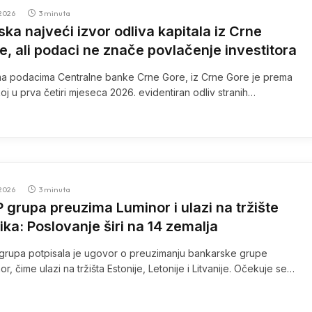
2026
3 minuta
ska najveći izvor odliva kapitala iz Crne
e, ali podaci ne znače povlačenje investitora
a podacima Centralne banke Crne Gore, iz Crne Gore je prema
oj u prva četiri mjeseca 2026. evidentiran odliv stranih…
2026
3 minuta
 grupa preuzima Luminor i ulazi na tržište
tika: Poslovanje širi na 14 zemalja
rupa potpisala je ugovor o preuzimanju bankarske grupe
or, čime ulazi na tržišta Estonije, Letonije i Litvanije. Očekuje se…