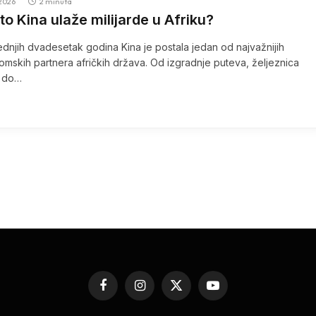
2026
2 minuta
to Kina ulaže milijarde u Afriku?
ednjih dvadesetak godina Kina je postala jedan od najvažnijih
mskih partnera afričkih država. Od izgradnje puteva, željeznica
a do…
Facebook
Instagram
X
YouTube
(Twitter)