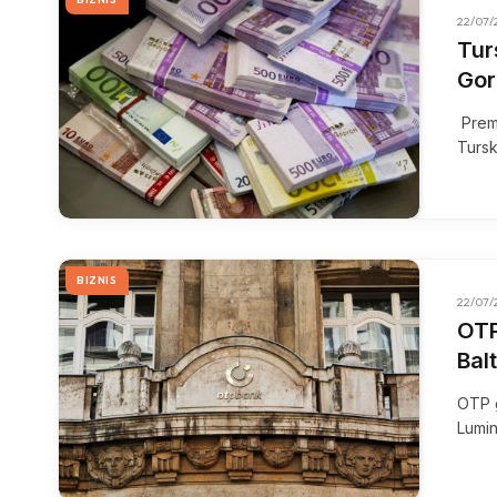
22/07/
Tur
Gor
Prem
Tursk
BIZNIS
22/07/
OTP
Bal
OTP g
Lumin