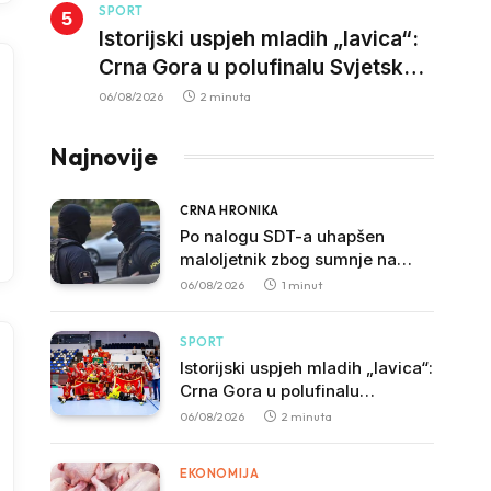
SPORT
Istorijski uspjeh mladih „lavica“:
Crna Gora u polufinalu Svjetskog
prvenstva nakon pobjede nad
06/08/2026
2 minuta
Slovačkom
Najnovije
CRNA HRONIKA
Po nalogu SDT-a uhapšen
maloljetnik zbog sumnje na
vrbovanje i obučavanje za
06/08/2026
1 minut
izvršenje terorističkih djela
SPORT
Istorijski uspjeh mladih „lavica“:
Crna Gora u polufinalu
Svjetskog prvenstva nakon
06/08/2026
2 minuta
pobjede nad Slovačkom
EKONOMIJA