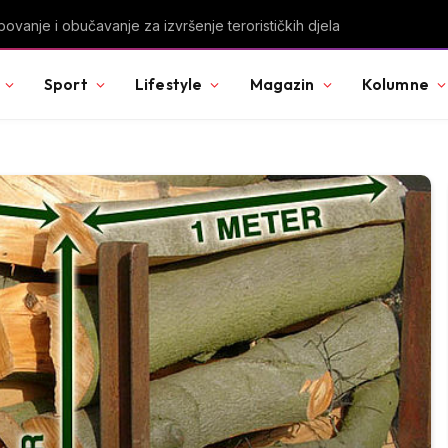
u Svjetskog prvenstva nakon pobjede nad Slovačkom
Sport
Lifestyle
Magazin
Kolumne