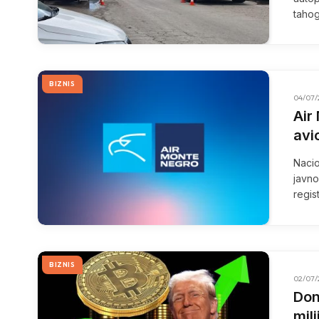
taho
BIZNIS
04/07/
Air
avi
Nacio
javno
regis
BIZNIS
02/07/
Don
mili