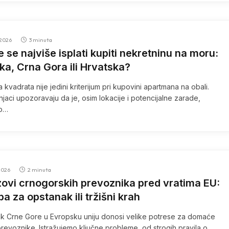
2026
3 minuta
e se najviše isplati kupiti nekretninu na moru:
ka, Crna Gora ili Hrvatska?
a kvadrata nije jedini kriterijum pri kupovini apartmana na obali.
njaci upozoravaju da je, osim lokacije i potencijalne zarade,
o…
2026
2 minuta
zovi crnogorskih prevoznika pred vratima EU:
ba za opstanak ili tržišni krah
k Crne Gore u Evropsku uniju donosi velike potrese za domaće
revoznike. Istražujemo ključne probleme, od strogih pravila o