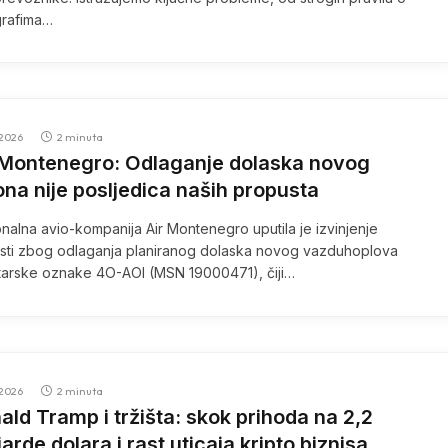
grafima…
2026
2 minuta
 Montenegro: Odlaganje dolaska novog
ona nije posljedica naših propusta
nalna avio-kompanija Air Montenegro uputila je izvinjenje
sti zbog odlaganja planiranog dolaska novog vazduhoplova
tarske oznake 4O-AOI (MSN 19000471), čiji…
2026
2 minuta
ald Tramp i tržišta: skok prihoda na 2,2
jarde dolara i rast uticaja kripto biznisa