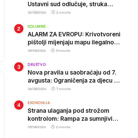
Ustavni sud odlučuje, struka
poziva roditelje da vjeruju nauci
02/08/2026
2 minuta
KOLUMNE
ALARM ZA EVROPU: Krivotvoreni
pištolji mijenjaju mapu ilegalnog
tržišta, istrage ukazuju na
03/08/2026
3 minuta
proizvodnju van EU
DRUŠTVO
Nova pravila u saobraćaju od 7.
avgusta: Ograničenja za djecu na
trotinetima i mlade vozače, veće
06/08/2026
7 minuta
kazne za nepropisan prevoz
EKONOMIJA
djece
Strana ulaganja pod strožom
kontrolom: Rampa za sumnjivi
kapital
03/08/2026
2 minuta