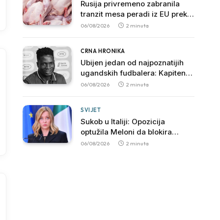
Rusija privremeno zabranila
tranzit mesa peradi iz EU preko
svoje teritorije
06/08/2026
2 minuta
CRNA HRONIKA
Ubijen jedan od najpoznatijih
ugandskih fudbalera: Kapiten
SC Ville preminuo nakon
06/08/2026
2 minuta
brutalnog napada
SVIJET
Sukob u Italiji: Opozicija
optužila Meloni da blokira
istragu povezanu sa mafijom
06/08/2026
2 minuta