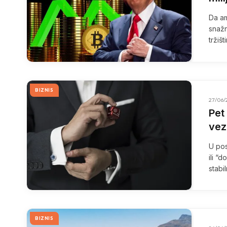
Da am
snažn
tržiš
BIZNIS
27/06/
Pet
vez
U pos
ili “
stabi
BIZNIS