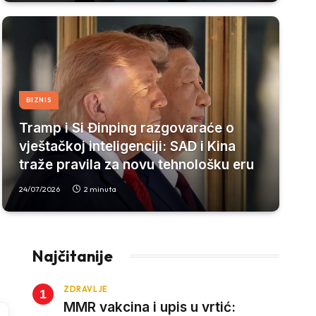
BIZNIS
Tramp i Si Đinping razgovaraće o
vještačkoj inteligenciji: SAD i Kina
traže pravila za novu tehnološku eru
24/07/2026
2 minuta
Najčitanije
ZDRAVLJE
MMR vakcina i upis u vrtić: