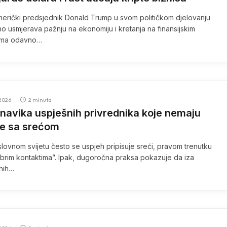
erički predsjednik Donald Trump u svom političkom djelovanju
o usmjerava pažnju na ekonomiju i kretanja na finansijskim
tima odavno…
2026
2 minuta
 navika uspješnih privrednika koje nemaju
e sa srećom
lovnom svijetu često se uspjeh pripisuje sreći, pravom trenutku
dobrim kontaktima”. Ipak, dugoročna praksa pokazuje da iza
lnih…