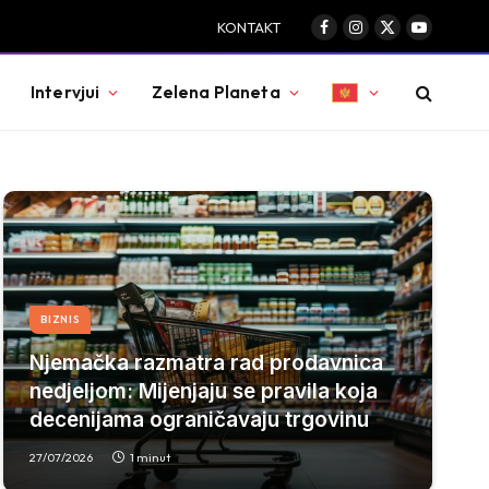
KONTAKT
Facebook
Instagram
X
YouTube
(Twitter)
Intervjui
Zelena Planeta
BIZNIS
Njemačka razmatra rad prodavnica
nedjeljom: Mijenjaju se pravila koja
decenijama ograničavaju trgovinu
27/07/2026
1 minut