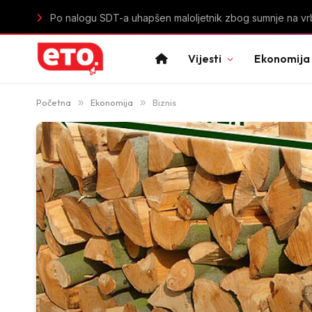
Istorijski uspjeh mladih „lavica“: Crna Gora u polufinal
Vijesti
Ekonomija
Početna
»
Ekonomija
»
Biznis