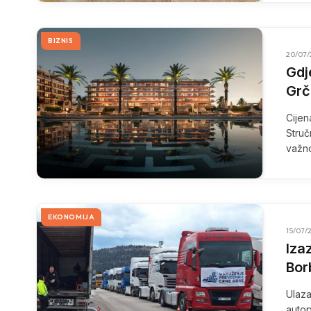
BIZNIS
20/07/
Gdj
Grč
Cijen
Struč
važn
EKONOMIJA
15/07/
Iza
Bor
Ulaza
autop