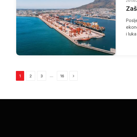
26/06/
Zaš
Poslj
ekono
i luk
Next
…
1
2
3
16