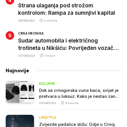
Strana ulaganja pod strožom
kontrolom: Rampa za sumnjivi kapital
03/08/2026
2 minuta
CRNA HRONIKA
Sudar automobila i električnog
trotineta u Nikšiću: Povrijeđen vozač
trotineta, prebačen u bolnicu
07/08/2026
1 minut
Najnovije
KOLUMNE
Dok se crnogorska vuna baca, svijet je
pretvara u luksuz: Kako je nestao zanat
koji je nekada hranio sjever
09/08/2026
5 minuta
LIFESTYLE
Zvijezde padalice stižu: Gdje u Crnoj