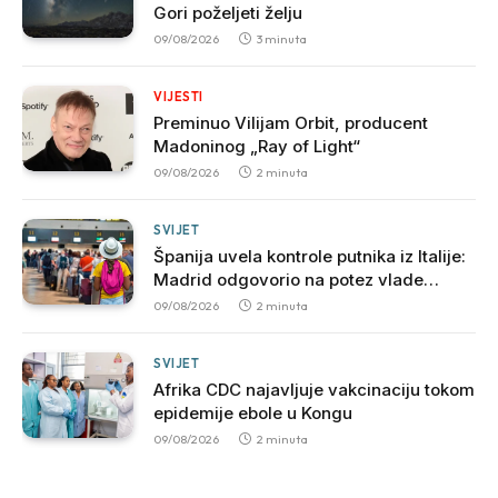
Gori poželjeti želju
09/08/2026
3 minuta
VIJESTI
Preminuo Vilijam Orbit, producent
Madoninog „Ray of Light“
09/08/2026
2 minuta
SVIJET
Španija uvela kontrole putnika iz Italije:
Madrid odgovorio na potez vlade
Đorđe Meloni
09/08/2026
2 minuta
SVIJET
Afrika CDC najavljuje vakcinaciju tokom
epidemije ebole u Kongu
09/08/2026
2 minuta