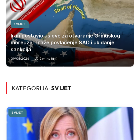
SVIJET
Iran postavio uslove za otvaranje Ormuskog
moreuza: Traže povlačenje SAD i ukidanje
sankcija
09/08/2026
2 minuta
KATEGORIJA:
SVIJET
SVIJET