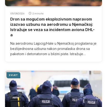
05/08/2026
2 minuta
Dron sa mogućom eksplozivnom napravom
izazvao uzbunu na aerodromu u Njemačkoj:
Istražuje se veza sa incidentom aviona DHL-
a
Na aerodromu Lajpcig/Hale u Njemačkoj proglašena je
bezbjednosna uzbuna nakon pronalaska drona sa
paketom i detonatorom u blizini piste. Istražuje…
SVIJET