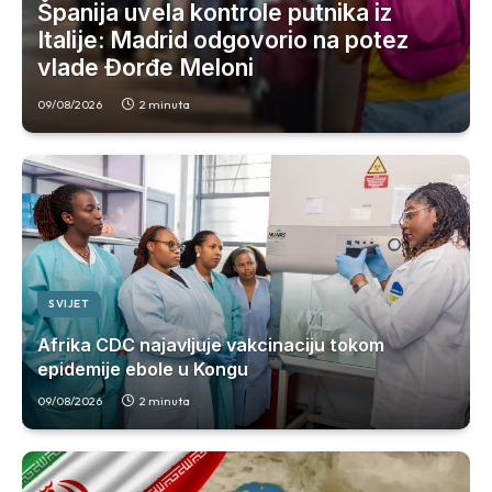
Španija uvela kontrole putnika iz
Italije: Madrid odgovorio na potez
vlade Đorđe Meloni
09/08/2026
2 minuta
SVIJET
Afrika CDC najavljuje vakcinaciju tokom
epidemije ebole u Kongu
09/08/2026
2 minuta