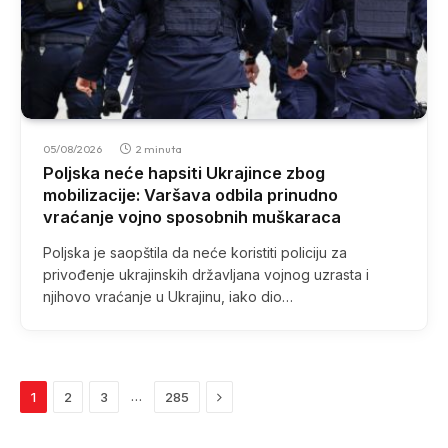
05/08/2026
2 minuta
Poljska neće hapsiti Ukrajince zbog
mobilizacije: Varšava odbila prinudno
vraćanje vojno sposobnih muškaraca
Poljska je saopštila da neće koristiti policiju za
privođenje ukrajinskih državljana vojnog uzrasta i
njihovo vraćanje u Ukrajinu, iako dio…
Next
…
1
2
3
285