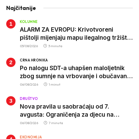
Najčitanije
KOLUMNE
ALARM ZA EVROPU: Krivotvoreni
pištolji mijenjaju mapu ilegalnog tržišta,
istrage ukazuju na proizvodnju van EU
03/08/2026
3 minuta
CRNA HRONIKA
Po nalogu SDT-a uhapšen maloljetnik
zbog sumnje na vrbovanje i obučavanje
za izvršenje terorističkih djela
06/08/2026
1 minut
DRUŠTVO
Nova pravila u saobraćaju od 7.
avgusta: Ograničenja za djecu na
trotinetima i mlade vozače, veće kazne
06/08/2026
7 minuta
za nepropisan prevoz djece
EKONOMIJA