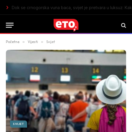
Zvijezde padalice stižu: Gdje u Crnoj Gori poželjeti želju
Početna
»
Vijesti
»
Svijet
SVIJET