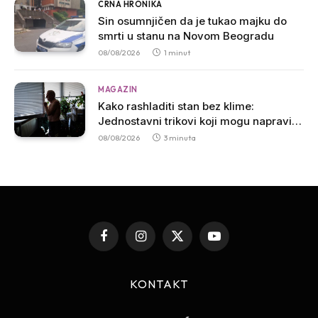
CRNA HRONIKA
Sin osumnjičen da je tukao majku do
smrti u stanu na Novom Beogradu
08/08/2026
1 minut
MAGAZIN
Kako rashladiti stan bez klime:
Jednostavni trikovi koji mogu napraviti
veliku razliku
08/08/2026
3 minuta
Facebook
Instagram
X
YouTube
(Twitter)
KONTAKT