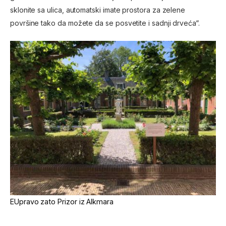
sklonite sa ulica, automatski imate prostora za zelene
površine tako da možete da se posvetite i sadnji drveća“.
EUpravo zato
Prizor iz Alkmara