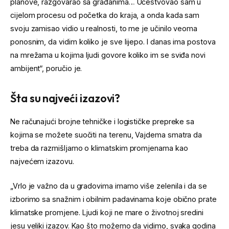
planove, razgovarao sa građanima… Učestvovao sam u
cijelom procesu od početka do kraja, a onda kada sam
svoju zamisao vidio u realnosti, to me je učinilo veoma
ponosnim, da vidim koliko je sve lijepo. I danas ima postova
na mrežama u kojima ljudi govore koliko im se sviđa novi
ambijent“, poručio je.
Šta su najveći izazovi?
Ne računajući brojne tehničke i logističke prepreke sa
kojima se možete suočiti na terenu, Vajdema smatra da
treba da razmišljamo o klimatskim promjenama kao
najvećem izazovu.
„Vrlo je važno da u gradovima imamo više zelenila i da se
izborimo sa snažnim i obilnim padavinama koje obično prate
klimatske promjene. Ljudi koji ne mare o životnoj sredini
jesu veliki izazov. Kao što možemo da vidimo, svaka godina