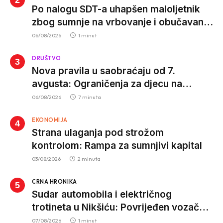
Po nalogu SDT-a uhapšen maloljetnik
zbog sumnje na vrbovanje i obučavanje
za izvršenje terorističkih djela
06/08/2026
1 minut
DRUŠTVO
Nova pravila u saobraćaju od 7.
avgusta: Ograničenja za djecu na
trotinetima i mlade vozače, veće kazne
06/08/2026
7 minuta
za nepropisan prevoz djece
EKONOMIJA
Strana ulaganja pod strožom
kontrolom: Rampa za sumnjivi kapital
03/08/2026
2 minuta
CRNA HRONIKA
Sudar automobila i električnog
trotineta u Nikšiću: Povrijeđen vozač
trotineta, prebačen u bolnicu
07/08/2026
1 minut