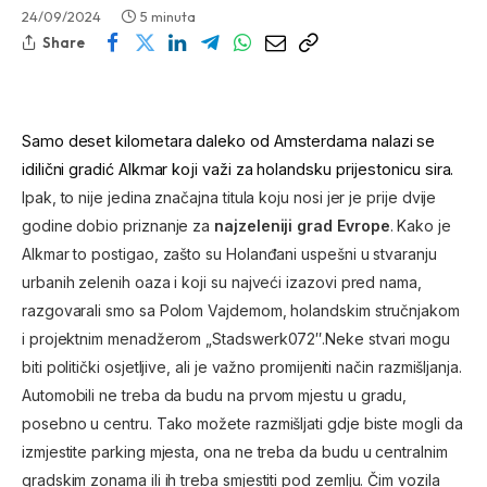
24/09/2024
5 minuta
Share
Samo deset kilometara daleko od Amsterdama nalazi se
idilični gradić Alkmar koji važi za holandsku prijestonicu sira.
Ipak, to nije jedina značajna titula koju nosi jer je prije dvije
godine dobio priznanje za
najzeleniji grad Evrope
. Kako je
Alkmar to postigao, zašto su Holanđani uspešni u stvaranju
urbanih zelenih oaza i koji su najveći izazovi pred nama,
razgovarali smo sa Polom Vajdemom, holandskim stručnjakom
i projektnim menadžerom „Stadswerk072″.Neke stvari mogu
biti politički osjetljive, ali je važno promijeniti način razmišljanja.
Automobili ne treba da budu na prvom mjestu u gradu,
posebno u centru. Tako možete razmišljati gdje biste mogli da
izmjestite parking mjesta, ona ne treba da budu u centralnim
gradskim zonama ili ih treba smjestiti pod zemlju. Čim vozila