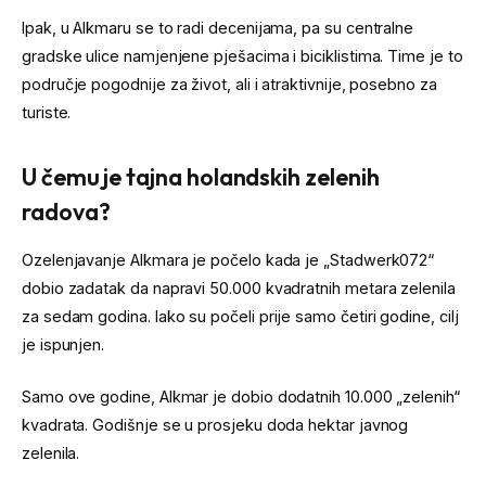
Ipak, u Alkmaru se to radi decenijama, pa su centralne
gradske ulice namjenjene pješacima i biciklistima. Time je to
područje pogodnije za život, ali i atraktivnije, posebno za
turiste.
U čemu je tajna holandskih zelenih
radova?
Ozelenjavanje Alkmara je počelo kada je „Stadwerk072“
dobio zadatak da napravi 50.000 kvadratnih metara zelenila
za sedam godina. Iako su počeli prije samo četiri godine, cilj
je ispunjen.
Samo ove godine, Alkmar je dobio dodatnih 10.000 „zelenih“
kvadrata. Godišnje se u prosjeku doda hektar javnog
zelenila.