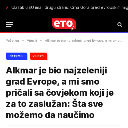
Ulazak u EU ima i drugu stranu: Crna Gora pred evropskim mig
Početna
»
Vijesti
»
Alkmar je bio najzeleniji grad Evrope, a mi smo pričali sa čovjekom koji je za to zaslužan: Šta sve možemo da naučimo
INTERVJUI
VIJESTI
Alkmar je bio najzeleniji
grad Evrope, a mi smo
pričali sa čovjekom koji je
za to zaslužan: Šta sve
možemo da naučimo