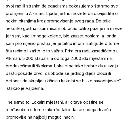
svoj rad ili stranim delegacijama pokazujemo šta smo sve
promjenili u Alkmaru. Ljude jedino možete da osvijestite o
nekim pitanjima kroz promovisanje svog rada. Do prije
nekoliko godina i sam nisam obraćao toliko pažnje na mreže
jer sam, kao i mnoge kolege, bio zauzet poslom, ali onda
sam promijenio pristup jer je bitno informisati ljude o tome
šta radimo i zašto je to važno. Primjera radi, zasadićemo u
Alkmaru 5.000 stabala, a od toga 2.000 idu mještanima,
preduzećima ili školama. Lokalci se tako hrabre da u svoju
baštu posade drvo, oslobode se jednog dijela ploča ili
betona i da skupljaju kišnicu kako bi se biljke navodnjavale“,
istakao je Vajdema.
I ne samo to. Lokalni mještani, a i čitave opštine se
međusobno u tome takmiče tako da se sadnja drveća
promoviše na najbolji mogući način.