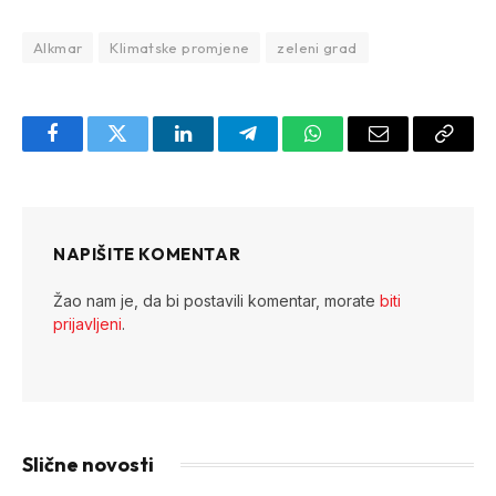
Alkmar
Klimatske promjene
zeleni grad
Facebook
Twitter
LinkedIn
Telegram
WhatsApp
Email
Copy
Link
NAPIŠITE KOMENTAR
Žao nam je, da bi postavili komentar, morate
biti
prijavljeni
.
Slične novosti