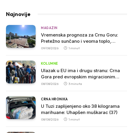
Najnovije
MAGAZIN
Vremenska prognoza za Crnu Goru:
Pretežno sunčano i veoma toplo,
temperatura do 39 stepeni
09/08/2026
1 minut
KOLUMNE
Ulazak u EU ima i drugu stranu: Crna
Gora pred evropskim migracionim
pravilima
08/08/2026
3 minuta
CRNA HRONIKA
U Tuzi zaplijenjeno oko 38 kilograma
marihuane: Uhapšen muškarac (37)
08/08/2026
1 minut