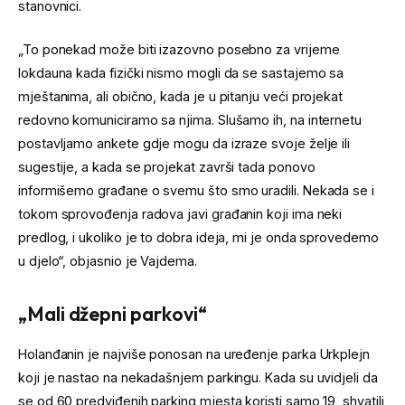
stanovnici.
„To ponekad može biti izazovno posebno za vrijeme
lokdauna kada fizički nismo mogli da se sastajemo sa
mještanima, ali obično, kada je u pitanju veći projekat
redovno komuniciramo sa njima. Slušamo ih, na internetu
postavljamo ankete gdje mogu da izraze svoje želje ili
sugestije, a kada se projekat završi tada ponovo
informišemo građane o svemu što smo uradili. Nekada se i
tokom sprovođenja radova javi građanin koji ima neki
predlog, i ukoliko je to dobra ideja, mi je onda sprovedemo
u djelo“, objasnio je Vajdema.
„Mali džepni parkovi“
Holanđanin je najviše ponosan na uređenje parka Urkplejn
koji je nastao na nekadašnjem parkingu. Kada su uvidjeli da
se od 60 predviđenih parking mjesta koristi samo 19, shvatili