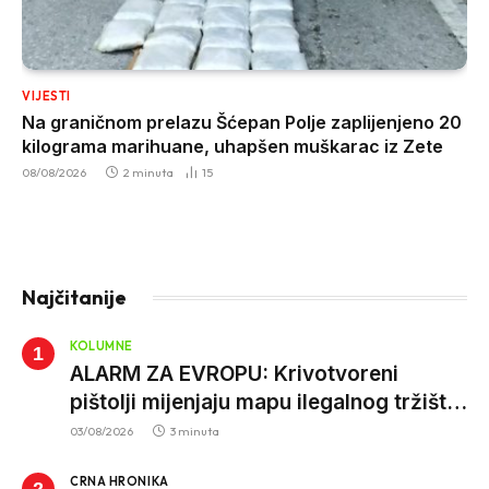
VIJESTI
Na graničnom prelazu Šćepan Polje zaplijenjeno 20
kilograma marihuane, uhapšen muškarac iz Zete
08/08/2026
2 minuta
15
Najčitanije
KOLUMNE
ALARM ZA EVROPU: Krivotvoreni
pištolji mijenjaju mapu ilegalnog tržišta,
istrage ukazuju na proizvodnju van EU
03/08/2026
3 minuta
CRNA HRONIKA