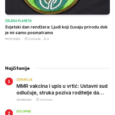
ZELENA PLANETA
Svjetski dan rendžera: Ljudi koji čuvaju prirodu dok
je mi samo posmatramo
30/07/2026
2 minuta
6
Najčitanije
ZDRAVLJE
MMR vakcina i upis u vrtić: Ustavni sud
odlučuje, struka poziva roditelje da
vjeruju nauci
02/08/2026
2 minuta
KOLUMNE