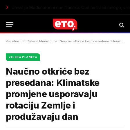
Lagani ljetnji ručak bez piletine: Sočni fileti oslića sa aromati
Početna
»
Zelena Planeta
»
Naučno otkriće bez presedana: Klimatske promjene usporavaju rotaciju Zemlje i produžavaju dan
ZELENA PLANETA
Naučno otkriće bez
presedana: Klimatske
promjene usporavaju
rotaciju Zemlje i
produžavaju dan