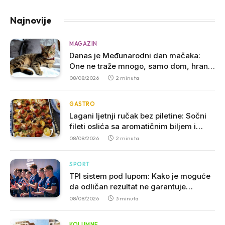
Najnovije
MAGAZIN
Danas je Međunarodni dan mačaka:
One ne traže mnogo, samo dom, hranu
i malo ljubavi
08/08/2026
2 minuta
GASTRO
Lagani ljetnji ručak bez piletine: Sočni
fileti oslića sa aromatičnim biljem i
mladim krompirom
08/08/2026
2 minuta
SPORT
TPI sistem pod lupom: Kako je moguće
da odličan rezultat ne garantuje
četvrtfinale?
08/08/2026
3 minuta
KOLUMNE