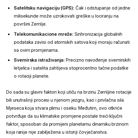
Satelitsku navigaciju (GPS):
Čak i odstupanje od jedne
milisekunde može uzrokovati greške u lociranju na
površini Zemlje.
Telekomunikacione mreže:
Sinhronizacija globalnih
podataka zavisi od atomskih satova koji moraju računati
sa ovim promjenama.
Svemirska istraživanja:
Precizno navođenje svemirskih
letjelica i satelita zahtijeva stoprocentno tačne podatke
o rotaciji planete.
Do sada su glavni faktori koji utiču na brzinu Zemljine rotacije
bili unutrašnji procesi u njenom jezgru, kao i privlačna sila
Mjeseca koja stvara plimu i oseku. Međutim, ovo otkriće
potvrđuje da su klimatske promjene postale treći ključni
faktor, sposoban da promijeni planetarnu dinamiku brzinom
koja ranije nije zabilježena u istoriji čovječanstva.