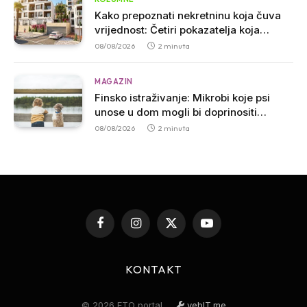
Kako prepoznati nekretninu koja čuva
vrijednost: Četiri pokazatelja koja
stručnjaci smatraju presudnim pri
08/08/2026
2 minuta
kupovini
MAGAZIN
Finsko istraživanje: Mikrobi koje psi
unose u dom mogli bi doprinositi
jačanju imuniteta kod dojenčadi
08/08/2026
2 minuta
Facebook
Instagram
X
YouTube
(Twitter)
KONTAKT
© 2026 ETO portal
vebIT.me