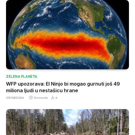
ZELENA PLANETA
WFP upozorava: El Ninjo bi mogao gurnuti još 49
miliona ljudi u nestašicu hrane
05/08/2026
3 minuta
4