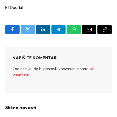
ETOportal
Facebook
Twitter
LinkedIn
Telegram
WhatsApp
Email
Copy
Link
NAPIŠITE KOMENTAR
Žao nam je, da bi postavili komentar, morate
biti
prijavljeni
.
Slične novosti