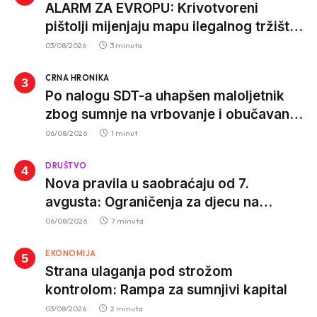
ALARM ZA EVROPU: Krivotvoreni
pištolji mijenjaju mapu ilegalnog tržišta,
istrage ukazuju na proizvodnju van EU
03/08/2026
3 minuta
CRNA HRONIKA
Po nalogu SDT-a uhapšen maloljetnik
zbog sumnje na vrbovanje i obučavanje
za izvršenje terorističkih djela
06/08/2026
1 minut
DRUŠTVO
Nova pravila u saobraćaju od 7.
avgusta: Ograničenja za djecu na
trotinetima i mlade vozače, veće kazne
06/08/2026
7 minuta
za nepropisan prevoz djece
EKONOMIJA
Strana ulaganja pod strožom
kontrolom: Rampa za sumnjivi kapital
03/08/2026
2 minuta