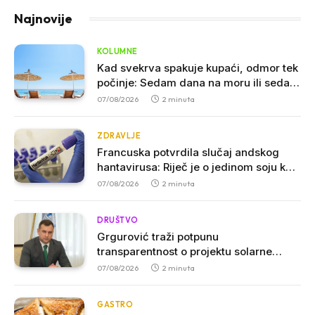
Najnovije
KOLUMNE
Kad svekrva spakuje kupaći, odmor tek
počinje: Sedam dana na moru ili sedam
godina iskustva
07/08/2026
2 minuta
ZDRAVLJE
Francuska potvrdila slučaj andskog
hantavirusa: Riječ je o jedinom soju koji
se može prenositi među ljudima
07/08/2026
2 minuta
DRUŠTVO
Grgurović traži potpunu
transparentnost o projektu solarne
elektrane kod Ostroga: Javnost mora
07/08/2026
2 minuta
imati uvid u kompletnu dokumentaciju
GASTRO