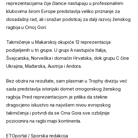
reprezentacijama čije članice nastupaju u profesionalnim
klubovima širom Evrope predstavlja veliko priznanje za
dosadašnji rad, ali i snažan podsticaj za dalji razvoj ženskog
ragbija u Crnoj Gori.
Takmičenje u Makarskoj okupiće 12 reprezentacija
podijeljenih u tri grupe. U grupi A nastupiće Italija,
Švajcarska, Norveška i domaćin Hrvatska, dok grupu C čine
Ukrajina, Mađarska, Austrija i Andora.
Bez obzira na rezultate, sam plasman u Trophy diviziju već
sada predstavlja istorijski domet crnogorskog ženskog
ragbija. Pred reprezentacijom je prilika da stekne
dragocjeno iskustvo na najvišem nivou evropskog
takmičenja i potvrdi da se Crna Gora sve ozbiljnije
pozicionira na ragbi mapi kontinenta.
ETOportal / Sporska redakcija