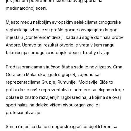
još jednom potvrđenom iskoraku ovog sporta na
međunarodnoj sceni.
Mjesto među najboljim evropskim selekcijama crnogorske
ragbistkinje izborile su prošle godine osvajanjem drugog
mjesta u „Conference“ diviziji, kada su stigle do finala protiv
Andore. Upravo taj rezultat otvorio je vrata višem rangu
takmičenja i omogućio istorijski debi u Trophy diviziji.
Pred izabranicama stručnog štaba sada je novi izazov. Crna
Gora će u Makarskoj igrati u grupi B, zajedno sa
reprezentacijama Gruzije, Rumunije i Moldavije. Biće to
prilika da se naše reprezentativke odmjere sa ekipama koje
dolaze iz znatno razvijenijih ragbi sredina, u kojima se ovaj
sport nalazi na daleko višem nivou organizacije i
profesionalizacije.
Sama činjenica da će crnogorske igračice dijeliti teren sa