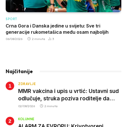
SPORT
Crna Gora i Danska jedine u svijetu: Sve tri
generacije rukometašica među osam najboljih
06/08/2026
2 minuta
3
Najčitanije
ZDRAVLJE
MMR vakcina i upis u vrtić: Ustavni sud
odlučuje, struka poziva roditelje da
vjeruju nauci
02/08/2026
2 minuta
KOLUMNE
ALARM ZA EVROPU: Krivotvoreni