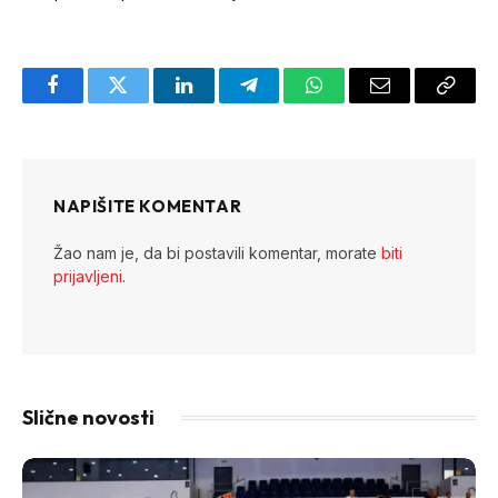
Facebook
Twitter
LinkedIn
Telegram
WhatsApp
Email
Copy
Link
NAPIŠITE KOMENTAR
Žao nam je, da bi postavili komentar, morate
biti
prijavljeni
.
Slične novosti