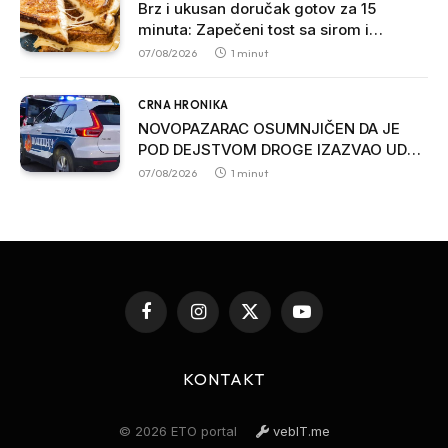
Brz i ukusan doručak gotov za 15
minuta: Zapečeni tost sa sirom i
povrćem
07/08/2026
1 minut
CRNA HRONIKA
NOVOPAZARAC OSUMNJIČEN DA JE
POD DEJSTVOM DROGE IZAZVAO UDES
U ULCINJU: Jedna osoba poginula
07/08/2026
1 minut
Facebook
Instagram
X
YouTube
(Twitter)
KONTAKT
© 2026 ETO portal
vebIT.me