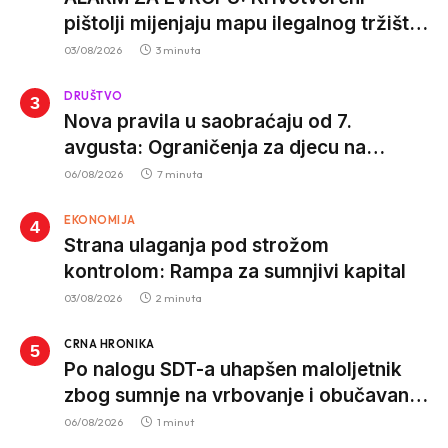
pištolji mijenjaju mapu ilegalnog tržišta,
istrage ukazuju na proizvodnju van EU
03/08/2026
3 minuta
DRUŠTVO
Nova pravila u saobraćaju od 7.
avgusta: Ograničenja za djecu na
trotinetima i mlade vozače, veće kazne
06/08/2026
7 minuta
za nepropisan prevoz djece
EKONOMIJA
Strana ulaganja pod strožom
kontrolom: Rampa za sumnjivi kapital
03/08/2026
2 minuta
CRNA HRONIKA
Po nalogu SDT-a uhapšen maloljetnik
zbog sumnje na vrbovanje i obučavanje
za izvršenje terorističkih djela
06/08/2026
1 minut