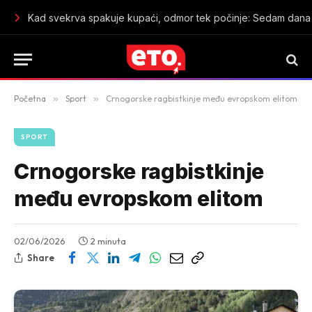
Kad svekrva spakuje kupaći, odmor tek počinje: Sedam dana 
Početna
»
Sport
»
Crnogorske ragbistkinje među evropskom elitom
SPORT
Crnogorske ragbistkinje
među evropskom elitom
02/06/2026
2 minuta
Share