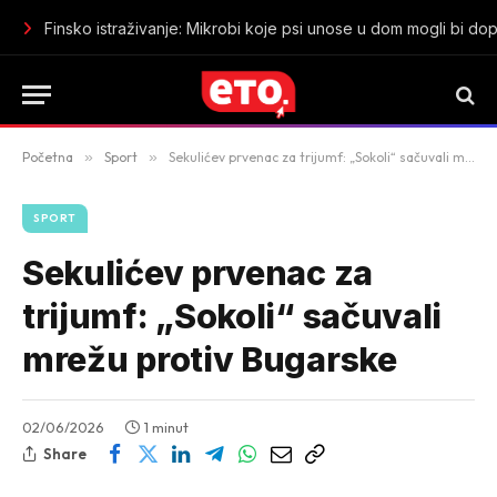
Finsko istraživanje: Mikrobi koje psi unose u dom mogli bi dop
Početna
»
Sport
»
Sekulićev prvenac za trijumf: „Sokoli“ sačuvali mrežu protiv Bugarske
SPORT
Sekulićev prvenac za
trijumf: „Sokoli“ sačuvali
mrežu protiv Bugarske
02/06/2026
1 minut
Share