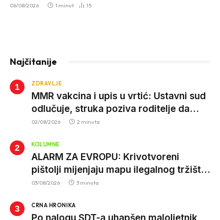
06/08/2026
1 minut
15
Najčitanije
ZDRAVLJE
MMR vakcina i upis u vrtić: Ustavni sud
odlučuje, struka poziva roditelje da
vjeruju nauci
02/08/2026
2 minuta
KOLUMNE
ALARM ZA EVROPU: Krivotvoreni
pištolji mijenjaju mapu ilegalnog tržišta,
istrage ukazuju na proizvodnju van EU
03/08/2026
3 minuta
CRNA HRONIKA
Po nalogu SDT-a uhapšen maloljetnik