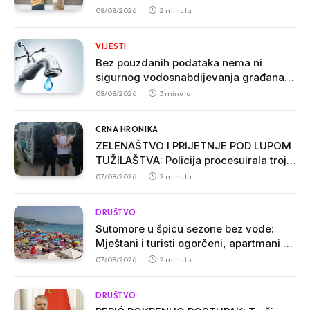
jačanju imuniteta kod dojenčadi
08/08/2026
2 minuta
VIJESTI
Bez pouzdanih podataka nema ni
sigurnog vodosnabdijevanja građana u
Crnoj Gori
08/08/2026
3 minuta
CRNA HRONIKA
ZELENAŠTVO I PRIJETNJE POD LUPOM
TUŽILAŠTVA: Policija procesuirala troje
osumnjičenih u Ulcinju
07/08/2026
2 minuta
DRUŠTVO
Sutomore u špicu sezone bez vode:
Mještani i turisti ogorčeni, apartmani se
prazne zbog višesatnih restrikcija
07/08/2026
2 minuta
DRUŠTVO