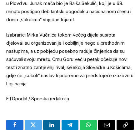
u Plovdivu. Junak meča bio je Balša Sekulić, koji je u 68.
minutu postigao debitantski pogodak u nacionalnom dresu i
donio „sokolima“ vrijedan trijumf.
Izabranici Mirka Vučinića tokom većeg dijela susreta
djelovali su organizovanije i ozbiljnije nego u prethodnim
nastupima, a uz pobjedu posebno raduje činjenica da su
sačuvali svoju mrežu. Crnu Goru već u petak očekuje novi
test i znatno zahtjevniji rival, selekcija Slovačke u Košicama,
gdje će „sokoli“ nastaviti pripreme za predstojeće izazove u
Ligi nacija.
ETOportal / Sporska redakcija
Facebook
Twitter
LinkedIn
Telegram
WhatsApp
Email
Copy
Link