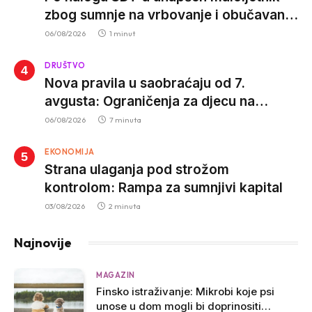
zbog sumnje na vrbovanje i obučavanje
za izvršenje terorističkih djela
06/08/2026
1 minut
DRUŠTVO
Nova pravila u saobraćaju od 7.
avgusta: Ograničenja za djecu na
trotinetima i mlade vozače, veće kazne
06/08/2026
7 minuta
za nepropisan prevoz djece
EKONOMIJA
Strana ulaganja pod strožom
kontrolom: Rampa za sumnjivi kapital
03/08/2026
2 minuta
Najnovije
MAGAZIN
Finsko istraživanje: Mikrobi koje psi
unose u dom mogli bi doprinositi