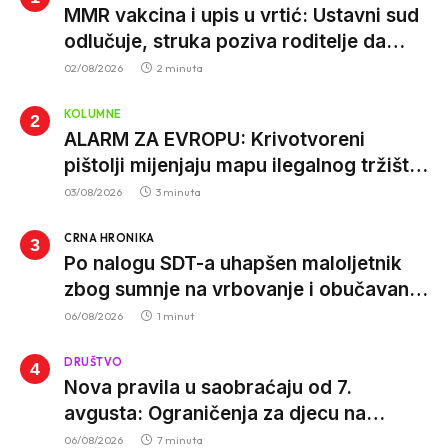
MMR vakcina i upis u vrtić: Ustavni sud
odlučuje, struka poziva roditelje da
vjeruju nauci
02/08/2026
2 minuta
KOLUMNE
ALARM ZA EVROPU: Krivotvoreni
pištolji mijenjaju mapu ilegalnog tržišta,
istrage ukazuju na proizvodnju van EU
03/08/2026
3 minuta
CRNA HRONIKA
Po nalogu SDT-a uhapšen maloljetnik
zbog sumnje na vrbovanje i obučavanje
za izvršenje terorističkih djela
06/08/2026
1 minut
DRUŠTVO
Nova pravila u saobraćaju od 7.
avgusta: Ograničenja za djecu na
trotinetima i mlade vozače, veće kazne
06/08/2026
7 minuta