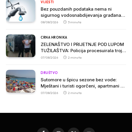
VIJESTI
Bez pouzdanih podataka nema ni
sigurnog vodosnabdijevanja građana u
Crnoj Gori
08/08/2026
3 minuta
CRNA HRONIKA
ZELENAŠTVO I PRIJETNJE POD LUPOM
TUŽILAŠTVA: Policija procesuirala troje
osumnjičenih u Ulcinju
07/08/2026
2 minuta
DRUŠTVO
Sutomore u špicu sezone bez vode:
Mještani i turisti ogorčeni, apartmani se
prazne zbog višesatnih restrikcija
07/08/2026
2 minuta