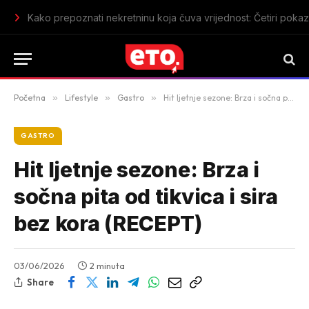
Finsko istraživanje: Mikrobi koje psi unose u dom mogli bi dop
Početna
»
Lifestyle
»
Gastro
»
Hit ljetnje sezone: Brza i sočna pita od tikvica i sira bez kora (RECEPT)
GASTRO
Hit ljetnje sezone: Brza i
sočna pita od tikvica i sira
bez kora (RECEPT)
03/06/2026
2 minuta
Share