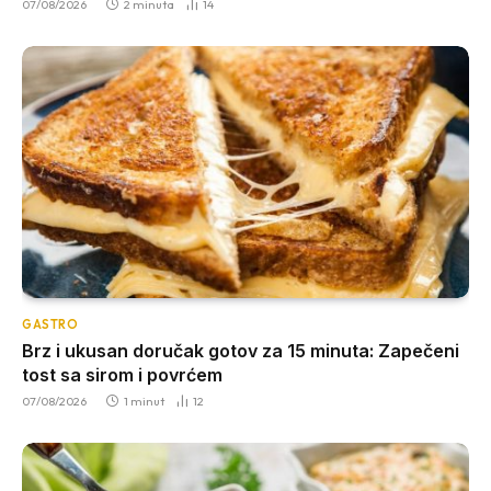
07/08/2026
2 minuta
14
GASTRO
Brz i ukusan doručak gotov za 15 minuta: Zapečeni
tost sa sirom i povrćem
07/08/2026
1 minut
12