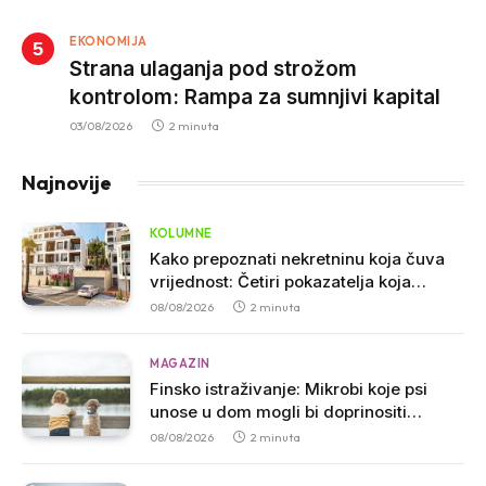
za nepropisan prevoz djece
EKONOMIJA
Strana ulaganja pod strožom
kontrolom: Rampa za sumnjivi kapital
03/08/2026
2 minuta
Najnovije
KOLUMNE
Kako prepoznati nekretninu koja čuva
vrijednost: Četiri pokazatelja koja
stručnjaci smatraju presudnim pri
08/08/2026
2 minuta
kupovini
MAGAZIN
Finsko istraživanje: Mikrobi koje psi
unose u dom mogli bi doprinositi
jačanju imuniteta kod dojenčadi
08/08/2026
2 minuta