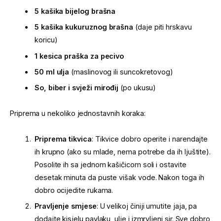
5 kašika bijelog brašna
5 kašika kukuruznog brašna
(daje piti hrskavu
koricu)
1 kesica praška za pecivo
50 ml ulja
(maslinovog ili suncokretovog)
So, biber i svježi mirođij
(po ukusu)
Priprema u nekoliko jednostavnih koraka:
Priprema tikvica
: Tikvice dobro operite i narendajte
ih krupno (ako su mlade, nema potrebe da ih ljuštite).
Posolite ih sa jednom kašičicom soli i ostavite
desetak minuta da puste višak vode. Nakon toga ih
dobro ocijedite rukama.
Pravljenje smjese
: U velikoj činiji umutite jaja, pa
dodajte kisjelu pavlaku, ulje i izmrvljeni sir. Sve dobro