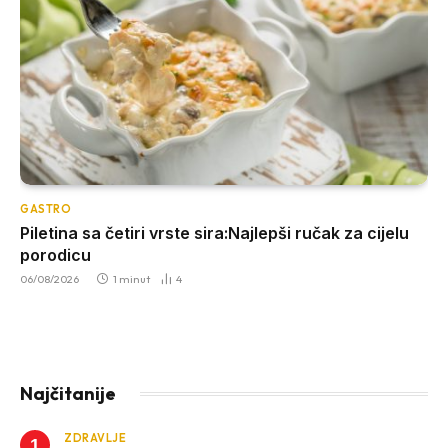
GASTRO
Piletina sa četiri vrste sira:Najlepši ručak za cijelu
porodicu
06/08/2026
1 minut
4
Najčitanije
ZDRAVLJE