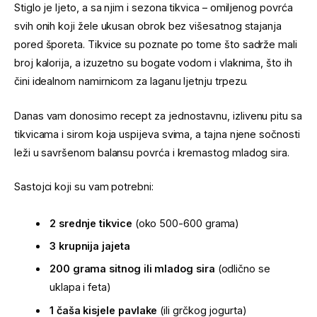
Stiglo je ljeto, a sa njim i sezona tikvica – omiljenog povrća
svih onih koji žele ukusan obrok bez višesatnog stajanja
pored šporeta. Tikvice su poznate po tome što sadrže mali
broj kalorija, a izuzetno su bogate vodom i vlaknima, što ih
čini idealnom namirnicom za laganu ljetnju trpezu.
Danas vam donosimo recept za jednostavnu, izlivenu pitu sa
tikvicama i sirom koja uspijeva svima, a tajna njene sočnosti
leži u savršenom balansu povrća i kremastog mladog sira.
Sastojci koji su vam potrebni:
2 srednje tikvice
(oko 500-600 grama)
3 krupnija jajeta
200 grama sitnog ili mladog sira
(odlično se
uklapa i feta)
1 čaša kisjele pavlake
(ili grčkog jogurta)