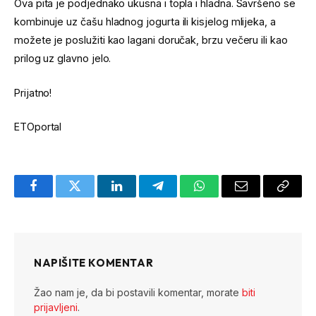
Ova pita je podjednako ukusna i topla i hladna. Savršeno se
kombinuje uz čašu hladnog jogurta ili kisjelog mlijeka, a
možete je poslužiti kao lagani doručak, brzu večeru ili kao
prilog uz glavno jelo.
Prijatno!
ETOportal
Facebook
Twitter
LinkedIn
Telegram
WhatsApp
Email
Copy
Link
NAPIŠITE KOMENTAR
Žao nam je, da bi postavili komentar, morate
biti
prijavljeni
.