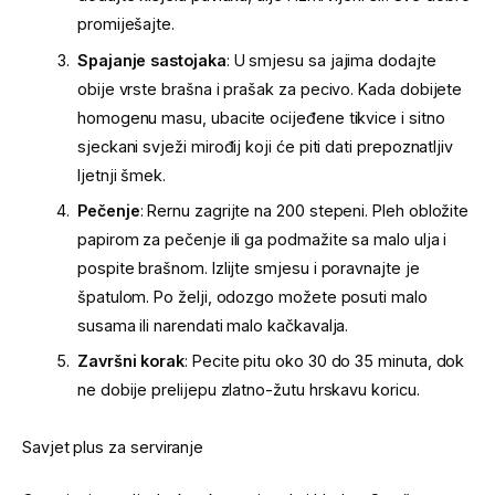
promiješajte.
Spajanje sastojaka
: U smjesu sa jajima dodajte
obije vrste brašna i prašak za pecivo. Kada dobijete
homogenu masu, ubacite ocijeđene tikvice i sitno
sjeckani svježi mirođij koji će piti dati prepoznatljiv
ljetnji šmek.
Pečenje
: Rernu zagrijte na 200 stepeni. Pleh obložite
papirom za pečenje ili ga podmažite sa malo ulja i
pospite brašnom. Izlijte smjesu i poravnajte je
špatulom. Po želji, odozgo možete posuti malo
susama ili narendati malo kačkavalja.
Završni korak
: Pecite pitu oko 30 do 35 minuta, dok
ne dobije prelijepu zlatno-žutu hrskavu koricu.
Savjet plus za serviranje