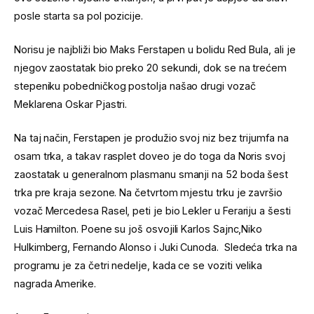
posle starta sa pol pozicije.
Norisu je najbliži bio Maks Ferstapen u bolidu Red Bula, ali je
njegov zaostatak bio preko 20 sekundi, dok se na trećem
stepeniku pobedničkog postolja našao drugi vozač
Meklarena Oskar Pjastri.
Na taj način, Ferstapen je produžio svoj niz bez trijumfa na
osam trka, a takav rasplet doveo je do toga da Noris svoj
zaostatak u generalnom plasmanu smanji na 52 boda šest
trka pre kraja sezone. Na četvrtom mjestu trku je završio
vozač Mercedesa Rasel, peti je bio Lekler u Ferariju a šesti
Luis Hamilton. Poene su još osvojili Karlos Sajnc,Niko
Hulkimberg, Fernando Alonso i Juki Cunoda. Sledeća trka na
programu je za četri nedelje, kada ce se voziti velika
nagrada Amerike.