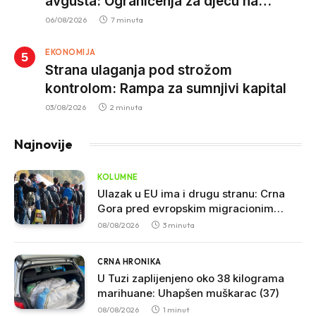
avgusta: Ograničenja za djecu na
trotinetima i mlade vozače, veće kazne
06/08/2026
7 minuta
za nepropisan prevoz djece
EKONOMIJA
Strana ulaganja pod strožom
kontrolom: Rampa za sumnjivi kapital
03/08/2026
2 minuta
Najnovije
KOLUMNE
Ulazak u EU ima i drugu stranu: Crna
Gora pred evropskim migracionim
pravilima
08/08/2026
3 minuta
CRNA HRONIKA
U Tuzi zaplijenjeno oko 38 kilograma
marihuane: Uhapšen muškarac (37)
08/08/2026
1 minut