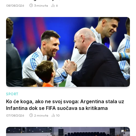
08/08/2026
3 minuta
6
SPORT
Ko će koga, ako ne svoj svoga: Argentina stala uz
Infantina dok se FIFA suočava sa kritikama
07/08/2026
2 minuta
10