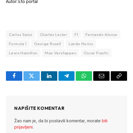
Autor: Eto portal
Carlos Sainz
Charles Lecler
F1
Fernando Alonso
Formula 1
George Rusell
Lando Noriss
Lewis Hamilton
Max Verstappen
Oscar Piastri
Facebook
Twitter
LinkedIn
Telegram
WhatsApp
Email
Copy
Link
NAPIŠITE KOMENTAR
Žao nam je, da bi postavili komentar, morate
biti
prijavljeni
.