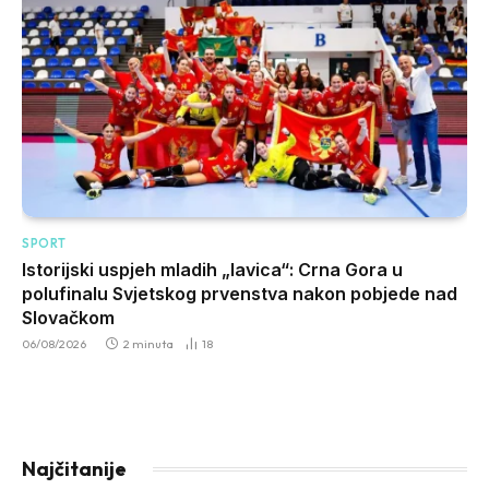
SPORT
Istorijski uspjeh mladih „lavica“: Crna Gora u
polufinalu Svjetskog prvenstva nakon pobjede nad
Slovačkom
06/08/2026
2 minuta
18
Najčitanije