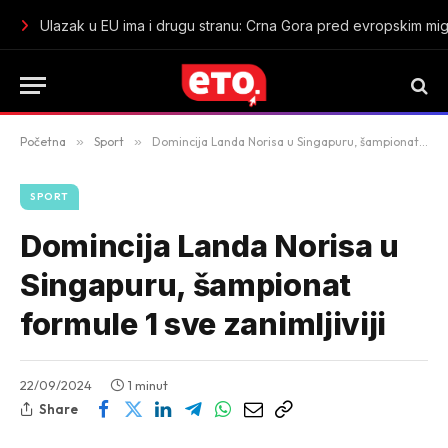
U Tuzi zaplijenjeno oko 38 kilograma marihuane: Uhapšen mu
Početna
»
Sport
»
Domincija Landa Norisa u Singapuru, šampionat formule 1 sve zanimljiviji
SPORT
Domincija Landa Norisa u
Singapuru, šampionat
formule 1 sve zanimljiviji
22/09/2024
1 minut
Share