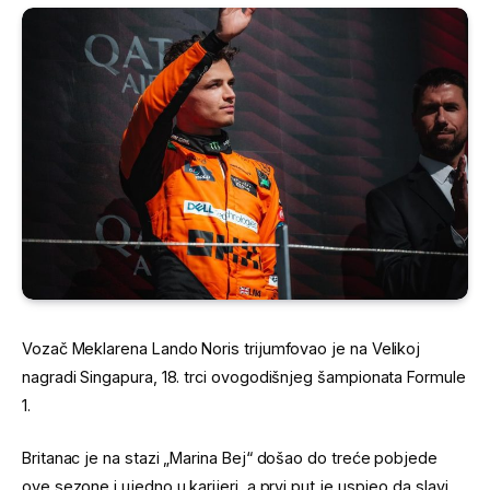
Vozač Meklarena Lando Noris trijumfovao je na Velikoj
nagradi Singapura, 18. trci ovogodišnjeg šampionata Formule
1.
Britanac je na stazi „Marina Bej“ došao do treće pobjede
ove sezone i ujedno u karijeri, a prvi put je uspjeo da slavi