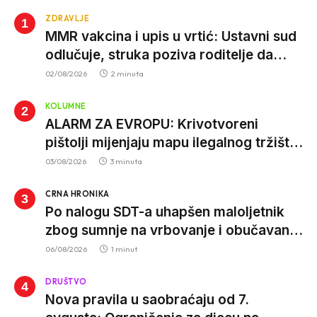
ZDRAVLJE
MMR vakcina i upis u vrtić: Ustavni sud
odlučuje, struka poziva roditelje da
vjeruju nauci
02/08/2026
2 minuta
KOLUMNE
ALARM ZA EVROPU: Krivotvoreni
pištolji mijenjaju mapu ilegalnog tržišta,
istrage ukazuju na proizvodnju van EU
03/08/2026
3 minuta
CRNA HRONIKA
Po nalogu SDT-a uhapšen maloljetnik
zbog sumnje na vrbovanje i obučavanje
za izvršenje terorističkih djela
06/08/2026
1 minut
DRUŠTVO
Nova pravila u saobraćaju od 7.