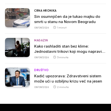
CRNA HRONIKA
Sin osumnjičen da je tukao majku do
smrti u stanu na Novom Beogradu
08/08/2026
1 minut
MAGAZIN
Kako rashladiti stan bez klime:
Jednostavni trikovi koji mogu napraviti
veliku razliku
08/08/2026
3 minuta
DRUŠTVO
Kadić upozorava: Zdravstveni sistem
može ući u ozbiljnu krizu već na jesen
08/08/2026
2 minuta