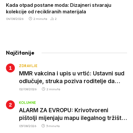
Kada otpad postane moda: Dizajneri stvaraju
kolekcije od recikliranih materijala
04/08/2026
2 minuta
2
Najčitanije
ZDRAVLJE
MMR vakcina i upis u vrtić: Ustavni sud
odlučuje, struka poziva roditelje da
vjeruju nauci
02/08/2026
2 minuta
KOLUMNE
ALARM ZA EVROPU: Krivotvoreni
pištolji mijenjaju mapu ilegalnog tržišta,
istrage ukazuju na proizvodnju van EU
03/08/2026
3 minuta