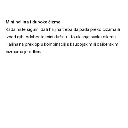
Mini haljina i duboke čizme
Kada niste sigurni da li haljina treba da pada preko čizama ili
iznad njih, odaberite mini dužinu – to uklanja svaku dilemu.
Haljina na preklop u kombinaciji s kaubojskim ili bajkerskim
čizmama je odlična.