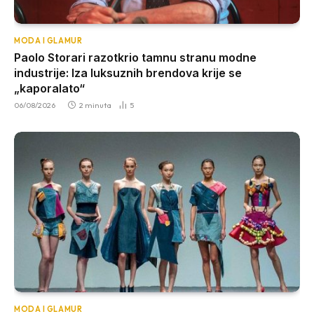
MODA I GLAMUR
Paolo Storari razotkrio tamnu stranu modne
industrije: Iza luksuznih brendova krije se
„kaporalato“
06/08/2026
2 minuta
5
MODA I GLAMUR