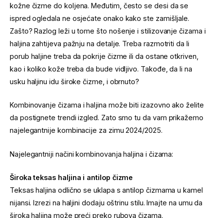
kožne čizme do koljena. Međutim, često se desi da se
ispred ogledala ne osjećate onako kako ste zamišljale.
Zašto? Razlog leži u tome što nošenje i stilizovanje čizama i
haljina zahtijeva pažnju na detalje. Treba razmotriti da li
porub haljine treba da pokrije čizme ili da ostane otkriven,
kao i koliko kože treba da bude vidljivo. Takođe, da li na
usku haljinu idu široke čizme, i obrnuto?
Kombinovanje čizama i haljina može biti izazovno ako želite
da postignete trendi izgled. Zato smo tu da vam prikažemo
najelegantnije kombinacije za zimu 2024/2025.
Najelegantniji načini kombinovanja haljina i čizama:
Široka teksas haljina i antilop čizme
Teksas haljina odlično se uklapa s antilop čizmama u kamel
nijansi. Izrezi na haljini dodaju oštrinu stilu. Imajte na umu da
široka haljina može preći preko rubova čizama.