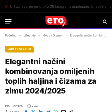
U Tuzi zaplijenjeno oko 38 kilograma marihuane: Uhapšen mu
Početna
»
Lifestyle
»
Moda i Glamur
»
Elegantni načini kombinovanja omiljenih toplih haljina i čizama za zimu 2024/2025
MODA I GLAMUR
Elegantni načini
kombinovanja omiljenih
toplih haljina i čizama za
zimu 2024/2025
08/10/2024
2 minuta
Share