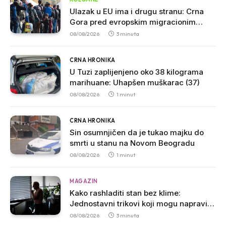
Ulazak u EU ima i drugu stranu: Crna
Gora pred evropskim migracionim
pravilima
08/08/2026
3 minuta
CRNA HRONIKA
U Tuzi zaplijenjeno oko 38 kilograma
marihuane: Uhapšen muškarac (37)
08/08/2026
1 minut
CRNA HRONIKA
Sin osumnjičen da je tukao majku do
smrti u stanu na Novom Beogradu
08/08/2026
1 minut
MAGAZIN
Kako rashladiti stan bez klime:
Jednostavni trikovi koji mogu napraviti
veliku razliku
08/08/2026
3 minuta