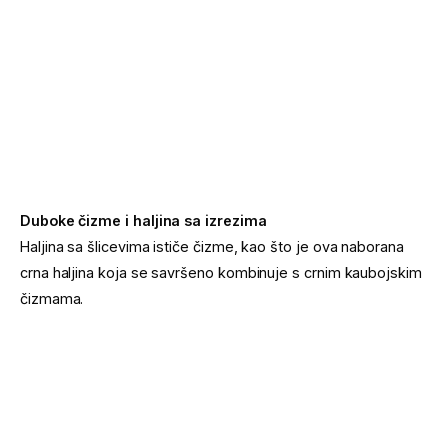
Duboke čizme i haljina sa izrezima
Haljina sa šlicevima ističe čizme, kao što je ova naborana
crna haljina koja se savršeno kombinuje s crnim kaubojskim
čizmama.