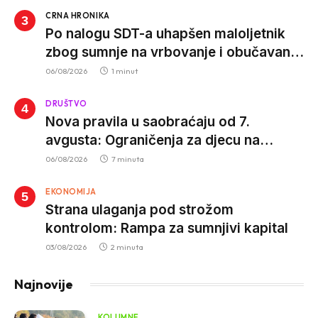
CRNA HRONIKA
Po nalogu SDT-a uhapšen maloljetnik
zbog sumnje na vrbovanje i obučavanje
za izvršenje terorističkih djela
06/08/2026
1 minut
DRUŠTVO
Nova pravila u saobraćaju od 7.
avgusta: Ograničenja za djecu na
trotinetima i mlade vozače, veće kazne
06/08/2026
7 minuta
za nepropisan prevoz djece
EKONOMIJA
Strana ulaganja pod strožom
kontrolom: Rampa za sumnjivi kapital
03/08/2026
2 minuta
Najnovije
KOLUMNE