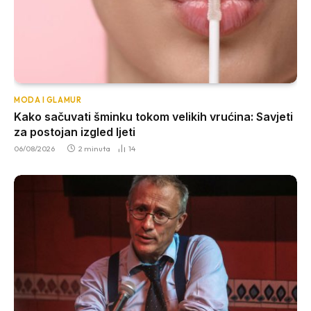
MODA I GLAMUR
Kako sačuvati šminku tokom velikih vrućina: Savjeti
za postojan izgled ljeti
06/08/2026
2 minuta
14