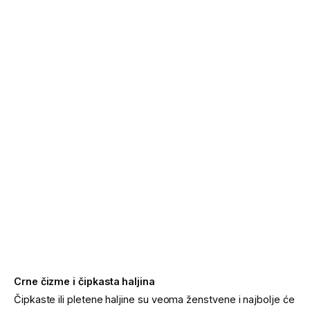
Crne čizme i čipkasta haljina
Čipkaste ili pletene haljine su veoma ženstvene i najbolje će