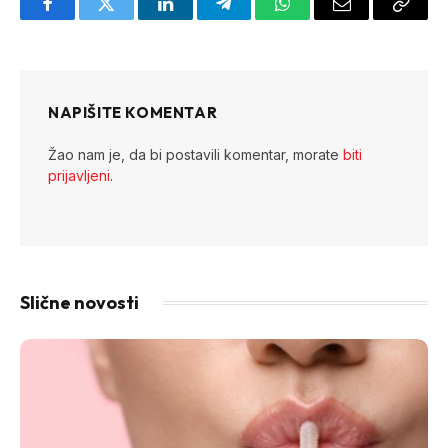
Facebook
Twitter
LinkedIn
Telegram
WhatsApp
Email
Copy
Link
NAPIŠITE KOMENTAR
Žao nam je, da bi postavili komentar, morate
biti
prijavljeni
.
Slične novosti