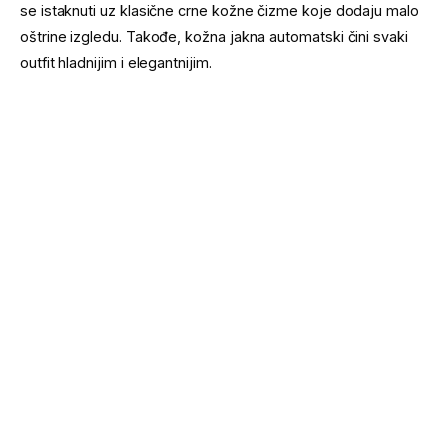
se istaknuti uz klasične crne kožne čizme koje dodaju malo
oštrine izgledu. Takođe, kožna jakna automatski čini svaki
outfit hladnijim i elegantnijim.