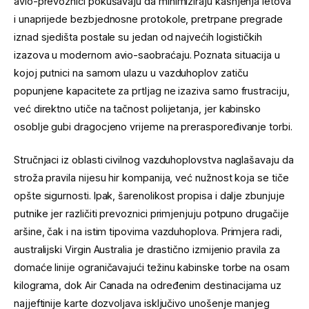
avio-prevoznici pokušavaju da minimiziraju kašnjenja letova
i unaprijede bezbjednosne protokole, pretrpane pregrade
iznad sjedišta postale su jedan od najvećih logističkih
izazova u modernom avio-saobraćaju. Poznata situacija u
kojoj putnici na samom ulazu u vazduhoplov zatiču
popunjene kapacitete za prtljag ne izaziva samo frustraciju,
već direktno utiče na tačnost polijetanja, jer kabinsko
osoblje gubi dragocjeno vrijeme na preraspoređivanje torbi.
Stručnjaci iz oblasti civilnog vazduhoplovstva naglašavaju da
stroža pravila nijesu hir kompanija, već nužnost koja se tiče
opšte sigurnosti. Ipak, šarenolikost propisa i dalje zbunjuje
putnike jer različiti prevoznici primjenjuju potpuno drugačije
aršine, čak i na istim tipovima vazduhoplova. Primjera radi,
australijski Virgin Australia je drastično izmijenio pravila za
domaće linije ograničavajući težinu kabinske torbe na osam
kilograma, dok Air Canada na određenim destinacijama uz
najjeftinije karte dozvoljava isključivo unošenje manjeg