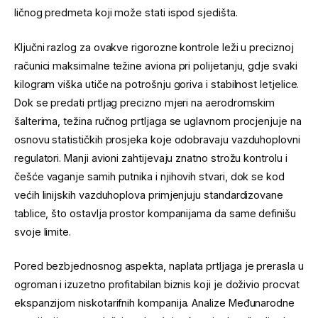
ličnog predmeta koji može stati ispod sjedišta.
Ključni razlog za ovakve rigorozne kontrole leži u preciznoj
računici maksimalne težine aviona pri polijetanju, gdje svaki
kilogram viška utiče na potrošnju goriva i stabilnost letjelice.
Dok se predati prtljag precizno mjeri na aerodromskim
šalterima, težina ručnog prtljaga se uglavnom procjenjuje na
osnovu statističkih prosjeka koje odobravaju vazduhoplovni
regulatori. Manji avioni zahtijevaju znatno strožu kontrolu i
češće vaganje samih putnika i njihovih stvari, dok se kod
većih linijskih vazduhoplova primjenjuju standardizovane
tablice, što ostavlja prostor kompanijama da same definišu
svoje limite.
Pored bezbjednosnog aspekta, naplata prtljaga je prerasla u
ogroman i izuzetno profitabilan biznis koji je doživio procvat
ekspanzijom niskotarifnih kompanija. Analize Međunarodne