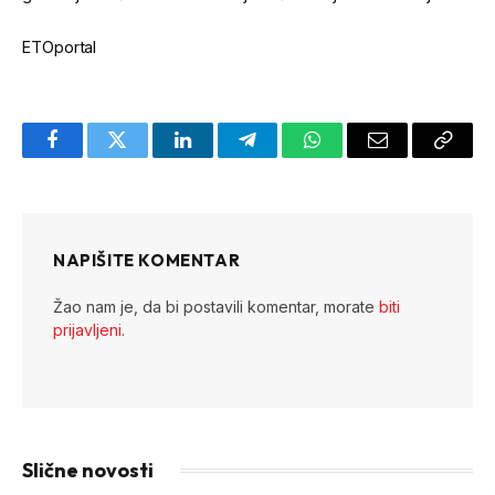
ETOportal
Facebook
Twitter
LinkedIn
Telegram
WhatsApp
Email
Copy
Link
NAPIŠITE KOMENTAR
Žao nam je, da bi postavili komentar, morate
biti
prijavljeni
.
Slične novosti