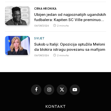
CRNA HRONIKA
Ubijen jedan od najpoznatijih ugandskih
fudbalera: Kapiten SC Ville preminuo
nakon brutalnog napada
06/08/2026
2 minuta
SVIJET
Sukob u Italiji: Opozicija optužila Meloni
da blokira istragu povezanu sa mafijom
06/08/2026
2 minuta
Facebook
Instagram
X
YouTube
(Twitter)
KONTAKT