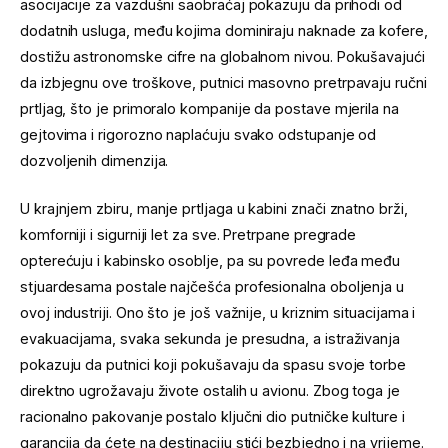
asocijacije za vazdušni saobraćaj pokazuju da prihodi od
dodatnih usluga, među kojima dominiraju naknade za kofere,
dostižu astronomske cifre na globalnom nivou. Pokušavajući
da izbjegnu ove troškove, putnici masovno pretrpavaju ručni
prtljag, što je primoralo kompanije da postave mjerila na
gejtovima i rigorozno naplaćuju svako odstupanje od
dozvoljenih dimenzija.
U krajnjem zbiru, manje prtljaga u kabini znači znatno brži,
komforniji i sigurniji let za sve. Pretrpane pregrade
opterećuju i kabinsko osoblje, pa su povrede leđa među
stjuardesama postale najčešća profesionalna oboljenja u
ovoj industriji. Ono što je još važnije, u kriznim situacijama i
evakuacijama, svaka sekunda je presudna, a istraživanja
pokazuju da putnici koji pokušavaju da spasu svoje torbe
direktno ugrožavaju živote ostalih u avionu. Zbog toga je
racionalno pakovanje postalo ključni dio putničke kulture i
garancija da ćete na destinaciju stići bezbjedno i na vrijeme.