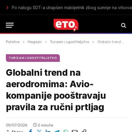
Istorijski uspjeh mladih „lavica“: Crna Gora u polufinalu Sv
Početna
»
Magazin
»
Turizam i ugostiteljstvo
»
Globalni trend na aerodromima: Avio-kompanije pooštravaju pravila za ručni prtljag
TURIZAM I UGOSTITELJSTVO
Globalni trend na
aerodromima: Avio-
kompanije pooštravaju
pravila za ručni prtljag
05/07/2026
2 minuta
Share