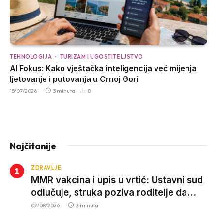
TEHNOLOGIJA
TURIZAM I UGOSTITELJSTVO
AI Fokus: Kako vještačka inteligencija već mijenja
ljetovanje i putovanja u Crnoj Gori
15/07/2026
3 minuta
8
Najčitanije
ZDRAVLJE
MMR vakcina i upis u vrtić: Ustavni sud
odlučuje, struka poziva roditelje da
vjeruju nauci
02/08/2026
2 minuta