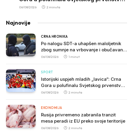
nakon pobjede nad Slovačkom
06/08/2026
2 minuta
Najnovije
CRNA HRONIKA
Po nalogu SDT-a uhapšen maloljetnik
zbog sumnje na vrbovanje i obučavanje
za izvršenje terorističkih djela
06/08/2026
1 minut
SPORT
Istorijski uspjeh mladih „lavica“: Crna
Gora u polufinalu Svjetskog prvenstva
nakon pobjede nad Slovačkom
06/08/2026
2 minuta
EKONOMIJA
Rusija privremeno zabranila tranzit
mesa peradi iz EU preko svoje teritorije
06/08/2026
2 minuta