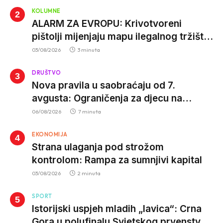
KOLUMNE
ALARM ZA EVROPU: Krivotvoreni
pištolji mijenjaju mapu ilegalnog tržišta,
istrage ukazuju na proizvodnju van EU
03/08/2026
3 minuta
DRUŠTVO
Nova pravila u saobraćaju od 7.
avgusta: Ograničenja za djecu na
trotinetima i mlade vozače, veće kazne
06/08/2026
7 minuta
za nepropisan prevoz djece
EKONOMIJA
Strana ulaganja pod strožom
kontrolom: Rampa za sumnjivi kapital
03/08/2026
2 minuta
SPORT
Istorijski uspjeh mladih „lavica“: Crna
Gora u polufinalu Svjetskog prvenstva