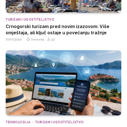
TURIZAM I UGOSTITELJSTVO
Crnogorski turizam pred novim izazovom: Više
smještaja, ali ključ ostaje u povećanju tražnje
21/07/2026
3 minuta
22
TEHNOLOGIJA
TURIZAM I UGOSTITELJSTVO