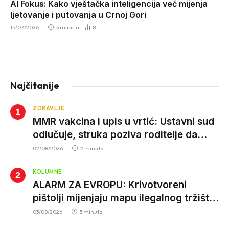
AI Fokus: Kako vještačka inteligencija već mijenja
ljetovanje i putovanja u Crnoj Gori
15/07/2026
3 minuta
8
Najčitanije
ZDRAVLJE
MMR vakcina i upis u vrtić: Ustavni sud
odlučuje, struka poziva roditelje da
vjeruju nauci
02/08/2026
2 minuta
KOLUMNE
ALARM ZA EVROPU: Krivotvoreni
pištolji mijenjaju mapu ilegalnog tržišta,
istrage ukazuju na proizvodnju van EU
03/08/2026
3 minuta