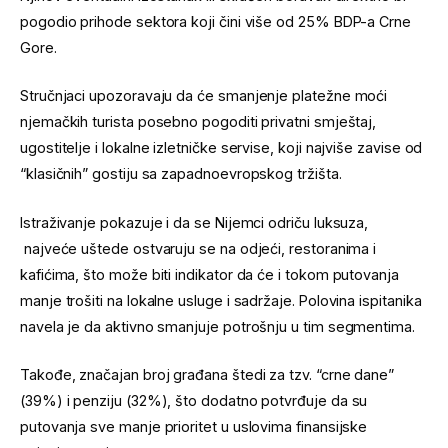
pogodio prihode sektora koji čini više od 25% BDP-a Crne
Gore.
Stručnjaci upozoravaju da će smanjenje platežne moći
njemačkih turista posebno pogoditi privatni smještaj,
ugostitelje i lokalne izletničke servise, koji najviše zavise od
“klasičnih” gostiju sa zapadnoevropskog tržišta.
Istraživanje pokazuje i da se Nijemci odriču luksuza,
najveće uštede ostvaruju se na odjeći, restoranima i
kafićima, što može biti indikator da će i tokom putovanja
manje trošiti na lokalne usluge i sadržaje. Polovina ispitanika
navela je da aktivno smanjuje potrošnju u tim segmentima.
Takođe, značajan broj građana štedi za tzv. “crne dane”
(39%) i penziju (32%), što dodatno potvrđuje da su
putovanja sve manje prioritet u uslovima finansijske