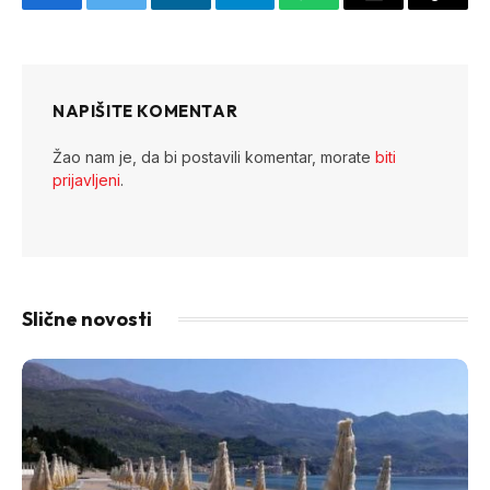
Facebook
Twitter
LinkedIn
Telegram
WhatsApp
Email
Copy
Link
NAPIŠITE KOMENTAR
Žao nam je, da bi postavili komentar, morate
biti
prijavljeni
.
Slične novosti