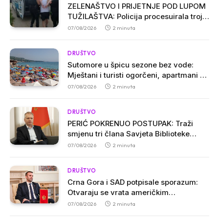
ZELENAŠTVO I PRIJETNJE POD LUPOM
TUŽILAŠTVA: Policija procesuirala troje
osumnjičenih u Ulcinju
07/08/2026
2 minuta
DRUŠTVO
Sutomore u špicu sezone bez vode:
Mještani i turisti ogorčeni, apartmani se
prazne zbog višesatnih restrikcija
07/08/2026
2 minuta
DRUŠTVO
PERIĆ POKRENUO POSTUPAK: Traži
smjenu tri člana Savjeta Biblioteke
„Radosav Ljumović“ zbog inicijative o
07/08/2026
2 minuta
promjeni imena
DRUŠTVO
Crna Gora i SAD potpisale sporazum:
Otvaraju se vrata američkim
investicijama i tehnologijama
07/08/2026
2 minuta