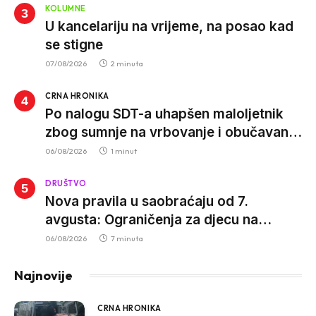
KOLUMNE
U kancelariju na vrijeme, na posao kad
se stigne
07/08/2026
2 minuta
CRNA HRONIKA
Po nalogu SDT-a uhapšen maloljetnik
zbog sumnje na vrbovanje i obučavanje
za izvršenje terorističkih djela
06/08/2026
1 minut
DRUŠTVO
Nova pravila u saobraćaju od 7.
avgusta: Ograničenja za djecu na
trotinetima i mlade vozače, veće kazne
06/08/2026
7 minuta
za nepropisan prevoz djece
Najnovije
CRNA HRONIKA