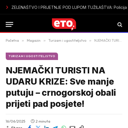
Sutomore u špicu sezone bez vode: Mještani i turisti ogorčeni
Početna
»
Magazin
»
Turizam i ugostiteljstvo
»
NJEMAČKI TURISTI NA UDARU KRIZE: Sve manje putuju – crnogorskoj obali prijeti pad posjete!
TURIZAM I UGOSTITELJSTVO
NJEMAČKI TURISTI NA
UDARU KRIZE: Sve manje
putuju – crnogorskoj obali
prijeti pad posjete!
16/06/2025
2 minuta
Share