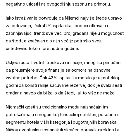
negativno uticati i na ovogodišnju sezonu na primorju.
Iako istraživanje potvrđuje da Nijemci najviše štede upravo
za putovanja, čak 42% ispitanika, podaci otkrivaju i
zabrinjavajući trend: sve veći broj građana nije u mogućnosti
da štedi, a značajan dio njih već je potrošio svoju
ušteđevinu tokom prethodne godine.
Usljed rasta životnih troškova i inflacije, mnogi su prinuđeni
da preusmjere svoje finansije sa odmora na osnovne
životne potrebe. Čak 42% ispitanika moralo je u protekloj
godini da koristi ranije sačuvane rezerve, dok je svaki šesti
građanin naveo da bi želio da štedi, ali to više ne može.
Njemački gosti su tradicionalno među najznačajnijim
potrošačima u crnogorskoj turističkoj strukturi, posebno u
segmentu hotela viših kategorija i dugotrajnijih boravaka.
Njihov eventualni izostanak ili skraćen boravak direktno bi