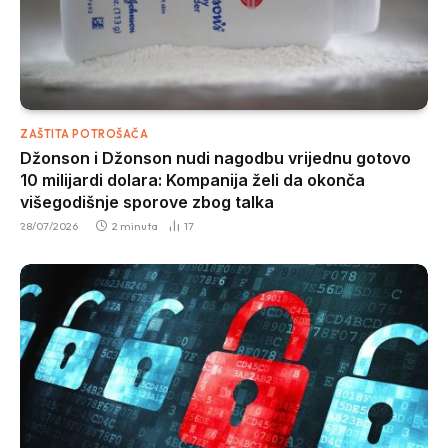
ZAŠTITA POTROŠAČA
Džonson i Džonson nudi nagodbu vrijednu gotovo
10 milijardi dolara: Kompanija želi da okonča
višegodišnje sporove zbog talka
28/07/2026
2 minuta
17