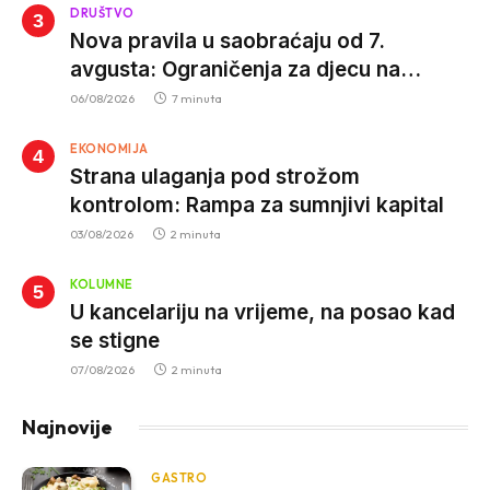
DRUŠTVO
Nova pravila u saobraćaju od 7.
avgusta: Ograničenja za djecu na
trotinetima i mlade vozače, veće kazne
06/08/2026
7 minuta
za nepropisan prevoz djece
EKONOMIJA
Strana ulaganja pod strožom
kontrolom: Rampa za sumnjivi kapital
03/08/2026
2 minuta
KOLUMNE
U kancelariju na vrijeme, na posao kad
se stigne
07/08/2026
2 minuta
Najnovije
GASTRO