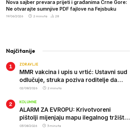
Nova sajber prevara prijeti i građanima Crne Gore:
Ne otvarajte sumnjive PDF fajlove na Fejsbuku
19/06/2026
2 minuta
28
Najčitanije
ZDRAVLJE
MMR vakcina i upis u vrtić: Ustavni sud
odlučuje, struka poziva roditelje da
vjeruju nauci
02/08/2026
2 minuta
KOLUMNE
ALARM ZA EVROPU: Krivotvoreni
pištolji mijenjaju mapu ilegalnog tržišta,
istrage ukazuju na proizvodnju van EU
03/08/2026
3 minuta