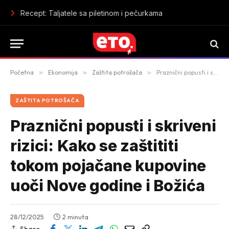
Tržište rada mijenja pravila: više nije dovoljno šta si završio, 
Početna
»
Ekonomija
»
Zaštita potrošača
»
Praznični popusti i skriveni rizici: Kako se zaštititi tokom pojačane kupovine uoči Nove godine i Božića
ZAŠTITA POTROŠAČA
Praznični popusti i skriveni
rizici: Kako se zaštititi
tokom pojačane kupovine
uoči Nove godine i Božića
28/12/2025
2 minuta
Share