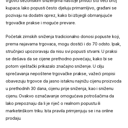
trgovci sezonskim sniženjima nastoje privući što veći broj
kupaca. Iako popusti često djeluju primamljivo, građani se
pozivaju na dodatni oprez, kako bi izbjegli obmanjujuće
trgovačke prakse i moguće prevare.
Početak zimskih sniženja tradicionalno donosi popuste koji,
prema najavama trgovaca, mogu dostići i do 70 odsto. Ipak,
stručnjaci upozoravaju da nisu svi popusti stvarni. U praksi
se dešava da se cijene prethodno povećaju, kako bi se
potom vještački prikazalo značajno sniženje. U cilju
sprečavanja nepoštene trgovačke prakse, važeći propisi
obavezuju trgovce da jasno istaknu najnižu cijenu proizvoda
u prethodnih 30 dana, cijenu prije sniženja, kao i sniženu
cijenu. Ovakvo označavanje omogućava potrošačima da
lako prepoznaju da li je riječ o realnom popustu ili
marketinškom triku. Ista pravila primjenjuju se i na online
prodaju.