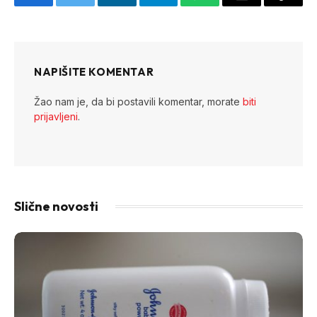
Facebook
Twitter
LinkedIn
Telegram
WhatsApp
Email
Copy
Link
NAPIŠITE KOMENTAR
Žao nam je, da bi postavili komentar, morate
biti
prijavljeni
.
Slične novosti