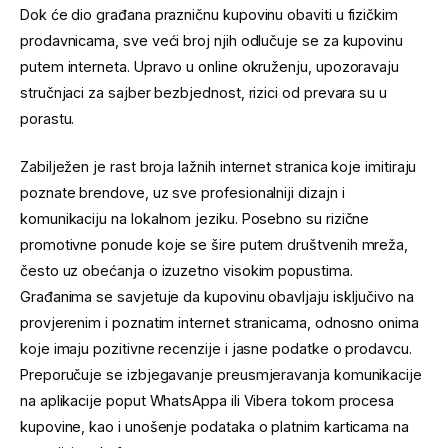
Dok će dio građana prazničnu kupovinu obaviti u fizičkim
prodavnicama, sve veći broj njih odlučuje se za kupovinu
putem interneta. Upravo u online okruženju, upozoravaju
stručnjaci za sajber bezbjednost, rizici od prevara su u
porastu.
Zabilježen je rast broja lažnih internet stranica koje imitiraju
poznate brendove, uz sve profesionalniji dizajn i
komunikaciju na lokalnom jeziku. Posebno su rizične
promotivne ponude koje se šire putem društvenih mreža,
često uz obećanja o izuzetno visokim popustima.
Građanima se savjetuje da kupovinu obavljaju isključivo na
provjerenim i poznatim internet stranicama, odnosno onima
koje imaju pozitivne recenzije i jasne podatke o prodavcu.
Preporučuje se izbjegavanje preusmjeravanja komunikacije
na aplikacije poput WhatsAppa ili Vibera tokom procesa
kupovine, kao i unošenje podataka o platnim karticama na