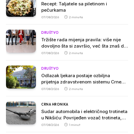
Recept: Taljatele sa piletinom i
pečurkama
07/08/2026
2 minuta
DRUŠTVO
Tržište rada mijenja pravila: više nije
dovoljno šta si završio, već šta znaš da
uradiš
07/08/2026
2 minuta
DRUŠTVO
Odlazak ljekara postaje ozbiljna
prijetnja zdravstvenom sistemu Crne
Gore
07/08/2026
2 minuta
CRNA HRONIKA
Sudar automobila i električnog trotineta
u Nikšiću: Povrijeđen vozač trotineta,
prebačen u bolnicu
07/08/2026
1 minut