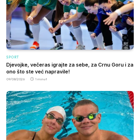
SPORT
Djevojke, večeras igrajte za sebe, za Crnu Goru i za
ono što ste već napravile!
09/08/2026
1 minut