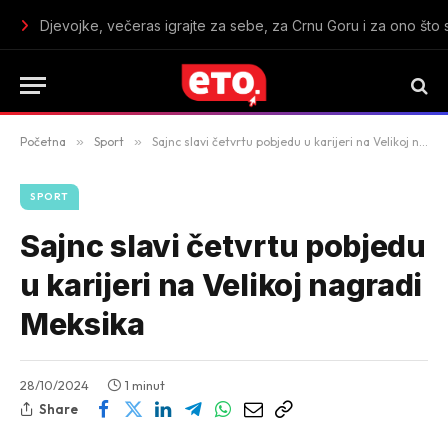
U Crnoj Gori aktivna tri požara: Gori kod Kolašina, Cetinja i Bar
Početna
»
Sport
»
Sajnc slavi četvrtu pobjedu u karijeri na Velikoj nagradi Meksika
SPORT
Sajnc slavi četvrtu pobjedu
u karijeri na Velikoj nagradi
Meksika
28/10/2024
1 minut
Share