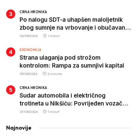
CRNA HRONIKA
Po nalogu SDT-a uhapšen maloljetnik
zbog sumnje na vrbovanje i obučavanje
za izvršenje terorističkih djela
06/08/2026
1 minut
EKONOMIJA
Strana ulaganja pod strožom
kontrolom: Rampa za sumnjivi kapital
03/08/2026
2 minuta
CRNA HRONIKA
Sudar automobila i električnog
trotineta u Nikšiću: Povrijeđen vozač
trotineta, prebačen u bolnicu
07/08/2026
1 minut
Najnovije