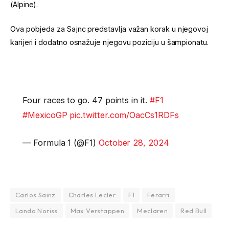
(Alpine).
Ova pobjeda za Sajnc predstavlja važan korak u njegovoj
karijeri i dodatno osnažuje njegovu poziciju u šampionatu.
Four races to go. 47 points in it.
#F1
#MexicoGP
pic.twitter.com/OacCs1RDFs
— Formula 1 (@F1)
October 28, 2024
Carlos Sainz
Charles Lecler
F1
Ferarri
Lando Noriss
Max Verstappen
Meclaren
Red Bull