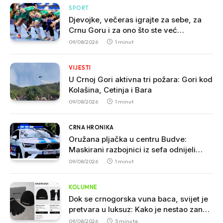
SPORT
Djevojke, večeras igrajte za sebe, za
Crnu Goru i za ono što ste već
napravile!
09/08/2026
1 minut
VIJESTI
U Crnoj Gori aktivna tri požara: Gori kod
Kolašina, Cetinja i Bara
09/08/2026
1 minut
CRNA HRONIKA
Oružana pljačka u centru Budve:
Maskirani razbojnici iz sefa odnijeli
veliku sumu novca
09/08/2026
1 minut
KOLUMNE
Dok se crnogorska vuna baca, svijet je
pretvara u luksuz: Kako je nestao zanat
koji je nekada hranio sjever
09/08/2026
5 minuta