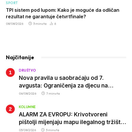
SPORT
TPI sistem pod lupom: Kako je moguće da odličan
rezultat ne garantuje četvrtfinale?
08/08/2026
3 minuta
6
Najčitanije
DRUŠTVO
Nova pravila u saobraćaju od 7.
avgusta: Ograničenja za djecu na
trotinetima i mlade vozače, veće kazne
06/08/2026
7 minuta
za nepropisan prevoz djece
KOLUMNE
ALARM ZA EVROPU: Krivotvoreni
pištolji mijenjaju mapu ilegalnog tržišta,
istrage ukazuju na proizvodnju van EU
03/08/2026
3 minuta