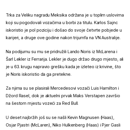
Trka za Veliku nagradu Meksika održana je u toplim uslovima
koji su pogodovali vozačima u borbi za titulu. Karlos Sajnc
iskoristio je pol poziciju i došao do svoje četvrte pobjede u
karijeri, a druge ove godine nakon trijumfa na VN Australije.
Na podijumu su mu se pridružili Lando Noris iz McLarena i
Šarl Lekler iz Ferrarija. Lekler je dugo držao drugo mjesto, ali
je u 63. krugu napravio grešku kada je izleteo iz krivine, što
je Noris iskoristio da ga pretekne.
Za njima su se plasirali Mercedesovi vozači Luis Hamilton i
Džord Rasel, dok je aktuelni prvak Maks Verstapen završio
na šestom mjestu vozeći za Red Bull.
U deset najbržih još su se našli Kevin Magnusen (Haas),
Osjar Pjastri (McLaren), Niko Hulkenberg (Haas) i Pjer Gasli