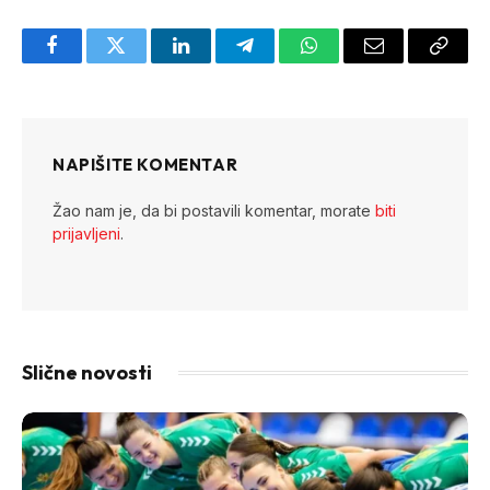
Facebook
Twitter
LinkedIn
Telegram
WhatsApp
Email
Copy
Link
NAPIŠITE KOMENTAR
Žao nam je, da bi postavili komentar, morate
biti
prijavljeni
.
Slične novosti