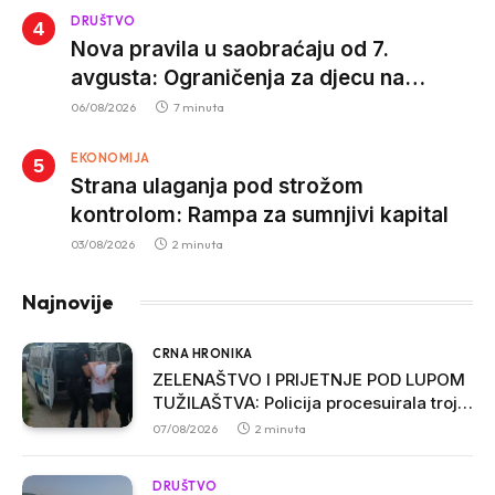
DRUŠTVO
Nova pravila u saobraćaju od 7.
avgusta: Ograničenja za djecu na
trotinetima i mlade vozače, veće kazne
06/08/2026
7 minuta
za nepropisan prevoz djece
EKONOMIJA
Strana ulaganja pod strožom
kontrolom: Rampa za sumnjivi kapital
03/08/2026
2 minuta
Najnovije
CRNA HRONIKA
ZELENAŠTVO I PRIJETNJE POD LUPOM
TUŽILAŠTVA: Policija procesuirala troje
osumnjičenih u Ulcinju
07/08/2026
2 minuta
DRUŠTVO