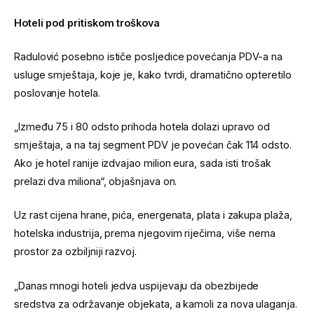
Hoteli pod pritiskom troškova
Radulović posebno ističe posljedice povećanja PDV-a na
usluge smještaja, koje je, kako tvrdi, dramatično opteretilo
poslovanje hotela.
„Između 75 i 80 odsto prihoda hotela dolazi upravo od
smještaja, a na taj segment PDV je povećan čak 114 odsto.
Ako je hotel ranije izdvajao milion eura, sada isti trošak
prelazi dva miliona“, objašnjava on.
Uz rast cijena hrane, pića, energenata, plata i zakupa plaža,
hotelska industrija, prema njegovim riječima, više nema
prostor za ozbiljniji razvoj.
„Danas mnogi hoteli jedva uspijevaju da obezbijede
sredstva za održavanje objekata, a kamoli za nova ulaganja.