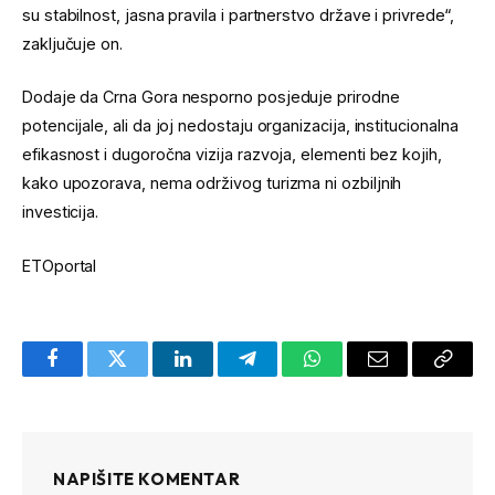
su stabilnost, jasna pravila i partnerstvo države i privrede“,
zaključuje on.
Dodaje da Crna Gora nesporno posjeduje prirodne
potencijale, ali da joj nedostaju organizacija, institucionalna
efikasnost i dugoročna vizija razvoja, elementi bez kojih,
kako upozorava, nema održivog turizma ni ozbiljnih
investicija.
ETOportal
Facebook
Twitter
LinkedIn
Telegram
WhatsApp
Email
Copy
Link
NAPIŠITE KOMENTAR