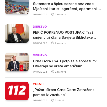
Sutomore u špicu sezone bez vode:
Mještani i turisti ogorčeni, apartmani se
prazne zbog višesatnih restrikcija
07/08/2026
2 minuta
DRUŠTVO
PERIĆ POKRENUO POSTUPAK: Traži
smjenu tri člana Savjeta Biblioteke
„Radosav Ljumović“ zbog inicijative o
07/08/2026
2 minuta
promjeni imena
DRUŠTVO
Crna Gora i SAD potpisale sporazum:
Otvaraju se vrata američkim
investicijama i tehnologijama
07/08/2026
2 minuta
VIJESTI
„Požari širom Crne Gore: Zatražena
pomoć iz vazduha“
07/08/2026
1 minut