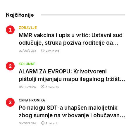
Najčitanije
ZDRAVLJE
MMR vakcina i upis u vrtić: Ustavni sud
odlučuje, struka poziva roditelje da
vjeruju nauci
02/08/2026
2 minuta
KOLUMNE
ALARM ZA EVROPU: Krivotvoreni
pištolji mijenjaju mapu ilegalnog tržišta,
istrage ukazuju na proizvodnju van EU
03/08/2026
3 minuta
CRNA HRONIKA
Po nalogu SDT-a uhapšen maloljetnik
zbog sumnje na vrbovanje i obučavanje
za izvršenje terorističkih djela
06/08/2026
1 minut