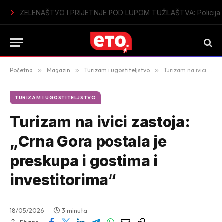
Sutomore u špicu sezone bez vode: Mještani i turisti ogorčeni
Početna
»
Magazin
»
Turizam i ugostiteljstvo
»
Turizam na ivici zastoja: „Crna Gora postala je preskupa i gostima i investitorima“
TURIZAM I UGOSTITELJSTVO
Turizam na ivici zastoja:
„Crna Gora postala je
preskupa i gostima i
investitorima“
18/05/2026
3 minuta
Share