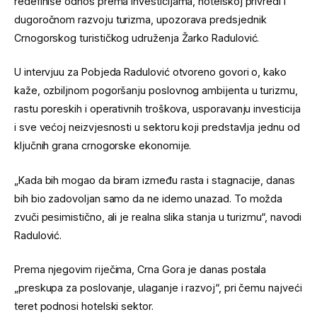
redefiniše odnos prema investicijama, hotelskoj privredi i
dugoročnom razvoju turizma, upozorava predsjednik
Crnogorskog turističkog udruženja Žarko Radulović.
U intervjuu za Pobjeda Radulović otvoreno govori o, kako
kaže, ozbiljnom pogoršanju poslovnog ambijenta u turizmu,
rastu poreskih i operativnih troškova, usporavanju investicija
i sve većoj neizvjesnosti u sektoru koji predstavlja jednu od
ključnih grana crnogorske ekonomije.
„Kada bih mogao da biram između rasta i stagnacije, danas
bih bio zadovoljan samo da ne idemo unazad. To možda
zvuči pesimistično, ali je realna slika stanja u turizmu“, navodi
Radulović.
Prema njegovim riječima, Crna Gora je danas postala
„preskupa za poslovanje, ulaganje i razvoj“, pri čemu najveći
teret podnosi hotelski sektor.