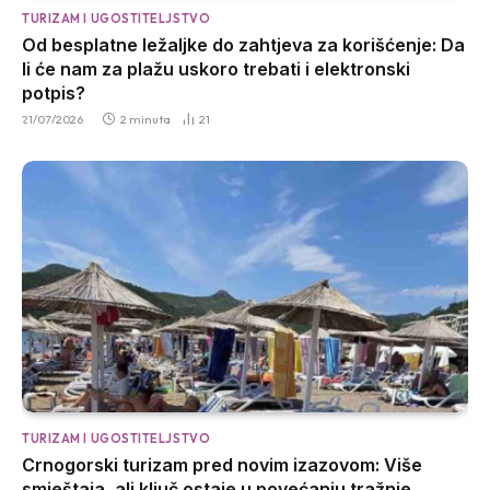
TURIZAM I UGOSTITELJSTVO
Od besplatne ležaljke do zahtjeva za korišćenje: Da
li će nam za plažu uskoro trebati i elektronski
potpis?
21/07/2026
2 minuta
21
TURIZAM I UGOSTITELJSTVO
Crnogorski turizam pred novim izazovom: Više
smještaja, ali ključ ostaje u povećanju tražnje