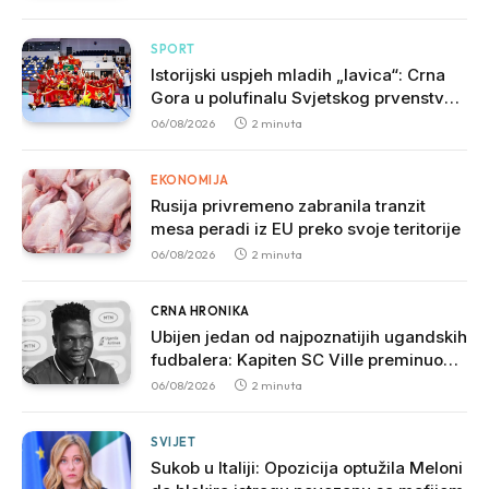
SPORT
Istorijski uspjeh mladih „lavica“: Crna
Gora u polufinalu Svjetskog prvenstva
nakon pobjede nad Slovačkom
06/08/2026
2 minuta
EKONOMIJA
Rusija privremeno zabranila tranzit
mesa peradi iz EU preko svoje teritorije
06/08/2026
2 minuta
CRNA HRONIKA
Ubijen jedan od najpoznatijih ugandskih
fudbalera: Kapiten SC Ville preminuo
nakon brutalnog napada
06/08/2026
2 minuta
SVIJET
Sukob u Italiji: Opozicija optužila Meloni