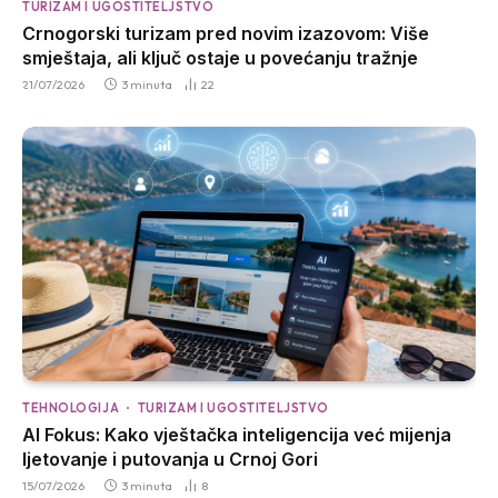
TURIZAM I UGOSTITELJSTVO
Crnogorski turizam pred novim izazovom: Više
smještaja, ali ključ ostaje u povećanju tražnje
21/07/2026
3 minuta
22
TEHNOLOGIJA
TURIZAM I UGOSTITELJSTVO
AI Fokus: Kako vještačka inteligencija već mijenja
ljetovanje i putovanja u Crnoj Gori
15/07/2026
3 minuta
8