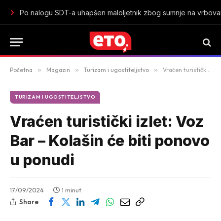
Istorijski uspjeh mladih „lavica“: Crna Gora u polufinalu Sv
Početna
»
Magazin
»
Turizam i ugostiteljstvo
»
Vraćen turistički izlet: Voz Bar – Kolašin će biti ponovo u ponudi
TURIZAM I UGOSTITELJSTVO
Vraćen turistički izlet: Voz
Bar – Kolašin će biti ponovo
u ponudi
17/09/2024
1 minut
Share