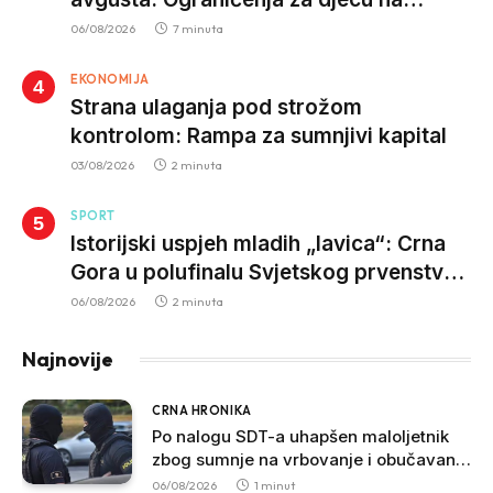
trotinetima i mlade vozače, veće kazne
06/08/2026
7 minuta
za nepropisan prevoz djece
EKONOMIJA
Strana ulaganja pod strožom
kontrolom: Rampa za sumnjivi kapital
03/08/2026
2 minuta
SPORT
Istorijski uspjeh mladih „lavica“: Crna
Gora u polufinalu Svjetskog prvenstva
nakon pobjede nad Slovačkom
06/08/2026
2 minuta
Najnovije
CRNA HRONIKA
Po nalogu SDT-a uhapšen maloljetnik
zbog sumnje na vrbovanje i obučavanje
za izvršenje terorističkih djela
06/08/2026
1 minut