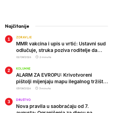
Najčitanije
ZDRAVLJE
MMR vakcina i upis u vrtić: Ustavni sud
odlučuje, struka poziva roditelje da
vjeruju nauci
02/08/2026
2 minuta
KOLUMNE
ALARM ZA EVROPU: Krivotvoreni
pištolji mijenjaju mapu ilegalnog tržišta,
istrage ukazuju na proizvodnju van EU
03/08/2026
3 minuta
DRUŠTVO
Nova pravila u saobraćaju od 7.
avgusta: Ograničenja za djecu na