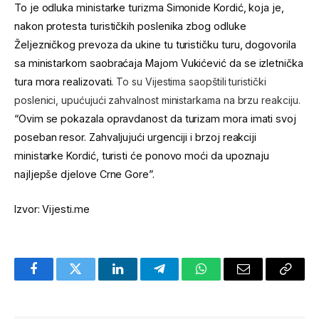
To je odluka ministarke turizma Simonide Kordić, koja je,
nakon protesta turističkih poslenika zbog odluke
Željezničkog prevoza da ukine tu turističku turu, dogovorila
sa ministarkom saobraćaja Majom Vukićević da se izletnička
tura mora realizovati.
To su Vijestima saopštili turistički
poslenici, upućujući zahvalnost ministarkama na brzu reakciju.
“Ovim se pokazala opravdanost da turizam mora imati svoj
poseban resor. Zahvaljujući urgenciji i brzoj reakciji
ministarke Kordić, turisti će ponovo moći da upoznaju
najljepše djelove Crne Gore”.
Izvor: Vijesti.me
Facebook
Twitter
LinkedIn
Telegram
WhatsApp
Email
Copy
Link