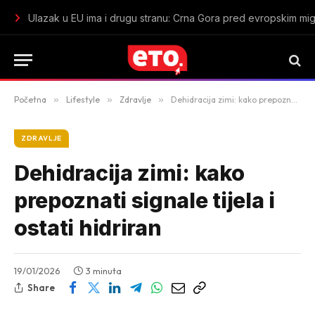
U Tuzi zaplijenjeno oko 38 kilograma marihuane: Uhapšen mu
Početna
»
Lifestyle
»
Zdravlje
»
Dehidracija zimi: kako prepoznati signale tijela i ostati hidriran
ZDRAVLJE
Dehidracija zimi: kako
prepoznati signale tijela i
ostati hidriran
19/01/2026
3 minuta
Share