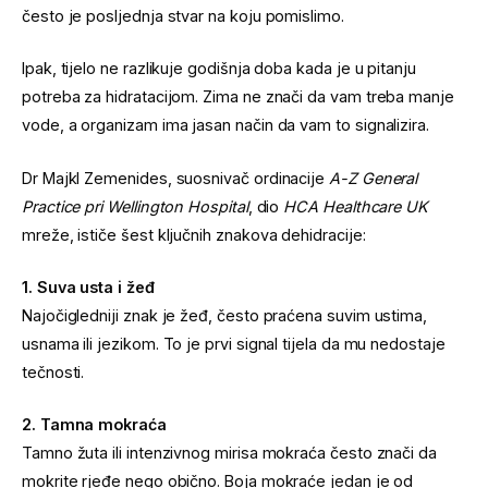
često je posljednja stvar na koju pomislimo.
Ipak, tijelo ne razlikuje godišnja doba kada je u pitanju
potreba za hidratacijom. Zima ne znači da vam treba manje
vode, a organizam ima jasan način da vam to signalizira.
Dr Majkl Zemenides, suosnivač ordinacije
A-Z General
Practice pri Wellington Hospital
, dio
HCA Healthcare UK
mreže, ističe šest ključnih znakova dehidracije:
1. Suva usta i žeđ
Najočigledniji znak je žeđ, često praćena suvim ustima,
usnama ili jezikom. To je prvi signal tijela da mu nedostaje
tečnosti.
2. Tamna mokraća
Tamno žuta ili intenzivnog mirisa mokraća često znači da
mokrite rjeđe nego obično. Boja mokraće jedan je od