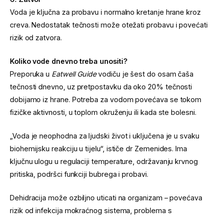
Voda je ključna za probavu i normalno kretanje hrane kroz
creva. Nedostatak tečnosti može otežati probavu i povećati
rizik od zatvora.
Koliko vode dnevno treba unositi?
Preporuka u
Eatwell Guide
vodiču je šest do osam čaša
tečnosti dnevno, uz pretpostavku da oko 20% tečnosti
dobijamo iz hrane. Potreba za vodom povećava se tokom
fizičke aktivnosti, u toplom okruženju ili kada ste bolesni.
„Voda je neophodna za ljudski život i uključena je u svaku
biohemijsku reakciju u tijelu“, ističe dr Zemenides. Ima
ključnu ulogu u regulaciji temperature, održavanju krvnog
pritiska, podršci funkciji bubrega i probavi.
Dehidracija može ozbiljno uticati na organizam – povećava
rizik od infekcija mokraćnog sistema, problema s