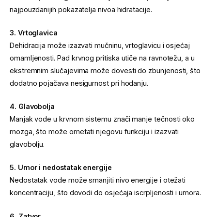
najpouzdanijih pokazatelja nivoa hidratacije.
3. Vrtoglavica
Dehidracija može izazvati mučninu, vrtoglavicu i osjećaj
omamljenosti. Pad krvnog pritiska utiče na ravnotežu, a u
ekstremnim slučajevima može dovesti do zbunjenosti, što
dodatno pojačava nesigurnost pri hodanju.
4. Glavobolja
Manjak vode u krvnom sistemu znači manje tečnosti oko
mozga, što može ometati njegovu funkciju i izazvati
glavobolju.
5. Umor i nedostatak energije
Nedostatak vode može smanjiti nivo energije i otežati
koncentraciju, što dovodi do osjećaja iscrpljenosti i umora.
6. Zatvor