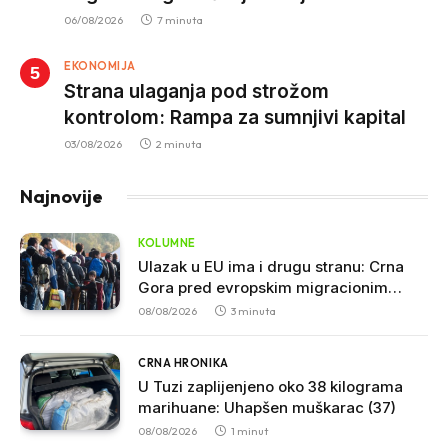
trotinetima i mlade vozače, veće kazne
06/08/2026
7 minuta
za nepropisan prevoz djece
EKONOMIJA
Strana ulaganja pod strožom
kontrolom: Rampa za sumnjivi kapital
03/08/2026
2 minuta
Najnovije
KOLUMNE
Ulazak u EU ima i drugu stranu: Crna
Gora pred evropskim migracionim
pravilima
08/08/2026
3 minuta
CRNA HRONIKA
U Tuzi zaplijenjeno oko 38 kilograma
marihuane: Uhapšen muškarac (37)
08/08/2026
1 minut