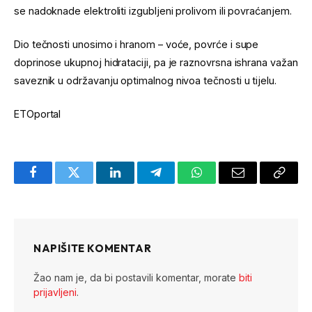
se nadoknade elektroliti izgubljeni prolivom ili povraćanjem.
Dio tečnosti unosimo i hranom – voće, povrće i supe
doprinose ukupnoj hidrataciji, pa je raznovrsna ishrana važan
saveznik u održavanju optimalnog nivoa tečnosti u tijelu.
ETOportal
Facebook
Twitter
LinkedIn
Telegram
WhatsApp
Email
Copy
Link
NAPIŠITE KOMENTAR
Žao nam je, da bi postavili komentar, morate
biti
prijavljeni
.