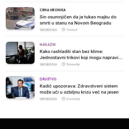
CRNA HRONIKA
Sin osumnjičen da je tukao majku do
smrti u stanu na Novom Beogradu
08/08/2026
1 minut
MAGAZIN
Kako rashladiti stan bez klime:
Jednostavni trikovi koji mogu napraviti
veliku razliku
08/08/2026
3 minuta
DRUŠTVO
Kadić upozorava: Zdravstveni sistem
može ući u ozbiljnu krizu već na jesen
08/08/2026
2 minuta