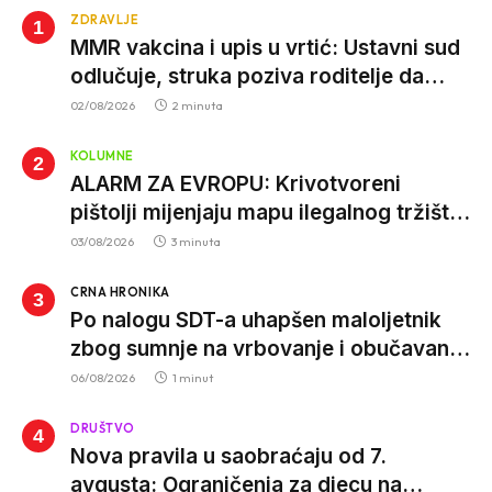
ZDRAVLJE
MMR vakcina i upis u vrtić: Ustavni sud
odlučuje, struka poziva roditelje da
vjeruju nauci
02/08/2026
2 minuta
KOLUMNE
ALARM ZA EVROPU: Krivotvoreni
pištolji mijenjaju mapu ilegalnog tržišta,
istrage ukazuju na proizvodnju van EU
03/08/2026
3 minuta
CRNA HRONIKA
Po nalogu SDT-a uhapšen maloljetnik
zbog sumnje na vrbovanje i obučavanje
za izvršenje terorističkih djela
06/08/2026
1 minut
DRUŠTVO
Nova pravila u saobraćaju od 7.
avgusta: Ograničenja za djecu na