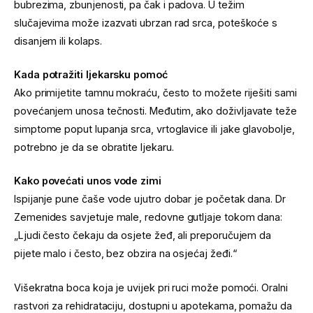
bubrezima, zbunjenosti, pa čak i padova. U težim
slučajevima može izazvati ubrzan rad srca, poteškoće s
disanjem ili kolaps.
Kada potražiti ljekarsku pomoć
Ako primijetite tamnu mokraću, često to možete riješiti sami
povećanjem unosa tečnosti. Međutim, ako doživljavate teže
simptome poput lupanja srca, vrtoglavice ili jake glavobolje,
potrebno je da se obratite ljekaru.
Kako povećati unos vode zimi
Ispijanje pune čaše vode ujutro dobar je početak dana. Dr
Zemenides savjetuje male, redovne gutljaje tokom dana:
„Ljudi često čekaju da osjete žeđ, ali preporučujem da
pijete malo i često, bez obzira na osjećaj žeđi.“
Višekratna boca koja je uvijek pri ruci može pomoći. Oralni
rastvori za rehidrataciju, dostupni u apotekama, pomažu da