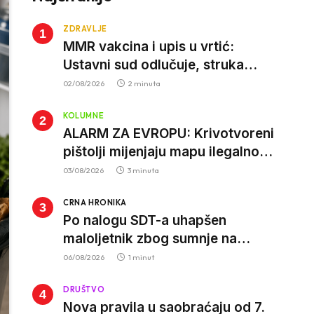
ZDRAVLJE
MMR vakcina i upis u vrtić:
Ustavni sud odlučuje, struka
poziva roditelje da vjeruju nauci
02/08/2026
2 minuta
KOLUMNE
ALARM ZA EVROPU: Krivotvoreni
pištolji mijenjaju mapu ilegalnog
tržišta, istrage ukazuju na
03/08/2026
3 minuta
proizvodnju van EU
CRNA HRONIKA
Po nalogu SDT-a uhapšen
maloljetnik zbog sumnje na
vrbovanje i obučavanje za
06/08/2026
1 minut
izvršenje terorističkih djela
DRUŠTVO
Nova pravila u saobraćaju od 7.