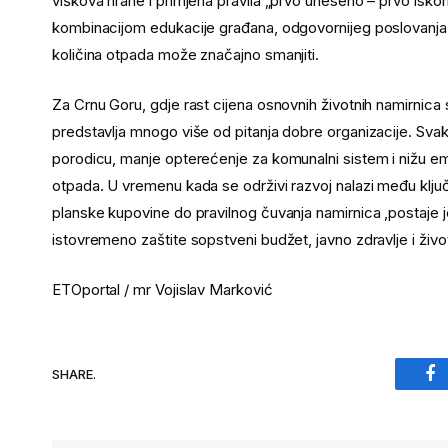
viškova hrane i primjena pravila „prvo uneseno – prvo isk
kombinacijom edukacije građana, odgovornijeg poslovanja t
količina otpada može značajno smanjiti.
Za Crnu Goru, gdje rast cijena osnovnih životnih namirnic
predstavlja mnogo više od pitanja dobre organizacije. Svaki
porodicu, manje opterećenje za komunalni sistem i nižu e
otpada. U vremenu kada se održivi razvoj nalazi među klju
planske kupovine do pravilnog čuvanja namirnica ,postaje jed
istovremeno zaštite sopstveni budžet, javno zdravlje i živo
ETOportal / mr Vojislav Marković
SHARE.
Fa