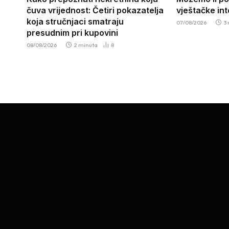
čuva vrijednost: Četiri pokazatelja
vještačke int
koja stručnjaci smatraju
07/08/2026
3
presudnim pri kupovini
08/08/2026
2 minuta
8