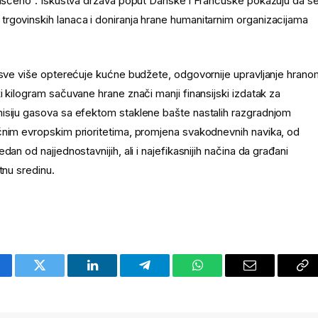
orišćeno“. Iskustva država poput Danske i Francuske pokazuju da s
rgovinskih lanaca i doniranja hrane humanitarnim organizacijama
a sve više opterećuje kućne budžete, odgovornije upravljanje hrano
 kilogram sačuvane hrane znači manji finansijski izdatak za
misiju gasova sa efektom staklene bašte nastalih razgradnjom
čnim evropskim prioritetima, promjena svakodnevnih navika, od
an od najjednostavnijih, ali i najefikasnijih načina da građani
tnu sredinu.
cebook
Twitter
LinkedIn
Telegram
WhatsApp
Email
Co
Li