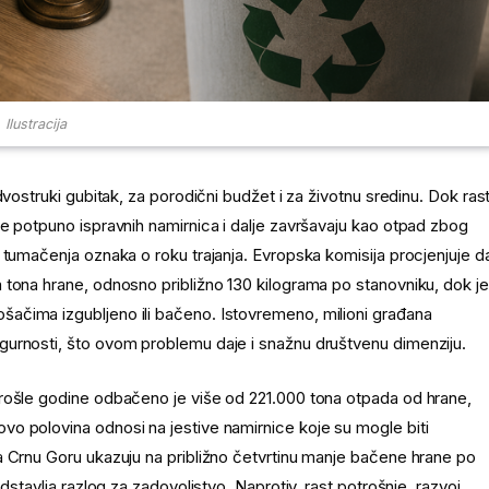
Ilustracija
dvostruki gubitak, za porodični budžet i za životnu sredinu. Dok ras
e potpuno ispravnih namirnica i dalje završavaju kao otpad zbog
 tumačenja oznaka o roku trajanja. Evropska komisija procjenjuje d
 tona hrane, odnosno približno 130 kilograma po stanovniku, dok je
ačima izgubljeno ili bačeno. Istovremeno, milioni građana
gurnosti, što ovom problemu daje i snažnu društvenu dimenziju.
prošle godine odbačeno je više od 221.000 tona otpada od hrane,
o polovina odnosi na jestive namirnice koje su mogle biti
a Crnu Goru ukazuju na približno četvrtinu manje bačene hrane po
dstavlja razlog za zadovoljstvo. Naprotiv, rast potrošnje, razvoj