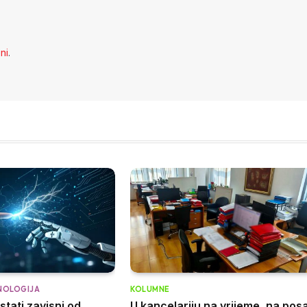
eni
.
NOLOGIJA
KOLUMNE
tati zavisni od
U kancelariju na vrijeme, na pos