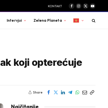
KONTAKT
Facebook
Instagram
X
YouTube
(Twitter)
Intervjui
Zelena Planeta
ak koji opterećuje
Share
Najčitanije