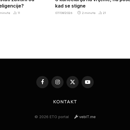
eligencije?
kad se stigne
 minuta
11
07/08/2026
2 minuta
21
Facebook
Instagram
X
YouTube
(Twitter)
KONTAKT
© 2026 ETO portal
vebIT.me