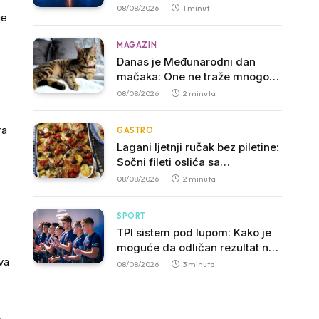
08/08/2026
1 minut
je
MAGAZIN
Danas je Međunarodni dan
mačaka: One ne traže mnogo,
samo dom, hranu i malo ljubavi
08/08/2026
2 minuta
ra
GASTRO
Lagani ljetnji ručak bez piletine:
Sočni fileti oslića sa
aromatičnim biljem i mladim
08/08/2026
2 minuta
krompirom
SPORT
TPI sistem pod lupom: Kako je
moguće da odličan rezultat ne
va
garantuje četvrtfinale?
08/08/2026
3 minuta