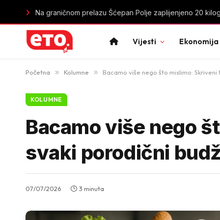
„Mortal Kombat II“ stiže na HBO Max: Nova borba počinje
Vijesti
Ekonomija
Početna
»
Kolumne
»
Bacamo više nego što mislimo: Skriveni 
KOLUMNE
Bacamo više nego što
svaki porodični bud
07/07/2026
3 minuta