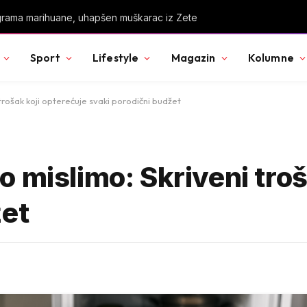
Sport
Lifestyle
Magazin
Kolumne
trošak koji opterećuje svaki porodični budžet
 mislimo: Skriveni troš
žet