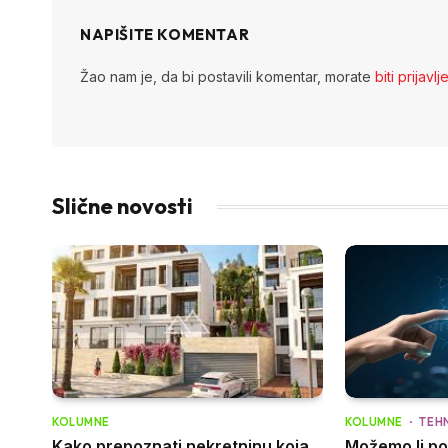
NAPIŠITE KOMENTAR
Žao nam je, da bi postavili komentar, morate
biti prijavlj
Slične novosti
KOLUMNE
KOLUMNE
TEH
Kako prepoznati nekretninu koja
Možemo li pos