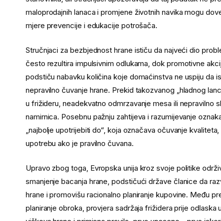
maloprodajnih lanaca i promjene životnih navika mogu dove
mjere prevencije i edukacije potrošača.
Stručnjaci za bezbjednost hrane ističu da najveći dio pro
često rezultira impulsivnim odlukama, dok promotivne akcije
podstiču nabavku količina koje domaćinstva ne uspiju da isk
nepravilno čuvanje hrane. Prekid takozvanog „hladnog lan
u frižideru, neadekvatno odmrzavanje mesa ili nepravilno s
namirnica. Posebnu pažnju zahtijeva i razumijevanje oznaka 
„najbolje upotrijebiti do“, koja označava očuvanje kvalitet
upotrebu ako je pravilno čuvana.
Upravo zbog toga, Evropska unija kroz svoje politike održ
smanjenje bacanja hrane, podstičući države članice da raz
hrane i promovišu racionalno planiranje kupovine. Među pr
planiranje obroka, provjera sadržaja frižidera prije odlaska