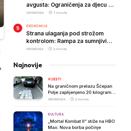
avgusta: Ograničenja za djecu na
trotinetima i mlade vozače, veće
06/08/2026
7 minuta
kazne za nepropisan prevoz
EKONOMIJA
djece
Strana ulaganja pod strožom
kontrolom: Rampa za sumnjivi
kapital
03/08/2026
2 minuta
t
Najnovije
a
VIJESTI
Na graničnom prelazu Šćepan
Polje zaplijenjeno 20 kilograma
marihuane, uhapšen muškarac
08/08/2026
2 minuta
iz Zete
KULTURA
„Mortal Kombat II“ stiže na HBO
Max: Nova borba počinje