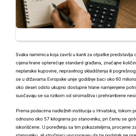
Svaka namirnica koja završi u kanti za otpatke predstavlja 
cijena hrane opterećuje standard građana, značajne količin
neplanske kupovine, nepravilnog skladištenja ili pogrešnog
se u državama Evropske unije godišnje baci oko 60 miliona
oko deset odsto ukupno dostupne hrane namijenjene potroš
suočavaju se sa rizikom od siromaštva i prehrambene nesi
Prema podacima nadležnih institucija u Hrvatskoj, tokom 
odnosno oko 57 kilograma po stanovniku, pri čemu se gotov
iskorišćene. U poređenju sa tim pokazateljima, procjene z
stanovniku, ali stručnjaci upozoravaju da taj podatak ne pre