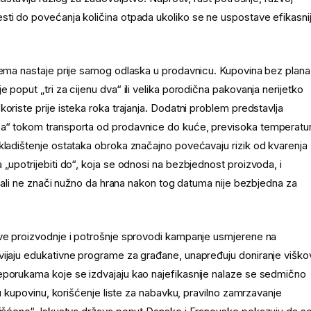
sti do povećanja količina otpada ukoliko se ne uspostave efikasni
blema nastaje prije samog odlaska u prodavnicu. Kupovina bez plana
 poput „tri za cijenu dva“ ili velika porodična pakovanja nerijetko
oriste prije isteka roka trajanja. Dodatni problem predstavlja
ca“ tokom transporta od prodavnice do kuće, previsoka temperatu
kladištenje ostataka obroka značajno povećavaju rizik od kvarenja
„upotrijebiti do“, koja se odnosi na bezbjednost proizvoda, i
a, ali ne znači nužno da hrana nakon tog datuma nije bezbjedna za
ive proizvodnje i potrošnje sprovodi kampanje usmjerene na
vijaju edukativne programe za građane, unapređuju doniranje viško
eporukama koje se izdvajaju kao najefikasnije nalaze se sedmično
 u kupovinu, korišćenje liste za nabavku, pravilno zamrzavanje