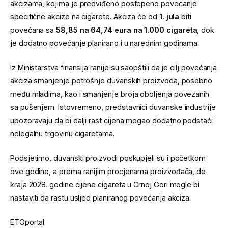
akcizama, kojima je predviđeno postepeno povećanje
specifične akcize na cigarete. Akciza će od
1. jula
biti
povećana sa
58,85 na 64,74 eura na 1.000 cigareta
, dok
je dodatno povećanje planirano i u narednim godinama.
Iz Ministarstva finansija ranije su saopštili da je cilj povećanja
akciza smanjenje potrošnje duvanskih proizvoda, posebno
među mladima, kao i smanjenje broja oboljenja povezanih
sa pušenjem. Istovremeno, predstavnici duvanske industrije
upozoravaju da bi dalji rast cijena mogao dodatno podstaći
nelegalnu trgovinu cigaretama.
Podsjetimo, duvanski proizvodi poskupjeli su i početkom
ove godine, a prema ranijim procjenama proizvođača, do
kraja 2028. godine cijene cigareta u Crnoj Gori mogle bi
nastaviti da rastu usljed planiranog povećanja akciza.
ETOportal