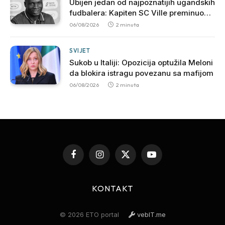
Ubijen jedan od najpoznatijih ugandskih
fudbalera: Kapiten SC Ville preminuo
nakon brutalnog napada
06/08/2026
2 minuta
SVIJET
Sukob u Italiji: Opozicija optužila Meloni
da blokira istragu povezanu sa mafijom
06/08/2026
2 minuta
Facebook
Instagram
X
YouTube
(Twitter)
KONTAKT
© 2026 ETO portal
vebIT.me