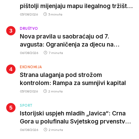
pištolji mijenjaju mapu ilegalnog tržišta,
istrage ukazuju na proizvodnju van EU
03/08/2026
3 minuta
DRUŠTVO
Nova pravila u saobraćaju od 7.
avgusta: Ograničenja za djecu na
trotinetima i mlade vozače, veće kazne
06/08/2026
7 minuta
za nepropisan prevoz djece
EKONOMIJA
Strana ulaganja pod strožom
kontrolom: Rampa za sumnjivi kapital
03/08/2026
2 minuta
SPORT
Istorijski uspjeh mladih „lavica“: Crna
Gora u polufinalu Svjetskog prvenstva
nakon pobjede nad Slovačkom
06/08/2026
2 minuta