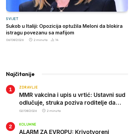
SVIJET
Sukob u Italiji: Opozicija optužila Meloni da blokira
istragu povezanu sa mafijom
06/08/2026
2 minuta
14
Najčitanije
ZDRAVLJE
MMR vakcina i upis u vrtić: Ustavni sud
odlučuje, struka poziva roditelje da
vjeruju nauci
02/08/2026
2 minuta
KOLUMNE
ALARM ZA EVROPU: Krivotvoreni