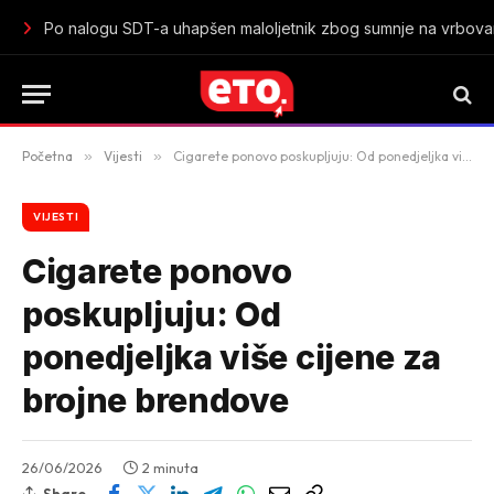
Istorijski uspjeh mladih „lavica“: Crna Gora u polufinalu Sv
Početna
»
Vijesti
»
Cigarete ponovo poskupljuju: Od ponedjeljka više cijene za brojne brendove
VIJESTI
Cigarete ponovo
poskupljuju: Od
ponedjeljka više cijene za
brojne brendove
26/06/2026
2 minuta
Share