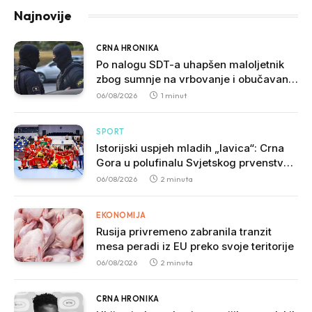
Najnovije
CRNA HRONIKA
Po nalogu SDT-a uhapšen maloljetnik
zbog sumnje na vrbovanje i obučavanje
za izvršenje terorističkih djela
06/08/2026
1 minut
SPORT
Istorijski uspjeh mladih „lavica“: Crna
Gora u polufinalu Svjetskog prvenstva
nakon pobjede nad Slovačkom
06/08/2026
2 minuta
EKONOMIJA
Rusija privremeno zabranila tranzit
mesa peradi iz EU preko svoje teritorije
06/08/2026
2 minuta
CRNA HRONIKA