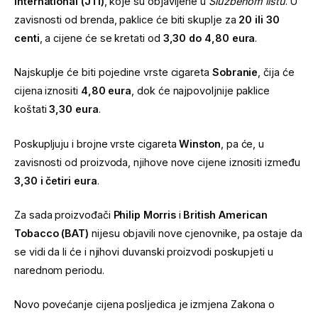
International (JTI)
, koje su objavljene u
Službenom listu
. U
zavisnosti od brenda, paklice će biti skuplje za
20 ili 30
centi
, a cijene će se kretati od
3,30 do 4,80 eura
.
Najskuplje će biti pojedine vrste cigareta
Sobranie
, čija će
cijena iznositi
4,80 eura
, dok će najpovoljnije paklice
koštati
3,30 eura
.
Poskupljuju i brojne vrste cigareta
Winston
, pa će, u
zavisnosti od proizvoda, njihove nove cijene iznositi između
3,30 i četiri eura
.
Za sada proizvođači
Philip Morris
i
British American
Tobacco (BAT)
nijesu objavili nove cjenovnike, pa ostaje da
se vidi da li će i njihovi duvanski proizvodi poskupjeti u
narednom periodu.
Novo povećanje cijena posljedica je izmjena Zakona o