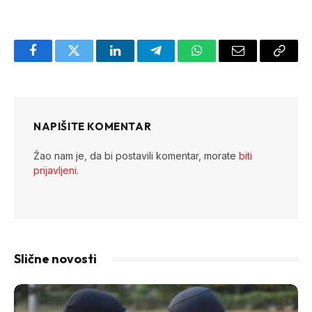
Facebook
Twitter
LinkedIn
Telegram
WhatsApp
Email
Copy
Link
NAPIŠITE KOMENTAR
Žao nam je, da bi postavili komentar, morate
biti
prijavljeni
.
Slične novosti