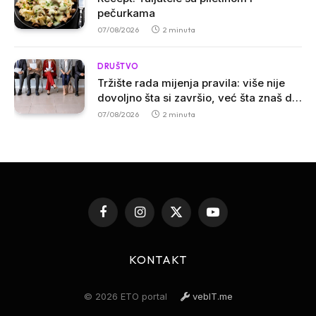
pečurkama
07/08/2026
2 minuta
DRUŠTVO
Tržište rada mijenja pravila: više nije
dovoljno šta si završio, već šta znaš da
uradiš
07/08/2026
2 minuta
Facebook
Instagram
X
YouTube
(Twitter)
KONTAKT
© 2026 ETO portal
vebIT.me