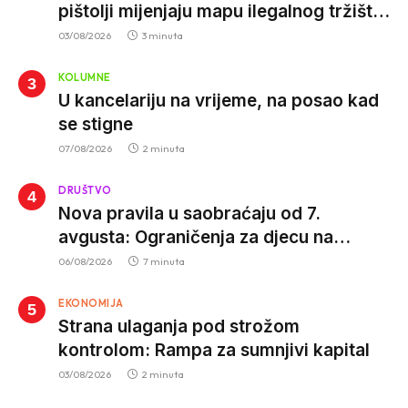
pištolji mijenjaju mapu ilegalnog tržišta,
istrage ukazuju na proizvodnju van EU
03/08/2026
3 minuta
KOLUMNE
U kancelariju na vrijeme, na posao kad
se stigne
07/08/2026
2 minuta
DRUŠTVO
Nova pravila u saobraćaju od 7.
avgusta: Ograničenja za djecu na
trotinetima i mlade vozače, veće kazne
06/08/2026
7 minuta
za nepropisan prevoz djece
EKONOMIJA
Strana ulaganja pod strožom
kontrolom: Rampa za sumnjivi kapital
03/08/2026
2 minuta