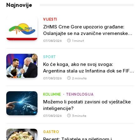
Najnovije
VIJESTI
ZHMS Crne Gore upozorio građane:
Oslanjajte se na zvanične vremenske
prognoze
07/08/2026
1 minut
SPORT
Ko će koga, ako ne svoj svoga:
Argentina stala uz Infantina dok se FIFA
suočava sa kritikama
07/08/2026
2 minuta
KOLUMNE
TEHNOLOGIJA
Možemo li postati zavisni od vještačke
inteligencije?
07/08/2026
3 minuta
GASTRO
Recept: Taljatele sa piletinom i