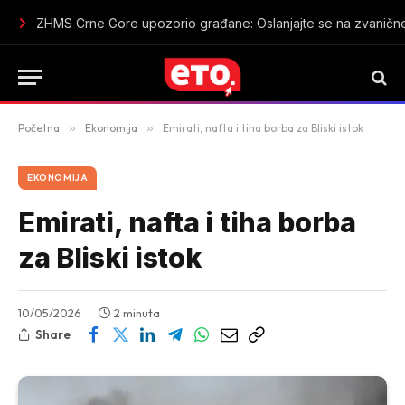
Ko će koga, ako ne svoj svoga: Argentina stala uz Infantina d
Početna
»
Ekonomija
»
Emirati, nafta i tiha borba za Bliski istok
EKONOMIJA
Emirati, nafta i tiha borba
za Bliski istok
10/05/2026
2 minuta
Share