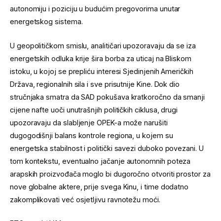
autonomiju i poziciju u budućim pregovorima unutar
energetskog sistema.
U geopolitičkom smislu, analitičari upozoravaju da se iza
energetskih odluka krije šira borba za uticaj na Bliskom
istoku, u kojoj se prepliću interesi Sjedinjenih Američkih
Država, regionalnih sila i sve prisutnije Kine. Dok dio
stručnjaka smatra da SAD pokušava kratkoročno da smanji
cijene nafte uoči unutrašnjih političkih ciklusa, drugi
upozoravaju da slabljenje OPEK-a može narušiti
dugogodišnji balans kontrole regiona, u kojem su
energetska stabilnost i politički savezi duboko povezani. U
tom kontekstu, eventualno jačanje autonomnih poteza
arapskih proizvođača moglo bi dugoročno otvoriti prostor za
nove globalne aktere, prije svega Kinu, i time dodatno
zakomplikovati već osjetljivu ravnotežu moći.