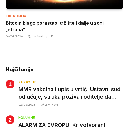
EKONOMIJA
Bitcoin blago porastao, tržište i dalje u zoni
„straha“
06/08/2026
1 minut
13
Najčitanije
ZDRAVLJE
MMR vakcina i upis u vrtić: Ustavni sud
odlučuje, struka poziva roditelje da
vjeruju nauci
02/08/2026
2 minuta
KOLUMNE
ALARM ZA EVROPU: Krivotvoreni