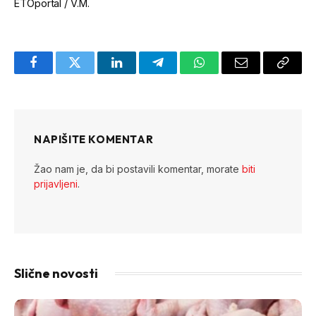
ETOportal / V.M.
Facebook
Twitter
LinkedIn
Telegram
WhatsApp
Email
Copy
Link
NAPIŠITE KOMENTAR
Žao nam je, da bi postavili komentar, morate
biti
prijavljeni
.
Slične novosti