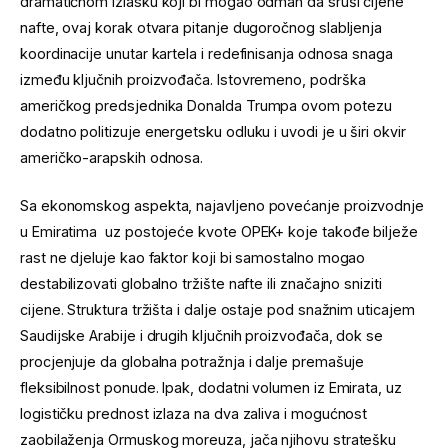
dramatičnom izlasku koji bi mogao odmah da sruši cijene
nafte, ovaj korak otvara pitanje dugoročnog slabljenja
koordinacije unutar kartela i redefinisanja odnosa snaga
između ključnih proizvođača. Istovremeno, podrška
američkog predsjednika Donalda Trumpa ovom potezu
dodatno politizuje energetsku odluku i uvodi je u širi okvir
američko-arapskih odnosa.
Sa ekonomskog aspekta, najavljeno povećanje proizvodnje
u Emiratima uz postojeće kvote OPEK+ koje takođe bilježe
rast ne djeluje kao faktor koji bi samostalno mogao
destabilizovati globalno tržište nafte ili značajno sniziti
cijene. Struktura tržišta i dalje ostaje pod snažnim uticajem
Saudijske Arabije i drugih ključnih proizvođača, dok se
procjenjuje da globalna potražnja i dalje premašuje
fleksibilnost ponude. Ipak, dodatni volumen iz Emirata, uz
logističku prednost izlaza na dva zaliva i mogućnost
zaobilaženja Ormuskog moreuza, jača njihovu stratešku