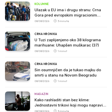
KOLUMNE
Ulazak u EU ima i drugu stranu: Crna
Gora pred evropskim migracionim
pravilima
08/08/2026
3 minuta
CRNA HRONIKA
U Tuzi zaplijenjeno oko 38 kilograma
marihuane: Uhapšen muškarac (37)
08/08/2026
1 minut
CRNA HRONIKA
Sin osumnjičen da je tukao majku do
smrti u stanu na Novom Beogradu
08/08/2026
1 minut
MAGAZIN
Kako rashladiti stan bez klime:
Jednostavni trikovi koji mogu napraviti
veliku razliku
08/08/2026
3 minuta