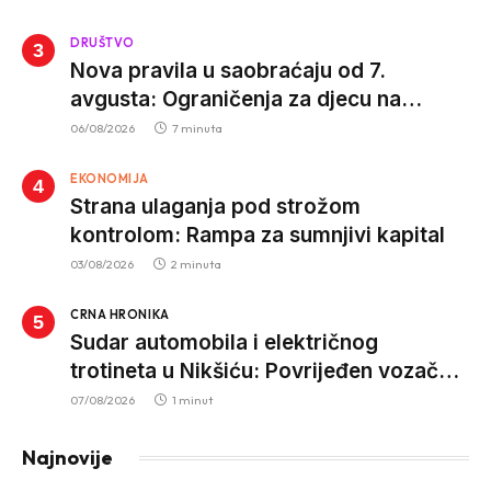
DRUŠTVO
Nova pravila u saobraćaju od 7.
avgusta: Ograničenja za djecu na
trotinetima i mlade vozače, veće kazne
06/08/2026
7 minuta
za nepropisan prevoz djece
EKONOMIJA
Strana ulaganja pod strožom
kontrolom: Rampa za sumnjivi kapital
03/08/2026
2 minuta
CRNA HRONIKA
Sudar automobila i električnog
trotineta u Nikšiću: Povrijeđen vozač
trotineta, prebačen u bolnicu
07/08/2026
1 minut
Najnovije