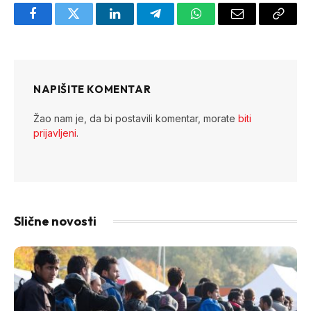
Facebook
Twitter
LinkedIn
Telegram
WhatsApp
Email
Copy
Link
NAPIŠITE KOMENTAR
Žao nam je, da bi postavili komentar, morate
biti
prijavljeni
.
Slične novosti