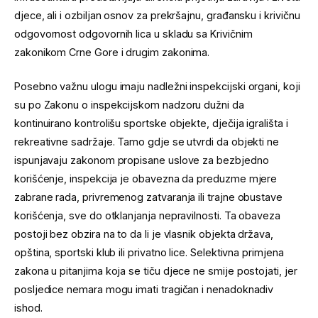
djece, ali i ozbiljan osnov za prekršajnu, građansku i krivičnu
odgovornost odgovornih lica u skladu sa Krivičnim
zakonikom Crne Gore i drugim zakonima.
Posebno važnu ulogu imaju nadležni inspekcijski organi, koji
su po Zakonu o inspekcijskom nadzoru dužni da
kontinuirano kontrolišu sportske objekte, dječija igrališta i
rekreativne sadržaje. Tamo gdje se utvrdi da objekti ne
ispunjavaju zakonom propisane uslove za bezbjedno
korišćenje, inspekcija je obavezna da preduzme mjere
zabrane rada, privremenog zatvaranja ili trajne obustave
korišćenja, sve do otklanjanja nepravilnosti. Ta obaveza
postoji bez obzira na to da li je vlasnik objekta država,
opština, sportski klub ili privatno lice. Selektivna primjena
zakona u pitanjima koja se tiču djece ne smije postojati, jer
posljedice nemara mogu imati tragičan i nenadoknadiv
ishod.