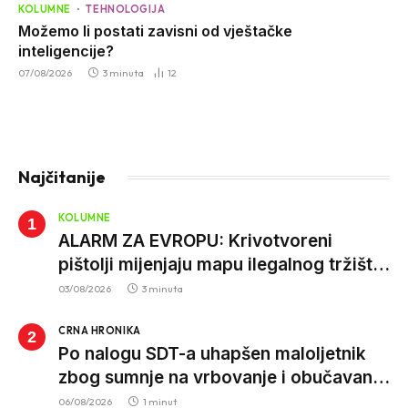
KOLUMNE
TEHNOLOGIJA
Možemo li postati zavisni od vještačke
inteligencije?
07/08/2026
3 minuta
12
Najčitanije
KOLUMNE
ALARM ZA EVROPU: Krivotvoreni
pištolji mijenjaju mapu ilegalnog tržišta,
istrage ukazuju na proizvodnju van EU
03/08/2026
3 minuta
CRNA HRONIKA
Po nalogu SDT-a uhapšen maloljetnik
zbog sumnje na vrbovanje i obučavanje
za izvršenje terorističkih djela
06/08/2026
1 minut