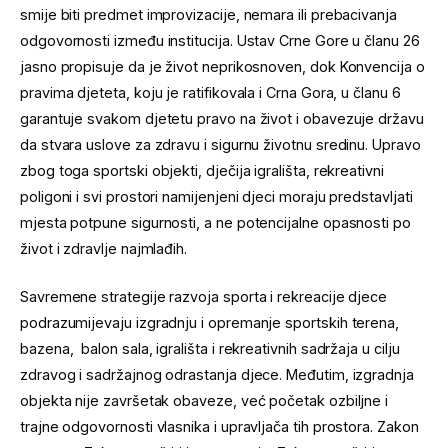
smije biti predmet improvizacije, nemara ili prebacivanja
odgovornosti između institucija. Ustav Crne Gore u članu 26
jasno propisuje da je život neprikosnoven, dok Konvencija o
pravima djeteta, koju je ratifikovala i Crna Gora, u članu 6
garantuje svakom djetetu pravo na život i obavezuje državu
da stvara uslove za zdravu i sigurnu životnu sredinu. Upravo
zbog toga sportski objekti, dječija igrališta, rekreativni
poligoni i svi prostori namijenjeni djeci moraju predstavljati
mjesta potpune sigurnosti, a ne potencijalne opasnosti po
život i zdravlje najmlađih.
Savremene strategije razvoja sporta i rekreacije djece
podrazumijevaju izgradnju i opremanje sportskih terena,
bazena, balon sala, igrališta i rekreativnih sadržaja u cilju
zdravog i sadržajnog odrastanja djece. Međutim, izgradnja
objekta nije završetak obaveze, već početak ozbiljne i
trajne odgovornosti vlasnika i upravljača tih prostora. Zakon