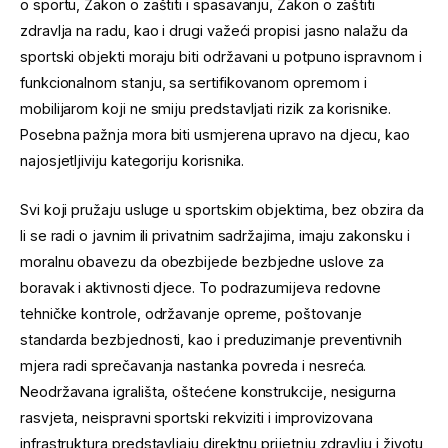
o sportu, Zakon o zaštiti i spasavanju, Zakon o zaštiti
zdravlja na radu, kao i drugi važeći propisi jasno nalažu da
sportski objekti moraju biti održavani u potpuno ispravnom i
funkcionalnom stanju, sa sertifikovanom opremom i
mobilijarom koji ne smiju predstavljati rizik za korisnike.
Posebna pažnja mora biti usmjerena upravo na djecu, kao
najosjetljiviju kategoriju korisnika.
Svi koji pružaju usluge u sportskim objektima, bez obzira da
li se radi o javnim ili privatnim sadržajima, imaju zakonsku i
moralnu obavezu da obezbijede bezbjedne uslove za
boravak i aktivnosti djece. To podrazumijeva redovne
tehničke kontrole, održavanje opreme, poštovanje
standarda bezbjednosti, kao i preduzimanje preventivnih
mjera radi sprečavanja nastanka povreda i nesreća.
Neodržavana igrališta, oštećene konstrukcije, nesigurna
rasvjeta, neispravni sportski rekviziti i improvizovana
infrastruktura predstavljaju direktnu prijetnju zdravlju i životu