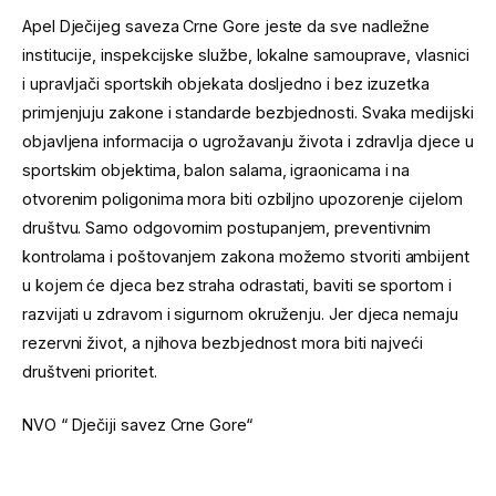
Apel Dječijeg saveza Crne Gore jeste da sve nadležne
institucije, inspekcijske službe, lokalne samouprave, vlasnici
i upravljači sportskih objekata dosljedno i bez izuzetka
primjenjuju zakone i standarde bezbjednosti. Svaka medijski
objavljena informacija o ugrožavanju života i zdravlja djece u
sportskim objektima, balon salama, igraonicama i na
otvorenim poligonima mora biti ozbiljno upozorenje cijelom
društvu. Samo odgovornim postupanjem, preventivnim
kontrolama i poštovanjem zakona možemo stvoriti ambijent
u kojem će djeca bez straha odrastati, baviti se sportom i
razvijati u zdravom i sigurnom okruženju. Jer djeca nemaju
rezervni život, a njihova bezbjednost mora biti najveći
društveni prioritet.
NVO “ Dječiji savez Crne Gore“