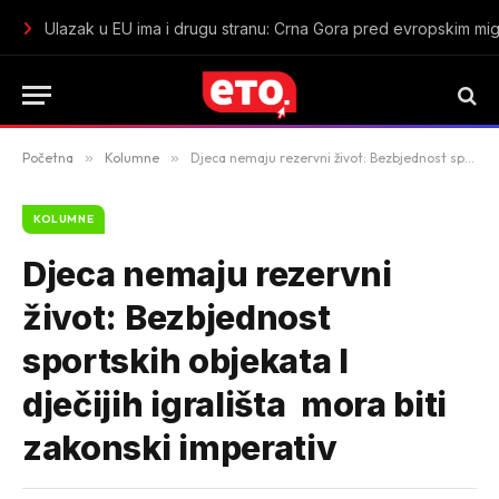
U Tuzi zaplijenjeno oko 38 kilograma marihuane: Uhapšen mu
Početna
»
Kolumne
»
Djeca nemaju rezervni život: Bezbjednost sportskih objekata I dječijih igrališta mora biti zakonski imperativ
KOLUMNE
Djeca nemaju rezervni
život: Bezbjednost
sportskih objekata I
dječijih igrališta mora biti
zakonski imperativ