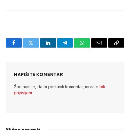
Facebook
Twitter
LinkedIn
Telegram
WhatsApp
Email
Copy
Link
NAPIŠITE KOMENTAR
Žao nam je, da bi postavili komentar, morate
biti
prijavljeni
.
Slične novosti