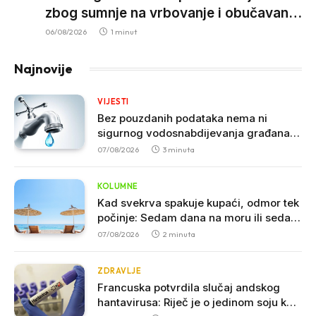
zbog sumnje na vrbovanje i obučavanje
za izvršenje terorističkih djela
06/08/2026
1 minut
Najnovije
VIJESTI
Bez pouzdanih podataka nema ni
sigurnog vodosnabdijevanja građana u
Crnoj Gori
07/08/2026
3 minuta
KOLUMNE
Kad svekrva spakuje kupaći, odmor tek
počinje: Sedam dana na moru ili sedam
godina iskustva
07/08/2026
2 minuta
ZDRAVLJE
Francuska potvrdila slučaj andskog
hantavirusa: Riječ je o jedinom soju koji