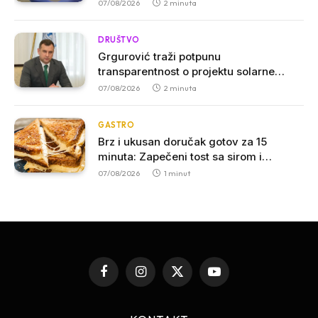
se može prenositi među ljudima
07/08/2026
2 minuta
DRUŠTVO
Grgurović traži potpunu
transparentnost o projektu solarne
elektrane kod Ostroga: Javnost mora
07/08/2026
2 minuta
imati uvid u kompletnu dokumentaciju
GASTRO
Brz i ukusan doručak gotov za 15
minuta: Zapečeni tost sa sirom i
povrćem
07/08/2026
1 minut
Facebook
Instagram
X
YouTube
(Twitter)