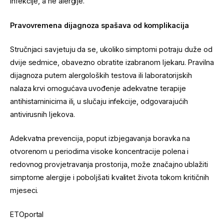
infekcije, a ne alergije.
Pravovremena dijagnoza spašava od komplikacija
Stručnjaci savjetuju da se, ukoliko simptomi potraju duže od
dvije sedmice, obavezno obratite izabranom ljekaru. Pravilna
dijagnoza putem alergoloških testova ili laboratorijskih
nalaza krvi omogućava uvođenje adekvatne terapije
antihistaminicima ili, u slučaju infekcije, odgovarajućih
antivirusnih ljekova.
Adekvatna prevencija, poput izbjegavanja boravka na
otvorenom u periodima visoke koncentracije polena i
redovnog provjetravanja prostorija, može značajno ublažiti
simptome alergije i poboljšati kvalitet života tokom kritičnih
mjeseci.
ETOportal