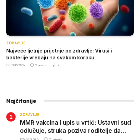
ZDRAVLJE
Najveće ljetnje prijetnje po zdravlje: Virusi i
bakterije vrebaju na svakom koraku
05/08/2026
2 minuta
2
Najčitanije
ZDRAVLJE
MMR vakcina i upis u vrtić: Ustavni sud
odlučuje, struka poziva roditelje da
vjeruju nauci
02/08/2026
2 minuta