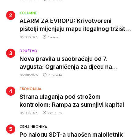
KOLUMNE
ALARM ZA EVROPU: Krivotvoreni
pištolji mijenjaju mapu ilegalnog tržišta,
istrage ukazuju na proizvodnju van EU
03/08/2026
3 minuta
DRUŠTVO
Nova pravila u saobraćaju od 7.
avgusta: Ograničenja za djecu na
trotinetima i mlade vozače, veće kazne
06/08/2026
7 minuta
za nepropisan prevoz djece
EKONOMIJA
Strana ulaganja pod strožom
kontrolom: Rampa za sumnjivi kapital
03/08/2026
2 minuta
CRNA HRONIKA
Po nalogu SDT-a uhapšen maloljetnik