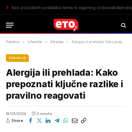
Kad svekrva spakuje kupaći, odmor tek počinje: Sedam dana 
Početna
»
Lifestyle
»
Zdravlje
»
Alergija ili prehlada: Kako prepoznati ključne razlike i pravilno reagovati
ZDRAVLJE
Alergija ili prehlada: Kako
prepoznati ključne razlike i
pravilno reagovati
18/05/2026
2 minuta
Share