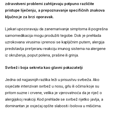
zdravstveni problemi zahtijevaju potpuno različite
pristupe liječenju, a prepoznavanje specifičnih znakova
ključno je za brzi oporavak.
Ljekari upozoravaju da zanemarivanje simptoma ili pogrešna
samomedikacija mogu produžiti tegobe. Dok je prehlada
uzrokovana virusima i prenosi se kapljičnim putem, alergija
predstavlja pretjeranu reakciju imunog sistema na alergene
iz okruženja, poput polena, prašine ili grinja.
Svrbež i boja sekreta kao glavni pokazatelji
Jedna od najjasnijih razlika leži u prisustvu svrbeža. Ako
osjećate intenzivan svrbež u nosu, grlu ili očima koje su
pritom suzne i crvene, velika je vjerovatnoća da je riječ o
alergijskoj reakciji. Kod prehlade se svrbež rijetko javlja, a
dominantan je osjećaj opšte slabosti i bolova u mišićima.