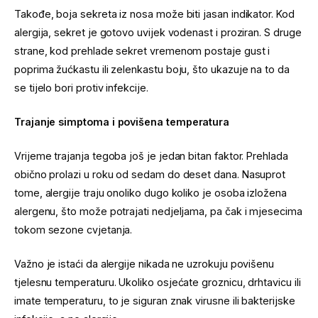
Takođe, boja sekreta iz nosa može biti jasan indikator. Kod
alergija, sekret je gotovo uvijek vodenast i proziran. S druge
strane, kod prehlade sekret vremenom postaje gust i
poprima žućkastu ili zelenkastu boju, što ukazuje na to da
se tijelo bori protiv infekcije.
Trajanje simptoma i povišena temperatura
Vrijeme trajanja tegoba još je jedan bitan faktor. Prehlada
obično prolazi u roku od sedam do deset dana. Nasuprot
tome, alergije traju onoliko dugo koliko je osoba izložena
alergenu, što može potrajati nedjeljama, pa čak i mjesecima
tokom sezone cvjetanja.
Važno je istaći da alergije nikada ne uzrokuju povišenu
tjelesnu temperaturu. Ukoliko osjećate groznicu, drhtavicu ili
imate temperaturu, to je siguran znak virusne ili bakterijske