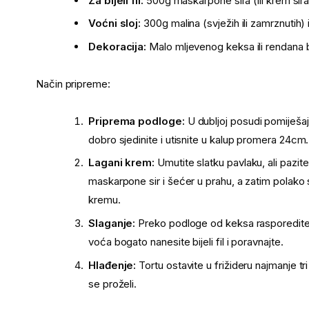
Za bijeli fil:
500g maskarpone sira (ili krem sir
Voćni sloj:
300g malina (svježih ili zamrznutih) 
Dekoracija:
Malo mljevenog keksa ili rendana b
Način pripreme:
Priprema podloge:
U dubljoj posudi pomiješaj
dobro sjedinite i utisnite u kalup promera 24cm. 
Lagani krem:
Umutite slatku pavlaku, ali pazit
maskarpone sir i šećer u prahu, a zatim polako
kremu.
Slaganje:
Preko podloge od keksa rasporedite m
voća bogato nanesite bijeli fil i poravnajte.
Hlađenje:
Tortu ostavite u frižideru najmanje tri
se proželi.