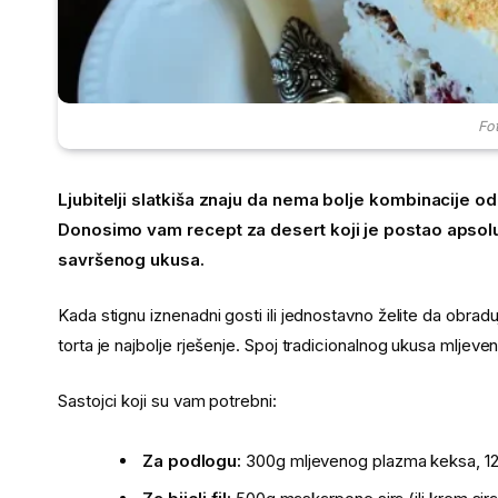
Fot
Ljubitelji slatkiša znaju da nema bolje kombinacije o
Donosimo vam recept za desert koji je postao apsolu
savršenog ukusa.
Kada stignu iznenadni gosti ili jednostavno želite da obr
torta je najbolje rješenje. Spoj tradicionalnog ukusa mljev
Sastojci koji su vam potrebni:
Za podlogu:
300g mljevenog plazma keksa, 12