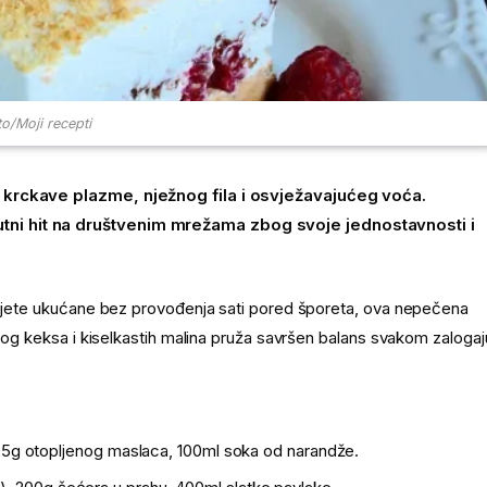
o/Moji recepti
d krckave plazme, nježnog fila i osvježavajućeg voća.
tni hit na društvenim mrežama zbog svoje jednostavnosti i
adujete ukućane bez provođenja sati pored šporeta, ova nepečena
enog keksa i kiselkastih malina pruža savršen balans svakom zalogaj
5g otopljenog maslaca, 100ml soka od narandže.