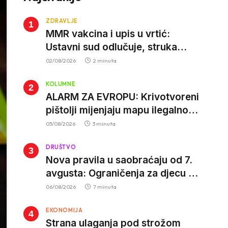
ZDRAVLJE
MMR vakcina i upis u vrtić:
Ustavni sud odlučuje, struka
poziva roditelje da vjeruju nauci
02/08/2026
2 minuta
KOLUMNE
ALARM ZA EVROPU: Krivotvoreni
pištolji mijenjaju mapu ilegalnog
tržišta, istrage ukazuju na
03/08/2026
3 minuta
proizvodnju van EU
DRUŠTVO
Nova pravila u saobraćaju od 7.
avgusta: Ograničenja za djecu na
trotinetima i mlade vozače, veće
06/08/2026
7 minuta
kazne za nepropisan prevoz
EKONOMIJA
djece
Strana ulaganja pod strožom