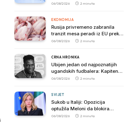
Svjetskog prvenstva nakon
06/08/2026
2 minuta
pobjede nad Slovačkom
EKONOMIJA
Rusija privremeno zabranila
tranzit mesa peradi iz EU preko
svoje teritorije
06/08/2026
2 minuta
CRNA HRONIKA
Ubijen jedan od najpoznatijih
ugandskih fudbalera: Kapiten
SC Ville preminuo nakon
06/08/2026
2 minuta
brutalnog napada
SVIJET
Sukob u Italiji: Opozicija
optužila Meloni da blokira
istragu povezanu sa mafijom
06/08/2026
2 minuta
i