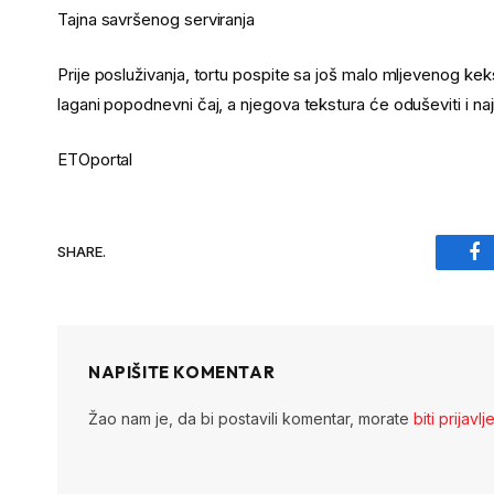
Tajna savršenog serviranja
Prije posluživanja, tortu pospite sa još malo mljevenog keksa
lagani popodnevni čaj, a njegova tekstura će oduševiti i naji
ETOportal
SHARE.
Fa
NAPIŠITE KOMENTAR
Žao nam je, da bi postavili komentar, morate
biti prijavlj