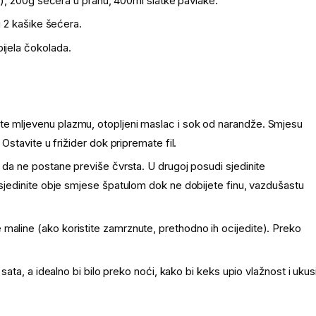
a), 200g šećera u prahu, 400ml slatke pavlake.
i 2 kašike šećera.
ijela čokolada.
te mljevenu plazmu, otopljeni maslac i sok od narandže. Smjesu
Ostavite u frižider dok pripremate fil.
e da ne postane previše čvrsta. U drugoj posudi sjedinite
 sjedinite obje smjese špatulom dok ne dobijete finu, vazdušastu
aline (ako koristite zamrznute, prethodno ih ocijedite). Preko
 sata, a idealno bi bilo preko noći, kako bi keks upio vlažnost i ukus