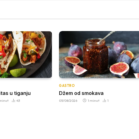
GASTRO
jitas u tiganju
Džem od smokava
 minut
43
05/08/2026
1 minut
1