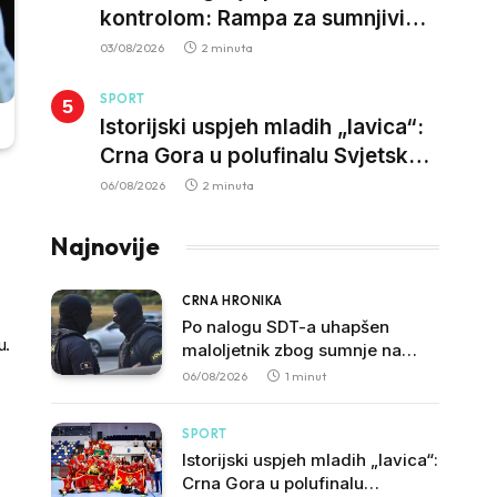
kontrolom: Rampa za sumnjivi
kapital
03/08/2026
2 minuta
SPORT
Istorijski uspjeh mladih „lavica“:
Crna Gora u polufinalu Svjetskog
prvenstva nakon pobjede nad
06/08/2026
2 minuta
Slovačkom
Najnovije
CRNA HRONIKA
Po nalogu SDT-a uhapšen
u.
maloljetnik zbog sumnje na
vrbovanje i obučavanje za
06/08/2026
1 minut
izvršenje terorističkih djela
SPORT
Istorijski uspjeh mladih „lavica“:
Crna Gora u polufinalu