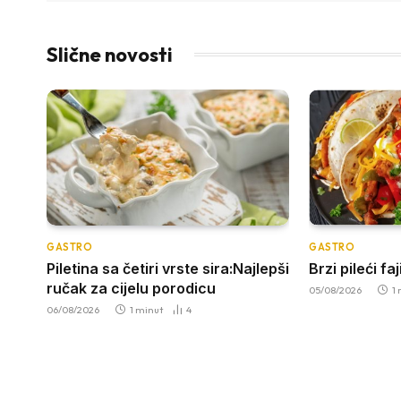
Slične novosti
GASTRO
GASTRO
Piletina sa četiri vrste sira:Najlepši
Brzi pileći fa
ručak za cijelu porodicu
05/08/2026
1
06/08/2026
1 minut
4