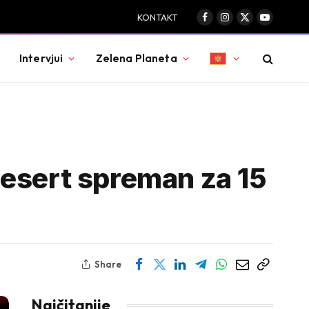
KONTAKT
Facebook
Instagram
X
YouTube
(Twitter)
Intervjui
Zelena Planeta
desert spreman za 15
Share
Najčitanije