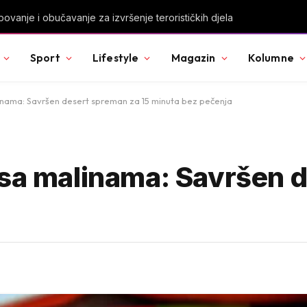
u Svjetskog prvenstva nakon pobjede nad Slovačkom
Sport
Lifestyle
Magazin
Kolumne
inama: Savršen desert spreman za 15 minuta bez pečenja
 sa malinama: Savršen 