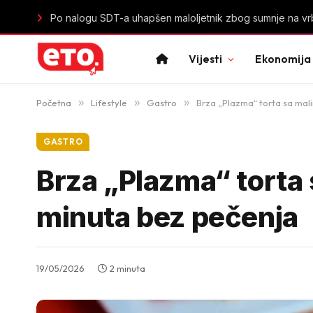
Istorijski uspjeh mladih „lavica“: Crna Gora u polufinal
Vijesti
Ekonomija
Početna
»
Lifestyle
»
Gastro
»
Brza „Plazma“ torta sa mal
GASTRO
Brza „Plazma“ torta
minuta bez pečenja
19/05/2026
2 minuta