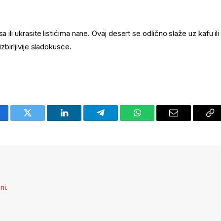
 ili ukrasite listićima nane. Ovaj desert se odlično slaže uz kafu ili
zbirljivije sladokusce.
cebook
Twitter
LinkedIn
Telegram
WhatsApp
Email
Co
Li
eni
.