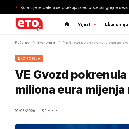
Kako sačuvati šminku tokom velikih vrućina: Savjeti za pos
Vijesti
Ekonomija
Početna
»
Ekonomija
»
VE Gvozd pokrenula novu energetsku er
EKONOMIJA
VE Gvozd pokrenula 
miliona eura mijenja
10/05/2026
1 minut