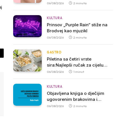
postojan izgled ljeti
06/08/2026
2 minuta
j
KULTURA
Prinsov „Purple Rain“ stiže na
Brodvej kao mjuzikl
06/08/2026
2 minuta
GASTRO
py
Piletina sa četiri vrste
sira:Najlepši ručak za cijelu
nk
porodicu
06/08/2026
1 minut
KULTURA
Objavljena knjiga o dječijim
ugovorenim brakovima i
položaju Romkinja u Crnoj Gori
06/08/2026
2 minuta