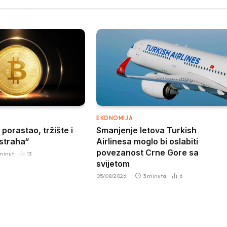
EKONOMIJA
 porastao, tržište i
Smanjenje letova Turkish
„straha“
Airlinesa moglo bi oslabiti
povezanost Crne Gore sa
 minut
13
svijetom
05/08/2026
3 minuta
6