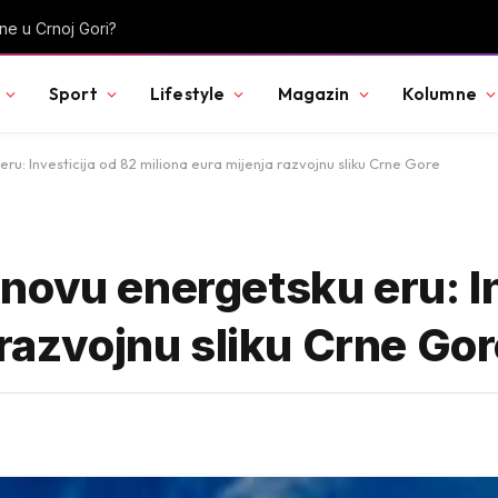
tojan izgled ljeti
Sport
Lifestyle
Magazin
Kolumne
u: Investicija od 82 miliona eura mijenja razvojnu sliku Crne Gore
novu energetsku eru: In
 razvojnu sliku Crne Go