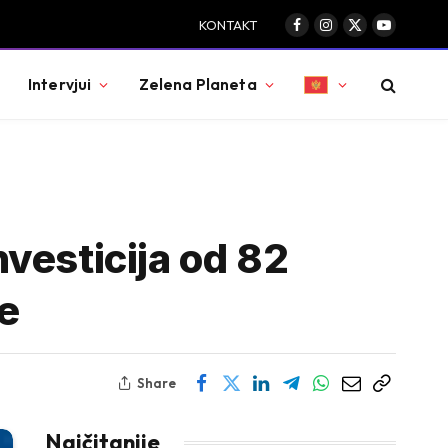
KONTAKT
Facebook
Instagram
X
YouTube
(Twitter)
Intervjui
Zelena Planeta
vesticija od 82
re
Share
Najčitanije