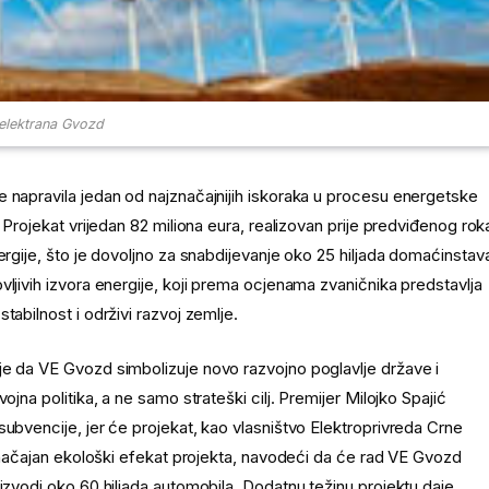
relektrana Gvozd
e napravila jedan od najznačajnijih iskoraka u procesu energetske
 Projekat vrijedan 82 miliona eura, realizovan prije predviđenog rok
ergije, što je dovoljno za snabdijevanje oko 25 hiljada domaćinstav
ljivih izvora energije, koji prema ocjenama zvaničnika predstavlja
tabilnost i održivi razvoj zemlje.
je da VE Gvozd simbolizuje novo razvojno poglavlje države i
jna politika, a ne samo strateški cilj. Premijer Milojko Spajić
subvencije, jer će projekat, kao vlasništvo Elektroprivreda Crne
i značajan ekološki efekat projekta, navodeći da će rad VE Gvozd
izvodi oko 60 hiljada automobila. Dodatnu težinu projektu daje