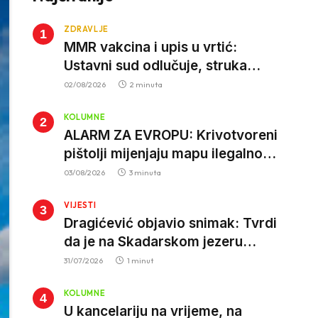
ZDRAVLJE
MMR vakcina i upis u vrtić:
Ustavni sud odlučuje, struka
poziva roditelje da vjeruju nauci
02/08/2026
2 minuta
KOLUMNE
ALARM ZA EVROPU: Krivotvoreni
pištolji mijenjaju mapu ilegalnog
tržišta, istrage ukazuju na
03/08/2026
3 minuta
proizvodnju van EU
VIJESTI
Dragićević objavio snimak: Tvrdi
da je na Skadarskom jezeru
ponovo aktivan krivolov strujom
31/07/2026
1 minut
KOLUMNE
U kancelariju na vrijeme, na