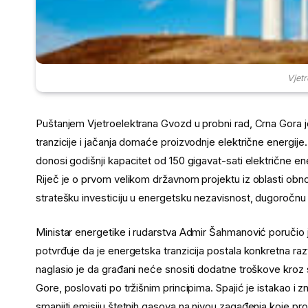
Vjet
Puštanjem Vjetroelektrana Gvozd u probni rad, Crna Gora j
tranzicije i jačanja domaće proizvodnje električne energije.
donosi godišnji kapacitet od 150 gigavat-sati električne en
Riječ je o prvom velikom državnom projektu iz oblasti obnov
stratešku investiciju u energetsku nezavisnost, dugoročnu s
Ministar energetike i rudarstva Admir Šahmanović poručio 
potvrđuje da je energetska tranzicija postala konkretna razvo
naglasio je da građani neće snositi dodatne troškove kroz 
Gore, poslovati po tržišnim principima. Spajić je istakao 
smanjiti emisiju štetnih gasova na nivou zagađenja koje pro