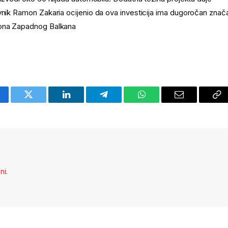
vnik Ramon Zakaria ocijenio da ova investicija ima dugoročan znača
giona Zapadnog Balkana
cebook
Twitter
LinkedIn
Telegram
WhatsApp
Email
Co
Li
eni
.