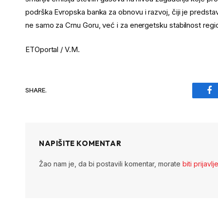
podrška Evropska banka za obnovu i razvoj, čiji je predsta
ne samo za Crnu Goru, već i za energetsku stabilnost re
ETOportal / V.M.
SHARE.
Fa
NAPIŠITE KOMENTAR
Žao nam je, da bi postavili komentar, morate
biti prijavlj