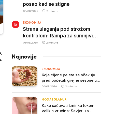
posao kad se stigne
05/08/2026
2 minuta
EKONOMIJA
Strana ulaganja pod strožom
kontrolom: Rampa za sumnjivi
kapital
03/08/2026
2 minuta
a,
Najnovije
a.
EKONOMIJA
Koje cijene peleta se očekuju
pred početak grejne sezone u
Crnoj Gori?
06/08/2026
2 minuta
MODA I GLAMUR
Kako sačuvati šminku tokom
velikih vrućina: Savjeti za