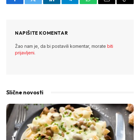
Facebook
Twitter
LinkedIn
Telegram
WhatsApp
Email
Copy
Link
NAPIŠITE KOMENTAR
Žao nam je, da bi postavili komentar, morate
biti
prijavljeni
.
Slične novosti