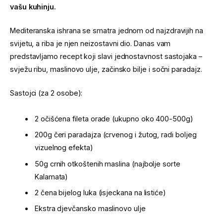
vašu kuhinju.
Mediteranska ishrana se smatra jednom od najzdravijih na
svijetu, a riba je njen neizostavni dio. Danas vam
predstavljamo recept koji slavi jednostavnost sastojaka –
svježu ribu, maslinovo ulje, začinsko bilje i sočni paradajz.
Sastojci (za 2 osobe):
2 očišćena fileta orade (ukupno oko 400-500g)
200g čeri paradajza (crvenog i žutog, radi boljeg
vizuelnog efekta)
50g crnih otkoštenih maslina (najbolje sorte
Kalamata)
2 čena bijelog luka (isjeckana na listiće)
Ekstra djevčansko maslinovo ulje