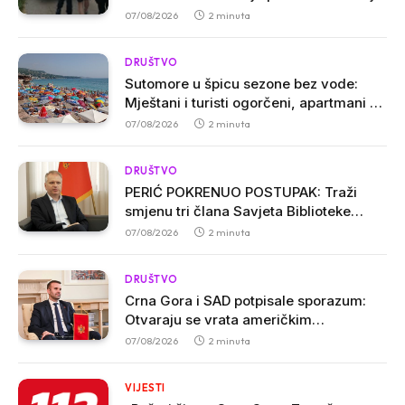
osumnjičenih u Ulcinju
07/08/2026
2 minuta
DRUŠTVO
Sutomore u špicu sezone bez vode:
Mještani i turisti ogorčeni, apartmani se
prazne zbog višesatnih restrikcija
07/08/2026
2 minuta
DRUŠTVO
PERIĆ POKRENUO POSTUPAK: Traži
smjenu tri člana Savjeta Biblioteke
„Radosav Ljumović“ zbog inicijative o
07/08/2026
2 minuta
promjeni imena
DRUŠTVO
Crna Gora i SAD potpisale sporazum:
Otvaraju se vrata američkim
investicijama i tehnologijama
07/08/2026
2 minuta
VIJESTI