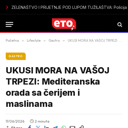
Sutomore u špicu sezone bez vode: Mještani i turisti ogorčeni
Početna
»
Lifestyle
»
Gastro
»
UKUSI MORA NA VAŠOJ TRPEZI: Mediteranska orada sa čerijem i maslinama
GASTRO
UKUSI MORA NA VAŠOJ
TRPEZI: Mediteranska
orada sa čerijem i
maslinama
11/06/2026
2 minuta
Share