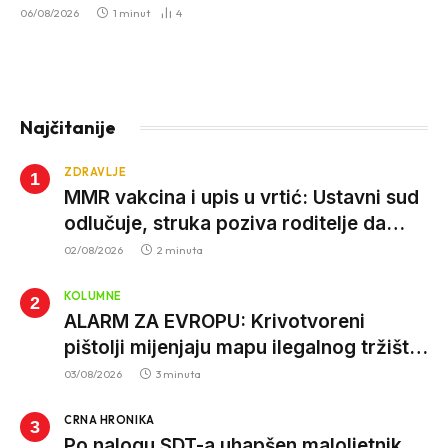
06/08/2026
1 minut
4
Najčitanije
ZDRAVLJE
MMR vakcina i upis u vrtić: Ustavni sud
odlučuje, struka poziva roditelje da
vjeruju nauci
02/08/2026
2 minuta
KOLUMNE
ALARM ZA EVROPU: Krivotvoreni
pištolji mijenjaju mapu ilegalnog tržišta,
istrage ukazuju na proizvodnju van EU
03/08/2026
3 minuta
CRNA HRONIKA
Po nalogu SDT-a uhapšen maloljetnik