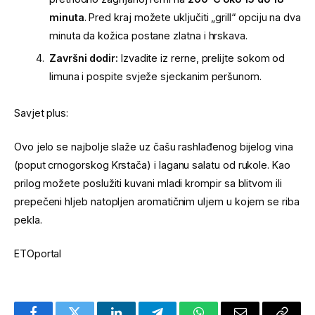
minuta
. Pred kraj možete uključiti „grill“ opciju na dva
minuta da kožica postane zlatna i hrskava.
Završni dodir:
Izvadite iz rerne, prelijte sokom od
limuna i pospite svježe sjeckanim peršunom.
Savjet plus:
Ovo jelo se najbolje slaže uz čašu rashlađenog bijelog vina
(poput crnogorskog Krstača) i laganu salatu od rukole. Kao
prilog možete poslužiti kuvani mladi krompir sa blitvom ili
prepečeni hljeb natopljen aromatičnim uljem u kojem se riba
pekla.
ETOportal