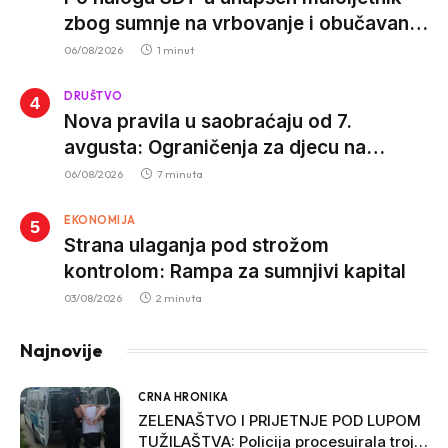
zbog sumnje na vrbovanje i obučavanje
za izvršenje terorističkih djela
06/08/2026
1 minut
DRUŠTVO
Nova pravila u saobraćaju od 7.
avgusta: Ograničenja za djecu na
trotinetima i mlade vozače, veće kazne
06/08/2026
7 minuta
za nepropisan prevoz djece
EKONOMIJA
Strana ulaganja pod strožom
kontrolom: Rampa za sumnjivi kapital
03/08/2026
2 minuta
Najnovije
CRNA HRONIKA
ZELENAŠTVO I PRIJETNJE POD LUPOM
TUŽILAŠTVA: Policija procesuirala troje