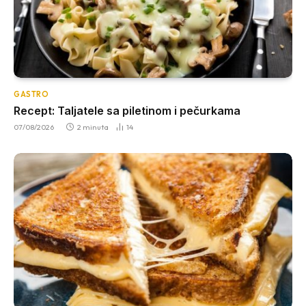
GASTRO
Recept: Taljatele sa piletinom i pečurkama
07/08/2026
2 minuta
14