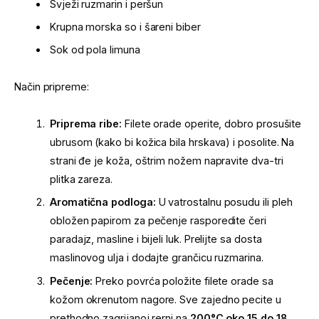
Svježi ruzmarin i peršun
Krupna morska so i šareni biber
Sok od pola limuna
Način pripreme:
Priprema ribe:
Filete orade operite, dobro prosušite
ubrusom (kako bi kožica bila hrskava) i posolite. Na
strani đe je koža, oštrim nožem napravite dva-tri
plitka zareza.
Aromatična podloga:
U vatrostalnu posudu ili pleh
obložen papirom za pečenje rasporedite čeri
paradajz, masline i bijeli luk. Prelijte sa dosta
maslinovog ulja i dodajte grančicu ruzmarina.
Pečenje:
Preko povrća položite filete orade sa
kožom okrenutom nagore. Sve zajedno pecite u
prethodno zagrijanoj rerni na
200°C oko 15 do 18