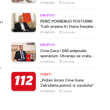
ogorčeni, apartmani se prazne
07/08/2026
2 minuta
zbog višesatnih restrikcija
DRUŠTVO
PERIĆ POKRENUO POSTUPAK:
 i
Traži smjenu tri člana Savjeta
Biblioteke „Radosav Ljumović“
07/08/2026
2 minuta
zbog inicijative o promjeni
imena
DRUŠTVO
Crna Gora i SAD potpisale
sporazum: Otvaraju se vrata
američkim investicijama i
07/08/2026
2 minuta
tehnologijama
,
VIJESTI
„Požari širom Crne Gore:
Zatražena pomoć iz vazduha“
07/08/2026
1 minut