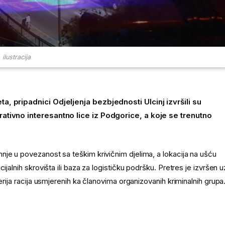
ilustracija
ta, pripadnici Odjeljenja bezbjednosti Ulcinj izvršili su
erativno interesantno lice iz Podgorice, a koje se trenutno
nje u povezanost sa teškim krivičnim djelima, a lokacija na ušću
jalnih skrovišta ili baza za logističku podršku. Pretres je izvršen u
erija racija usmjerenih ka članovima organizovanih kriminalnih grupa