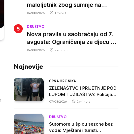
maloljetnik zbog sumnje na
vrbovanje i obučavanje za
06/08/2026
1 minut
izvršenje terorističkih djela
DRUŠTVO
Nova pravila u saobraćaju od 7.
avgusta: Ograničenja za djecu na
trotinetima i mlade vozače, veće
06/08/2026
7 minuta
kazne za nepropisan prevoz
djece
Najnovije
CRNA HRONIKA
ZELENAŠTVO I PRIJETNJE POD
LUPOM TUŽILAŠTVA: Policija
z
procesuirala troje osumnjičenih
07/08/2026
2 minuta
u Ulcinju
.
DRUŠTVO
Sutomore u špicu sezone bez
vode: Mještani i turisti