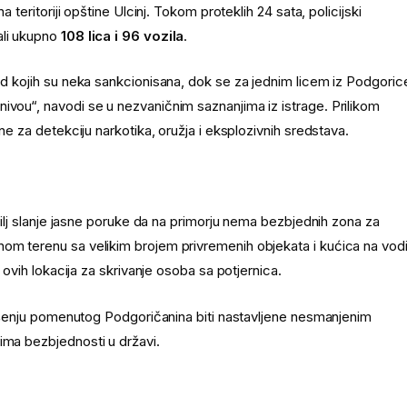
a teritoriji opštine Ulcinj. Tokom proteklih 24 sata, policijski
ali ukupno
108 lica i 96 vozila
.
od kojih su neka sankcionisana, dok se za jednim licem iz Podgorice
ivou“, navodi se u nezvaničnim saznanjima iz istrage. Prilikom
ene za detekciju narkotika, oružja i eksplozivnih sredstava.
 cilj slanje jasne poruke da na primorju nema bezbjednih zona za
nom terenu sa velikim brojem privremenih objekata i kućica na vodi
e ovih lokacija za skrivanje osoba sa potjernica.
hapšenju pomenutog Podgoričanina biti nastavljene nesmanjenim
ima bezbjednosti u državi.