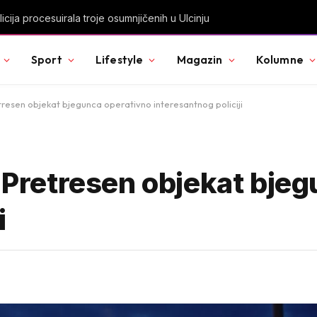
rčeni, apartmani se prazne zbog višesatnih restrikcija
Sport
Lifestyle
Magazin
Kolumne
etresen objekat bjegunca operativno interesantnog policiji
: Pretresen objekat bje
i