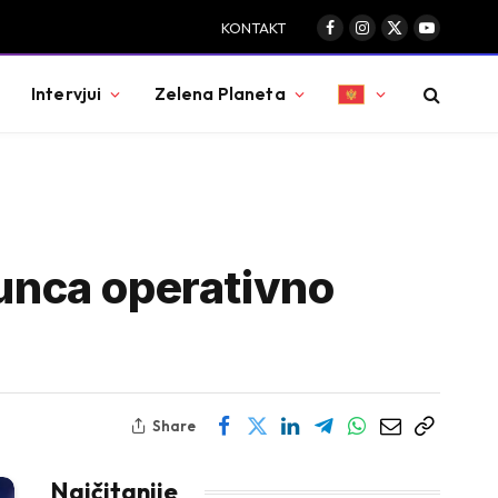
KONTAKT
Facebook
Instagram
X
YouTube
(Twitter)
Intervjui
Zelena Planeta
gunca operativno
Share
Najčitanije