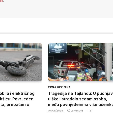
eni
.
CRNA HRONIKA
bila i električnog
Tragedija na Tajlandu: U pucnjav
ikšiću: Povrijeđen
u školi stradalo sedam osoba,
eta, prebačen u
među povrijeđenima više učenik
07/08/2026
2 minuta
8