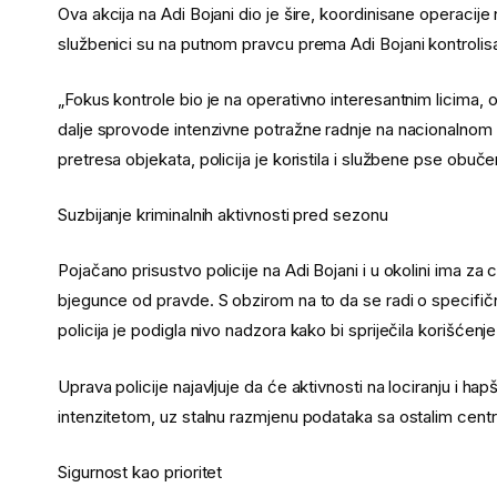
Ova akcija na Adi Bojani dio je šire, koordinisane operacije n
službenici su na putnom pravcu prema Adi Bojani kontrolis
„Fokus kontrole bio je na operativno interesantnim licima, 
dalje sprovode intenzivne potražne radnje na nacionalnom n
pretresa objekata, policija je koristila i službene pse obuč
Suzbijanje kriminalnih aktivnosti pred sezonu
Pojačano prisustvo policije na Adi Bojani i u okolini ima za
bjegunce od pravde. S obzirom na to da se radi o specifič
policija je podigla nivo nadzora kako bi spriječila korišćenj
Uprava policije najavljuje da će aktivnosti na lociranju i 
intenzitetom, uz stalnu razmjenu podataka sa ostalim centr
Sigurnost kao prioritet