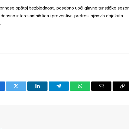
doprinose opštoj bezbjednosti, posebno uoči glavne turističke sezo
dnosno interesantnih lica i preventivni pretresi njihovih objekata
.
cebook
Twitter
LinkedIn
Telegram
WhatsApp
Email
Co
Li