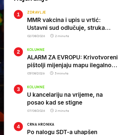
ZDRAVLJE
MMR vakcina i upis u vrtić:
Ustavni sud odlučuje, struka
poziva roditelje da vjeruju nauci
02/08/2026
2 minuta
KOLUMNE
ALARM ZA EVROPU: Krivotvoreni
pištolji mijenjaju mapu ilegalnog
tržišta, istrage ukazuju na
03/08/2026
3 minuta
proizvodnju van EU
KOLUMNE
U kancelariju na vrijeme, na
posao kad se stigne
07/08/2026
2 minuta
CRNA HRONIKA
Po nalogu SDT-a uhapšen