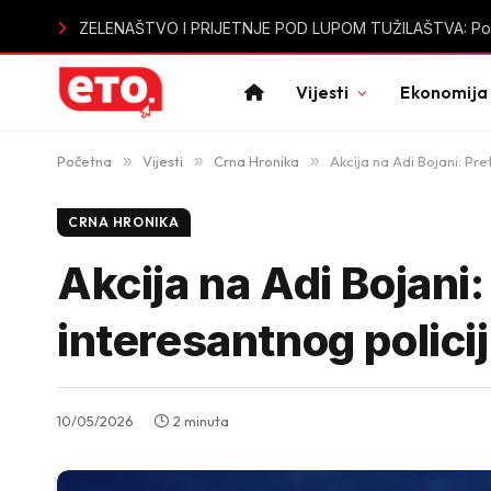
Sutomore u špicu sezone bez vode: Mještani i turisti ogo
Vijesti
Ekonomija
Početna
»
Vijesti
»
Crna Hronika
»
Akcija na Adi Bojani: Pr
CRNA HRONIKA
Akcija na Adi Bojani
interesantnog policij
10/05/2026
2 minuta