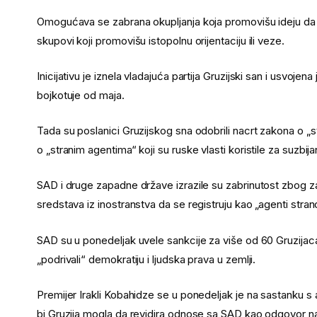
Omogućava se zabrana okupljanja koja promovišu ideju da s
skupovi koji promovišu istopolnu orijentaciju ili veze.
Inicijativu je iznela vladajuća partija Gruzijski san i usvojen
bojkotuje od maja.
Tada su poslanici Gruzijskog sna odobrili nacrt zakona o „
o „stranim agentima“ koji su ruske vlasti koristile za suzbija
SAD i druge zapadne države izrazile su zabrinutost zbog za
sredstava iz inostranstva da se registruju kao „agenti strano
SAD su u ponedeljak uvele sankcije za više od 60 Gruzijaca
„podrivali“ demokratiju i ljudska prava u zemlji.
Premijer Irakli Kobahidze se u ponedeljak je na sastank
bi Gruzija mogla da revidira odnose sa SAD kao odgovor n