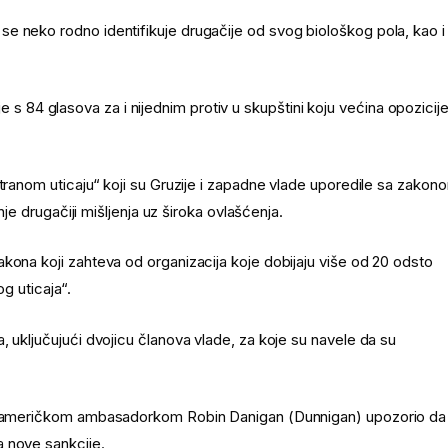
e neko rodno identifikuje drugačije od svog biološkog pola, kao i
a je s 84 glasova za i nijednim protiv u skupštini koju većina opozicij
stranom uticaju“ koji su Gruzije i zapadne vlade uporedile sa zakon
nje drugačiji mišljenja uz široka ovlašćenja.
kona koji zahteva od organizacija koje dobijaju više od 20 odsto
g uticaja“.
, uključujući dvojicu članova vlade, za koje su navele da su
u s američkom ambasadorkom Robin Danigan (Dunnigan) upozorio da
a nove sankcije.