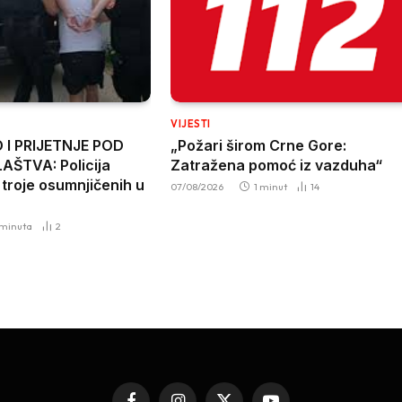
VIJESTI
I PRIJETNJE POD
„Požari širom Crne Gore:
AŠTVA: Policija
Zatražena pomoć iz vazduha“
 troje osumnjičenih u
07/08/2026
1 minut
14
 minuta
2