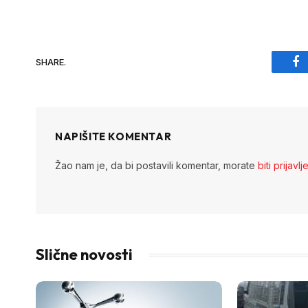
SHARE.
Fa
NAPIŠITE KOMENTAR
Žao nam je, da bi postavili komentar, morate
biti prijavlj
Slične novosti