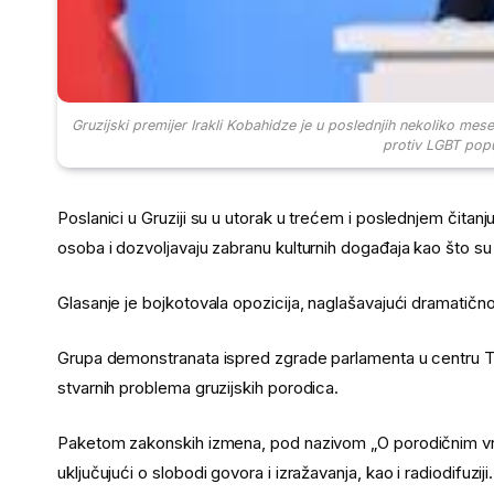
Gruzijski premijer Irakli Kobahidze je u poslednjih nekoliko mes
protiv LGBT popu
Poslanici u Gruziji su u utorak u trećem i poslednjem čitanj
osoba i dozvoljavaju zabranu kulturnih događaja kao što s
Glasanje je bojkotovala opozicija, naglašavajući dramatično
Grupa demonstranata ispred zgrade parlamenta u centru Tbil
stvarnih problema gruzijskih porodica.
Paketom zakonskih izmena, pod nazivom „O porodičnim vredn
uključujući o slobodi govora i izražavanja, kao i radiodifuziji.