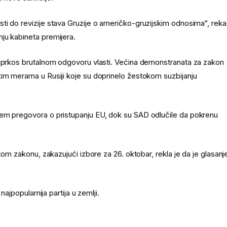
ti do revizije stava Gruzije o američko-gruzijskim odnosima“, rek
ju kabineta premijera.
 uprkos brutalnom odgovoru vlasti. Većina demonstranata za zakon
kim merama u Rusiji koje su doprinelo žestokom suzbijanju
jem pregovora o pristupanju EU, dok su SAD odlučile da pokrenu
tom zakonu, zakazujući izbore za 26. oktobar, rekla je da je glasanj
najpopularnija partija u zemlji.