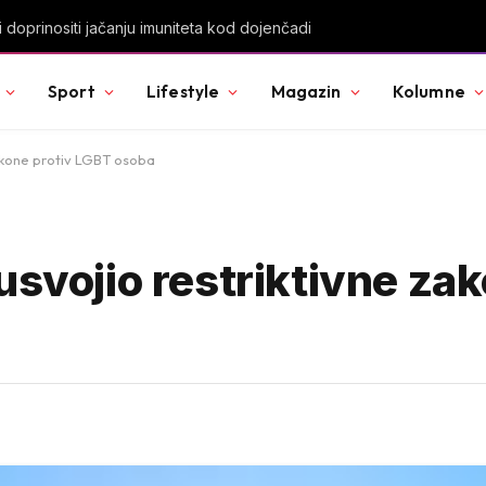
vanja građana u Crnoj Gori
Sport
Lifestyle
Magazin
Kolumne
zakone protiv LGBT osoba
usvojio restriktivne za