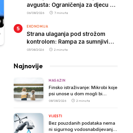
avgusta: Ograničenja za djecu na
trotinetima i mlade vozače, veće
06/08/2026
7 minuta
kazne za nepropisan prevoz
EKONOMIJA
djece
Strana ulaganja pod strožom
a
kontrolom: Rampa za sumnjivi
kapital
03/08/2026
2 minuta
Najnovije
MAGAZIN
Finsko istraživanje: Mikrobi koje
psi unose u dom mogli bi
doprinositi jačanju imuniteta
08/08/2026
2 minuta
kod dojenčadi
VIJESTI
Bez pouzdanih podataka nema
ni sigurnog vodosnabdijevanja