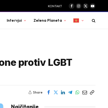
KONTAKT
Facebook
Instagram
X
YouTube
(Twitter)
Intervjui
Zelena Planeta
kone protiv LGBT
Share
Najčitanije