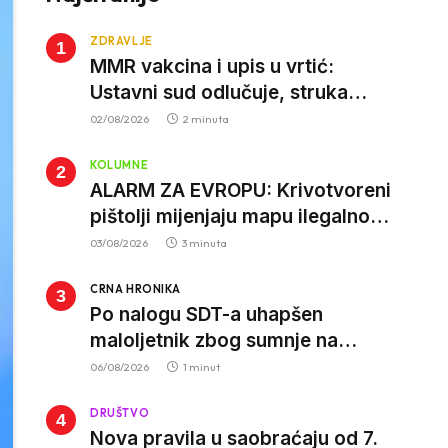
ZDRAVLJE
MMR vakcina i upis u vrtić:
Ustavni sud odlučuje, struka
poziva roditelje da vjeruju nauci
02/08/2026
2 minuta
KOLUMNE
ALARM ZA EVROPU: Krivotvoreni
pištolji mijenjaju mapu ilegalnog
tržišta, istrage ukazuju na
03/08/2026
3 minuta
proizvodnju van EU
CRNA HRONIKA
Po nalogu SDT-a uhapšen
maloljetnik zbog sumnje na
vrbovanje i obučavanje za
06/08/2026
1 minut
izvršenje terorističkih djela
DRUŠTVO
Nova pravila u saobraćaju od 7.