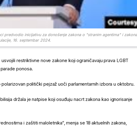
eci predvodio inicijativu za donošenje zakona o "stranim agentima" i zakon
lacije, 16. septembar 2024.
u usvojili restriktivne nove zakone koji ograničavaju prava LGBT
u parade ponosa.
 polarizovan politički pejzaž uoči parlamentarnih izbora u oktobru.
isija držala je natpise koji osuđuju nacrt zakona kao ignorisanje
ostima i zaštiti maloletnika“, menja se 18 aktuelnih zakona,