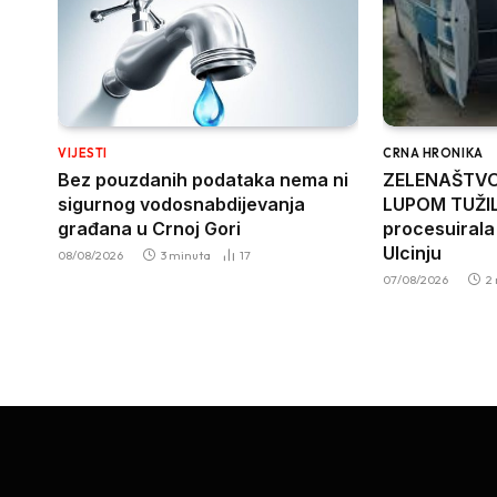
VIJESTI
CRNA HRONIKA
Bez pouzdanih podataka nema ni
ZELENAŠTVO 
sigurnog vodosnabdijevanja
LUPOM TUŽIL
građana u Crnoj Gori
procesuirala
Ulcinju
08/08/2026
3 minuta
17
07/08/2026
2