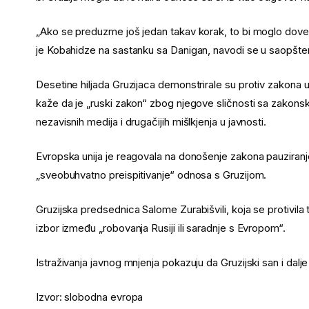
„Ako se preduzme još jedan takav korak, to bi moglo doves
je Kobahidze na sastanku sa Danigan, navodi se u saopšten
Desetine hiljada Gruzijaca demonstrirale su protiv zakona
kaže da je „ruski zakon“ zbog njegove sličnosti sa zakons
nezavisnih medija i drugačijih mišlkjenja u javnosti.
Evropska unija je reagovala na donošenje zakona pauziran
„sveobuhvatno preispitivanje“ odnosa s Gruzijom.
Gruzijska predsednica Salome Zurabišvili, koja se protivila 
izbor između „robovanja Rusiji ili saradnje s Evropom“.
Istraživanja javnog mnjenja pokazuju da Gruzijski san i dalje 
Izvor: slobodna evropa