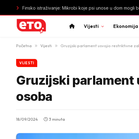
Bez pouzdanih podataka nema ni sigurnog vodosnabdije
Vijesti
Ekonomija
Početna
»
Vijesti
»
Gruzijski parlament usvojio restriktivne 
VIJESTI
Gruzijski parlament 
osoba
18/09/2024
3 minuta