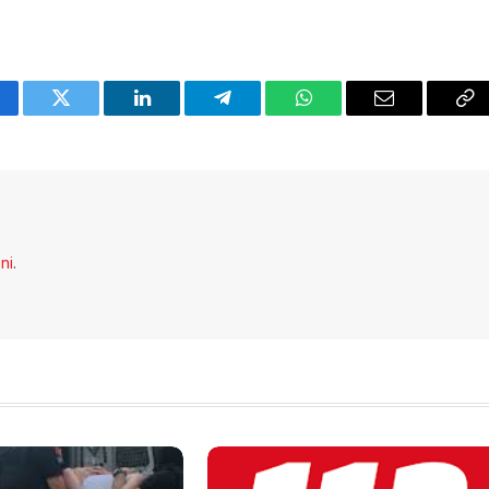
cebook
Twitter
LinkedIn
Telegram
WhatsApp
Email
Co
Li
eni
.