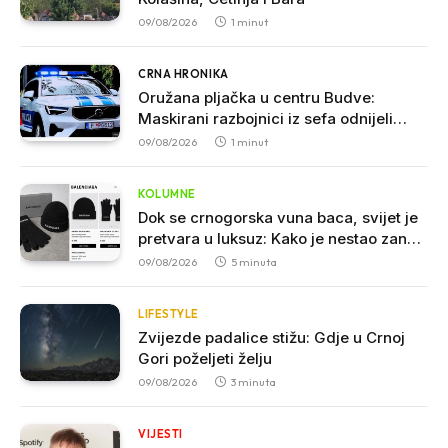
09/08/2026
1 minut
CRNA HRONIKA
Oružana pljačka u centru Budve:
Maskirani razbojnici iz sefa odnijeli
veliku sumu novca
09/08/2026
1 minut
KOLUMNE
Dok se crnogorska vuna baca, svijet je
pretvara u luksuz: Kako je nestao zanat
koji je nekada hranio sjever
09/08/2026
5 minuta
LIFESTYLE
Zvijezde padalice stižu: Gdje u Crnoj
Gori poželjeti želju
09/08/2026
3 minuta
VIJESTI