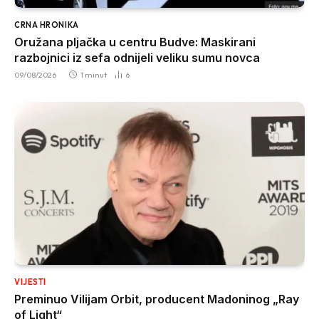
CRNA HRONIKA
Oružana pljačka u centru Budve: Maskirani
razbojnici iz sefa odnijeli veliku sumu novca
09/08/2026
1 minut
6
VIJESTI
Preminuo Vilijam Orbit, producent Madoninog „Ray
of Light“