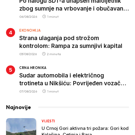
Po nalogu SDT-a uhapšen maloljetnik
zbog sumnje na vrbovanje i obučavanje
za izvršenje terorističkih djela
06/08/2026
1 minut
EKONOMIJA
Strana ulaganja pod strožom
kontrolom: Rampa za sumnjivi kapital
03/08/2026
2 minuta
CRNA HRONIKA
Sudar automobila i električnog
trotineta u Nikšiću: Povrijeđen vozač
trotineta, prebačen u bolnicu
07/08/2026
1 minut
Najnovije
VIJESTI
U Crnoj Gori aktivna tri požara: Gori kod
Kolašina, Cetinja i Bara