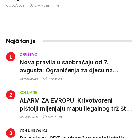
09/08/2026
2 minuta
4
Najčitanije
DRUŠTVO
Nova pravila u saobraćaju od 7.
avgusta: Ograničenja za djecu na
trotinetima i mlade vozače, veće kazne
06/08/2026
7 minuta
za nepropisan prevoz djece
KOLUMNE
ALARM ZA EVROPU: Krivotvoreni
pištolji mijenjaju mapu ilegalnog tržišta,
istrage ukazuju na proizvodnju van EU
03/08/2026
3 minuta
CRNA HRONIKA