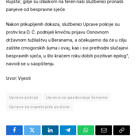
Rujišta’, gdje su izlaskom na teren naši službenici pronašli
panjeve od bespravne sječe.
Nakon prikupljenih dokaza, službenici Uprave policije su
protiv lica D. Ć. podnijeli krivičnu prijavu Osnovnom
državnom tužilaštvu u Beranama, a očekujemo da će u cilju
zaštite crnogorskih šuma i ovaj, kao i svi prethodni slučajevi
bespravnih sječa, u što kraćem roku dobiti pozitivan epilog“,
navodi se u saopštenju.
Izvor: Vijesti
Uprava policije
Uprava za gazdovanje šumama
Uprava za inspekcijske poslove
Facebook
Twitter
LinkedIn
Telegram
WhatsApp
Email
Copy