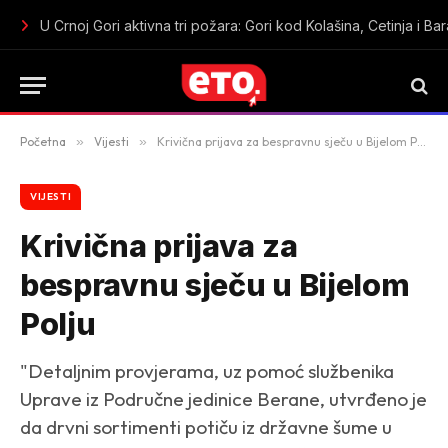
Oružana pljačka u centru Budve: Maskirani razbojnici iz sefa 
Početna
»
Vijesti
»
Krivična prijava za bespravnu sječu u Bijelom Polju
VIJESTI
Krivična prijava za
bespravnu sječu u Bijelom
Polju
"Detaljnim provjerama, uz pomoć službenika
Uprave iz Područne jedinice Berane, utvrđeno je
da drvni sortimenti potiču iz državne šume u