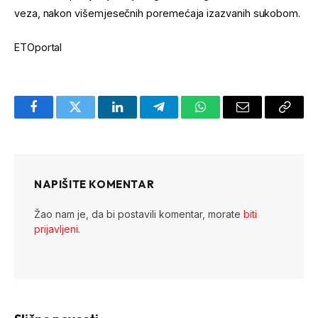
veza, nakon višemjesečnih poremećaja izazvanih sukobom.
ETOportal
Facebook
Twitter
LinkedIn
Telegram
WhatsApp
Email
Copy
Link
NAPIŠITE KOMENTAR
Žao nam je, da bi postavili komentar, morate
biti
prijavljeni
.