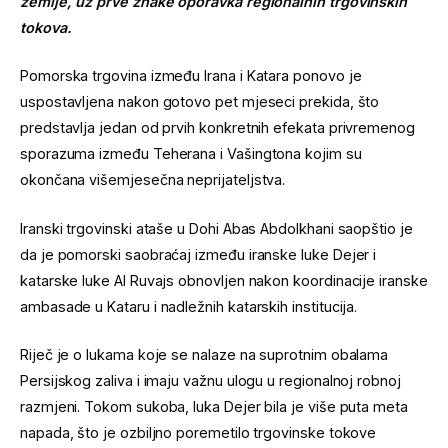
zemlje, uz prve znake oporavka regionalnih trgovinskih
tokova.
Pomorska trgovina između Irana i Katara ponovo je
uspostavljena nakon gotovo pet mjeseci prekida, što
predstavlja jedan od prvih konkretnih efekata privremenog
sporazuma između Teherana i Vašingtona kojim su
okončana višemjesečna neprijateljstva.
Iranski trgovinski ataše u Dohi Abas Abdolkhani saopštio je
da je pomorski saobraćaj između iranske luke Dejer i
katarske luke Al Ruvajs obnovljen nakon koordinacije iranske
ambasade u Kataru i nadležnih katarskih institucija.
Riječ je o lukama koje se nalaze na suprotnim obalama
Persijskog zaliva i imaju važnu ulogu u regionalnoj robnoj
razmjeni. Tokom sukoba, luka Dejer bila je više puta meta
napada, što je ozbiljno poremetilo trgovinske tokove