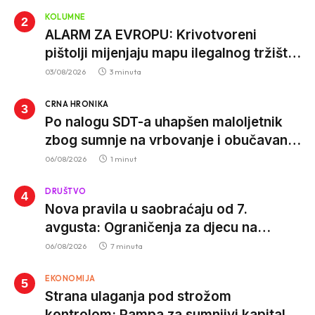
KOLUMNE
ALARM ZA EVROPU: Krivotvoreni
pištolji mijenjaju mapu ilegalnog tržišta,
istrage ukazuju na proizvodnju van EU
03/08/2026
3 minuta
CRNA HRONIKA
Po nalogu SDT-a uhapšen maloljetnik
zbog sumnje na vrbovanje i obučavanje
za izvršenje terorističkih djela
06/08/2026
1 minut
DRUŠTVO
Nova pravila u saobraćaju od 7.
avgusta: Ograničenja za djecu na
trotinetima i mlade vozače, veće kazne
06/08/2026
7 minuta
za nepropisan prevoz djece
EKONOMIJA
Strana ulaganja pod strožom
kontrolom: Rampa za sumnjivi kapital