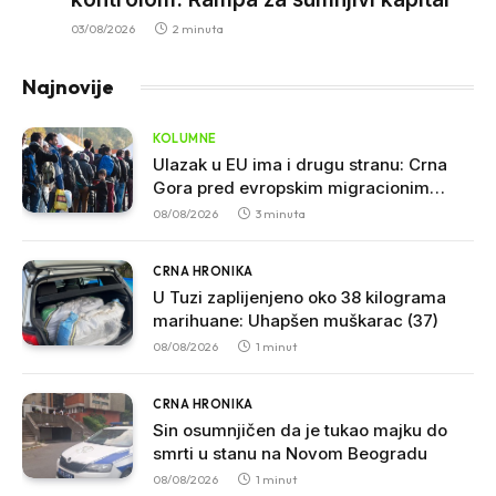
03/08/2026
2 minuta
Najnovije
KOLUMNE
Ulazak u EU ima i drugu stranu: Crna
Gora pred evropskim migracionim
pravilima
08/08/2026
3 minuta
CRNA HRONIKA
U Tuzi zaplijenjeno oko 38 kilograma
marihuane: Uhapšen muškarac (37)
08/08/2026
1 minut
CRNA HRONIKA
Sin osumnjičen da je tukao majku do
smrti u stanu na Novom Beogradu
08/08/2026
1 minut