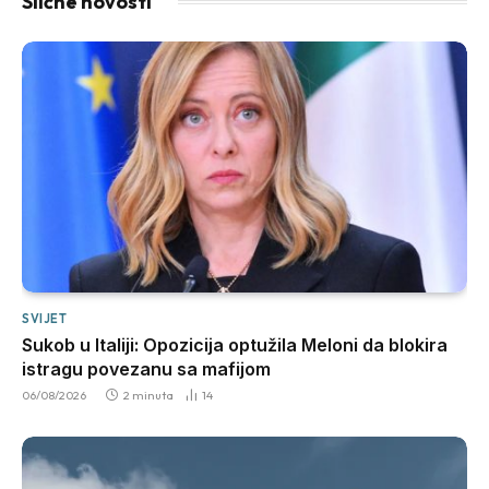
Slične novosti
SVIJET
Sukob u Italiji: Opozicija optužila Meloni da blokira
istragu povezanu sa mafijom
06/08/2026
2 minuta
14