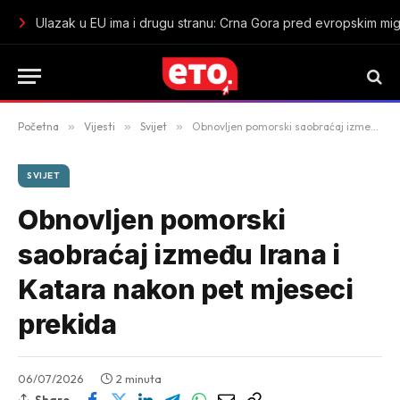
Ulazak u EU ima i drugu stranu: Crna Gora pred evropskim mig
Početna
»
Vijesti
»
Svijet
»
Obnovljen pomorski saobraćaj između Irana i Katara nakon pet mjeseci prekida
SVIJET
Obnovljen pomorski
saobraćaj između Irana i
Katara nakon pet mjeseci
prekida
06/07/2026
2 minuta
Share