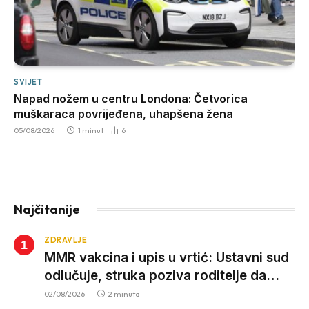
SVIJET
Napad nožem u centru Londona: Četvorica
muškaraca povrijeđena, uhapšena žena
05/08/2026
1 minut
6
Najčitanije
ZDRAVLJE
MMR vakcina i upis u vrtić: Ustavni sud
odlučuje, struka poziva roditelje da
vjeruju nauci
02/08/2026
2 minuta