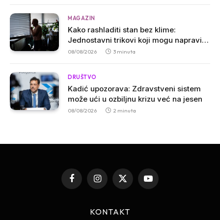
MAGAZIN
Kako rashladiti stan bez klime:
Jednostavni trikovi koji mogu napraviti
veliku razliku
08/08/2026
3 minuta
DRUŠTVO
Kadić upozorava: Zdravstveni sistem
može ući u ozbiljnu krizu već na jesen
08/08/2026
2 minuta
Facebook
Instagram
X
YouTube
(Twitter)
KONTAKT