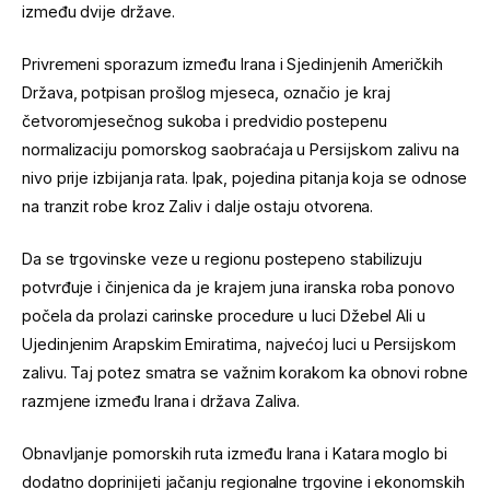
između dvije države.
Privremeni sporazum između Irana i Sjedinjenih Američkih
Država, potpisan prošlog mjeseca, označio je kraj
četvoromjesečnog sukoba i predvidio postepenu
normalizaciju pomorskog saobraćaja u Persijskom zalivu na
nivo prije izbijanja rata. Ipak, pojedina pitanja koja se odnose
na tranzit robe kroz Zaliv i dalje ostaju otvorena.
Da se trgovinske veze u regionu postepeno stabilizuju
potvrđuje i činjenica da je krajem juna iranska roba ponovo
počela da prolazi carinske procedure u luci Džebel Ali u
Ujedinjenim Arapskim Emiratima, najvećoj luci u Persijskom
zalivu. Taj potez smatra se važnim korakom ka obnovi robne
razmjene između Irana i država Zaliva.
Obnavljanje pomorskih ruta između Irana i Katara moglo bi
dodatno doprinijeti jačanju regionalne trgovine i ekonomskih