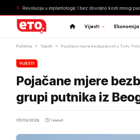
Novi Džejms Bond stiže do kraja godine: Ko će naslijediti
Vijesti
Ekonomija
Početna
»
Vijesti
»
Pojačane mjere bezbjednosti u Tivtu: Poli
VIJESTI
Pojačane mjere bezbj
grupi putnika iz Be
03/06/2026
1 minut