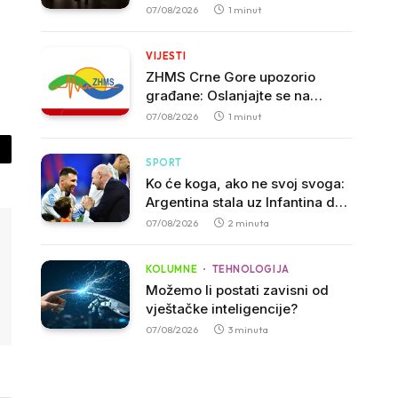
Danijela Krejga?
07/08/2026
1 minut
VIJESTI
ZHMS Crne Gore upozorio
građane: Oslanjajte se na
zvanične vremenske prognoze
07/08/2026
1 minut
py
SPORT
Ko će koga, ako ne svoj svoga:
nk
Argentina stala uz Infantina dok
se FIFA suočava sa kritikama
07/08/2026
2 minuta
KOLUMNE
TEHNOLOGIJA
Možemo li postati zavisni od
vještačke inteligencije?
07/08/2026
3 minuta