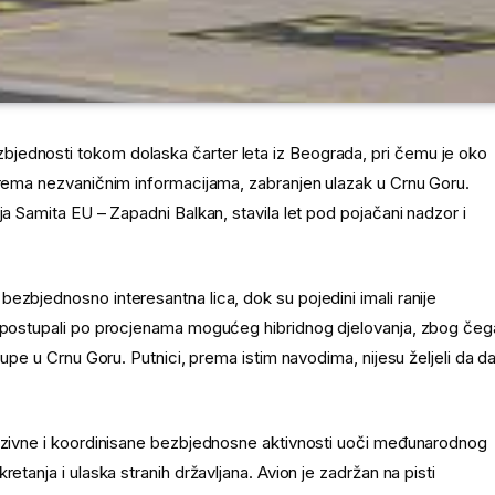
jednosti tokom dolaska čarter leta iz Beograda, pri čemu je oko
 prema nezvaničnim informacijama, zabranjen ulazak u Crnu Goru.
ja Samita EU – Zapadni Balkan, stavila let pod pojačani nadzor i
ezbjednosno interesantna lica, dok su pojedini imali ranije
su postupali po procjenama mogućeg hibridnog djelovanja, zbog čeg
rupe u Crnu Goru. Putnici, prema istim navodima, nijesu željeli da da
enzivne i koordinisane bezbjednosne aktivnosti uoči međunarodnog
etanja i ulaska stranih državljana. Avion je zadržan na pisti