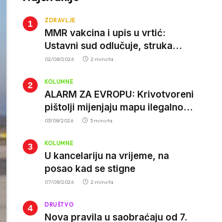
ZDRAVLJE
MMR vakcina i upis u vrtić:
Ustavni sud odlučuje, struka
poziva roditelje da vjeruju nauci
02/08/2026
2 minuta
KOLUMNE
ALARM ZA EVROPU: Krivotvoreni
pištolji mijenjaju mapu ilegalnog
tržišta, istrage ukazuju na
03/08/2026
3 minuta
proizvodnju van EU
KOLUMNE
U kancelariju na vrijeme, na
posao kad se stigne
07/08/2026
2 minuta
DRUŠTVO
Nova pravila u saobraćaju od 7.