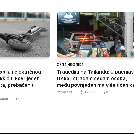
CRNA HRONIKA
bila i električnog
Tragedija na Tajlandu: U pucnjav
ikšiću: Povrijeđen
u školi stradalo sedam osoba,
eta, prebačen u
među povrijeđenima više učenik
07/08/2026
2 minuta
8
 minut
17