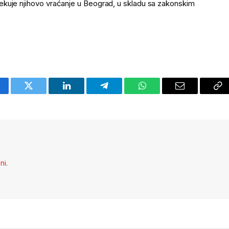
ekuje njihovo vraćanje u Beograd, u skladu sa zakonskim
cebook
Twitter
LinkedIn
Telegram
WhatsApp
Email
Co
Li
eni
.