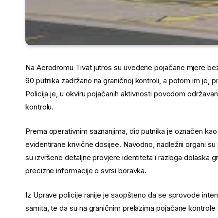
Na Aerodromu Tivat jutros su uvedene pojačane mjere bezb
90 putnika zadržano na graničnoj kontroli, a potom im je,
Policija je, u okviru pojačanih aktivnosti povodom održavan
kontrolu.
Prema operativnim saznanjima, dio putnika je označen kao b
evidentirane krivične dosijee. Navodno, nadležni organi 
su izvršene detaljne provjere identiteta i razloga dolaska g
precizne informacije o svrsi boravka.
Iz Uprave policije ranije je saopšteno da se sprovode int
samita, te da su na graničnim prelazima pojačane kontrole kr