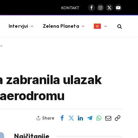
KONTAKT
Facebook
Instagram
X
YouTube
(Twitter)
Intervjui
Zelena Planeta
mu
a zabranila ulazak
a aerodromu
Share
Najčitanije