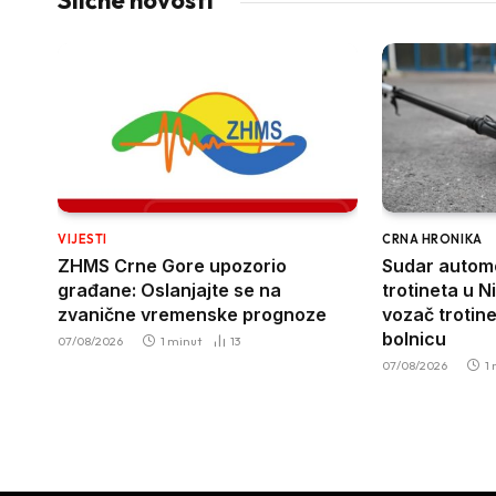
Slične novosti
VIJESTI
CRNA HRONIKA
ZHMS Crne Gore upozorio
Sudar automo
građane: Oslanjajte se na
trotineta u N
zvanične vremenske prognoze
vozač trotin
bolnicu
07/08/2026
1 minut
13
07/08/2026
1