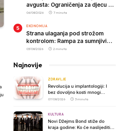
avgusta: Ograničenja za djecu na
trotinetima i mlade vozače, veće
06/08/2026
7 minuta
kazne za nepropisan prevoz
EKONOMIJA
djece
Strana ulaganja pod strožom
kontrolom: Rampa za sumnjivi
kapital
03/08/2026
2 minuta
Najnovije
ZDRAVLJE
Revolucija u implantologiji: I
a
bez dovoljno kosti mnogi
ju
pacijenti danas mogu do
07/08/2026
3 minuta
fiksnih zuba
KULTURA
Novi Džejms Bond stiže do
kraja godine: Ko će naslijediti