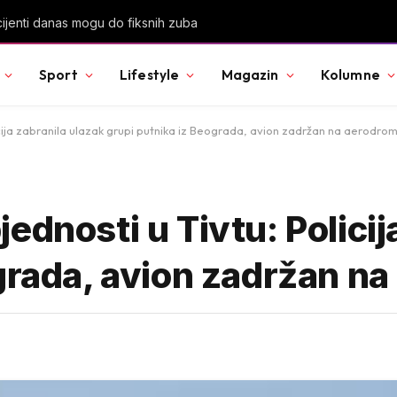
 Danijela Krejga?
Sport
Lifestyle
Magazin
Kolumne
cija zabranila ulazak grupi putnika iz Beograda, avion zadržan na aerodro
ednosti u Tivtu: Policij
ograda, avion zadržan n