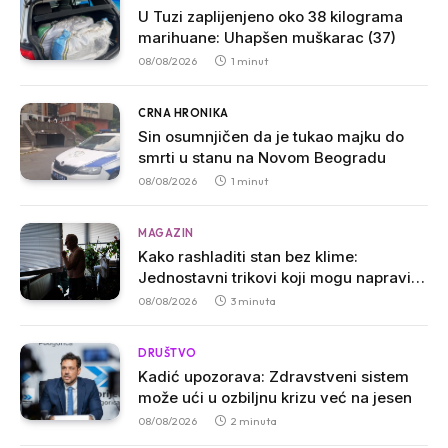
U Tuzi zaplijenjeno oko 38 kilograma
marihuane: Uhapšen muškarac (37)
08/08/2026
1 minut
CRNA HRONIKA
Sin osumnjičen da je tukao majku do
smrti u stanu na Novom Beogradu
08/08/2026
1 minut
MAGAZIN
Kako rashladiti stan bez klime:
Jednostavni trikovi koji mogu napraviti
veliku razliku
08/08/2026
3 minuta
DRUŠTVO
Kadić upozorava: Zdravstveni sistem
može ući u ozbiljnu krizu već na jesen
08/08/2026
2 minuta