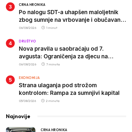
CRNA HRONIKA
Po nalogu SDT-a uhapšen maloljetnik
zbog sumnje na vrbovanje i obučavanje
za izvršenje terorističkih djela
06/08/2026
1 minut
DRUŠTVO
Nova pravila u saobraćaju od 7.
avgusta: Ograničenja za djecu na
trotinetima i mlade vozače, veće kazne
06/08/2026
7 minuta
za nepropisan prevoz djece
EKONOMIJA
Strana ulaganja pod strožom
kontrolom: Rampa za sumnjivi kapital
03/08/2026
2 minuta
Najnovije
CRNA HRONIKA