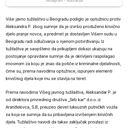
Instagram - Ilustracija
Više javno tužilaštvo u Beogradu podiglo je optužnicu protiv
Aleksandra P. zbog sumnje da je izvršio produženo krivično
djelo pranje novca, a predmet je dostavljen Višem sudu u
Beogradu radi odlučivanja o njenom potvrđivanju. Iz
tužilaštva je saopšteno da prikupljeni dokazi ukazuju na
postojanje opravdane sumnje da je okrivljeni raspolagao
imovinom za koju je znao da potiče iz kriminalne djelatnosti,
čime su, prema navodima optužnice, ispunjeni elementi
krivičnog djela koje mu se stavlja na teret.
Prema navodima Višeg javnog tužilaštva, Aleksandar P. je
od direktora privrednog društva „Sirb kar“ d.o.o. iz
Aranđelovca, S.B, preuzeo devet luksuznih putničkih vozila
za koja se sumnja da su pribavljena izvršenjem krivičnih
djela. Tužilaštvo navodi da takav zaključak proizlazi iz