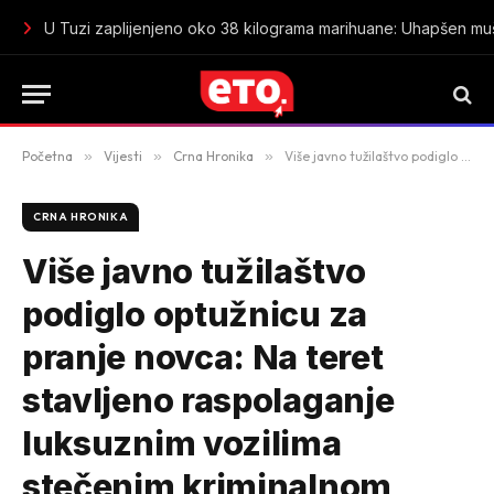
Sin osumnjičen da je tukao majku do smrti u stanu na Novom
Početna
»
Vijesti
»
Crna Hronika
»
Više javno tužilaštvo podiglo optužnicu za pranje novca: Na teret stavljeno raspolaganje luksuznim vozilima stečenim kriminalnom djelatnošću
CRNA HRONIKA
Više javno tužilaštvo
podiglo optužnicu za
pranje novca: Na teret
stavljeno raspolaganje
luksuznim vozilima
stečenim kriminalnom