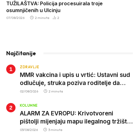
TUŽILAŠTVA: Policija procesuirala troje
osumnjičenih u Ulcinju
07/08/2026
2 minuta
2
Najčitanije
ZDRAVLJE
MMR vakcina i upis u vrtić: Ustavni sud
odlučuje, struka poziva roditelje da
vjeruju nauci
02/08/2026
2 minuta
KOLUMNE
ALARM ZA EVROPU: Krivotvoreni
pištolji mijenjaju mapu ilegalnog tržišta,
istrage ukazuju na proizvodnju van EU
03/08/2026
3 minuta