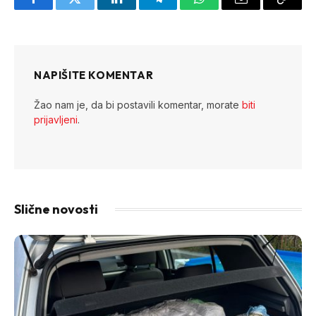
Facebook
Twitter
LinkedIn
Telegram
WhatsApp
Email
Copy
Link
NAPIŠITE KOMENTAR
Žao nam je, da bi postavili komentar, morate
biti
prijavljeni
.
Slične novosti