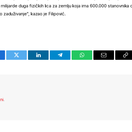
e milijarde duga fizičkih lica za zemlju koja ima 600.000 stanovnika 
zaduživanje“, kazao je Filipović.
cebook
Twitter
LinkedIn
Telegram
WhatsApp
Email
Co
Li
eni
.