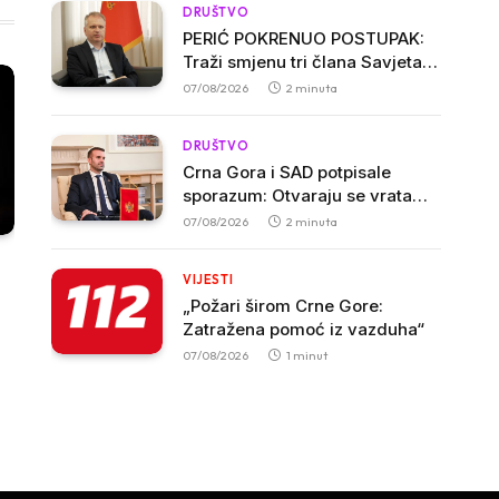
DRUŠTVO
PERIĆ POKRENUO POSTUPAK:
Traži smjenu tri člana Savjeta
Biblioteke „Radosav Ljumović“
07/08/2026
2 minuta
zbog inicijative o promjeni
imena
DRUŠTVO
Crna Gora i SAD potpisale
sporazum: Otvaraju se vrata
američkim investicijama i
07/08/2026
2 minuta
tehnologijama
VIJESTI
„Požari širom Crne Gore:
Zatražena pomoć iz vazduha“
07/08/2026
1 minut