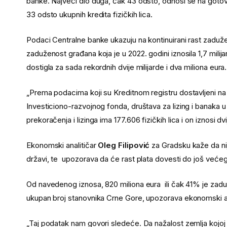
banke. Najveći dio duga, čak 43 odsto, odnosi se na gotov
33 odsto ukupnih kredita fizičkih lica.
Podaci Centralne banke ukazuju na kontinuirani rast zaduž
zaduženost građana koja je u 2022. godini iznosila 1,7 milija
dostigla za sada rekordnih dvije milijarde i dva miliona eura.
„Prema podacima koji su Kreditnom registru dostavljeni na 31
Investiciono-razvojnog fonda, društava za lizing i banaka u 
prekoračenja i lizinga ima 177.606 fizičkih lica i on iznosi d
Ekonomski analitičar
Oleg Filipović
za Gradsku kaže da ni
državi, te upozorava da će rast plata dovesti do još veće
Od navedenog iznosa, 820 miliona eura ili čak 41% je zadu
ukupan broj stanovnika Crne Gore, upozorava ekonomski ana
„Taj podatak nam govori sledeće. Da nažalost zemlja kojoj 