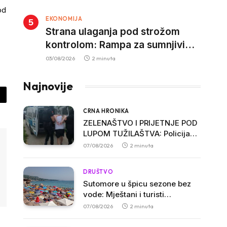
kazne za nepropisan prevoz
od
EKONOMIJA
djece
Strana ulaganja pod strožom
kontrolom: Rampa za sumnjivi
kapital
03/08/2026
2 minuta
Najnovije
py
CRNA HRONIKA
nk
ZELENAŠTVO I PRIJETNJE POD
LUPOM TUŽILAŠTVA: Policija
procesuirala troje osumnjičenih
07/08/2026
2 minuta
u Ulcinju
DRUŠTVO
Sutomore u špicu sezone bez
vode: Mještani i turisti
ogorčeni, apartmani se prazne
07/08/2026
2 minuta
zbog višesatnih restrikcija