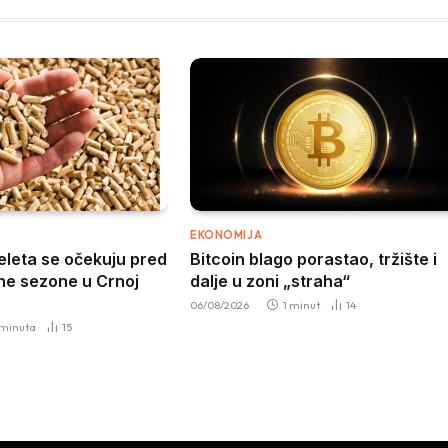
EKONOMIJA
peleta se očekuju pred
Bitcoin blago porastao, tržište i
ne sezone u Crnoj
dalje u zoni „straha“
06/08/2026
1 minut
14
 minuta
15