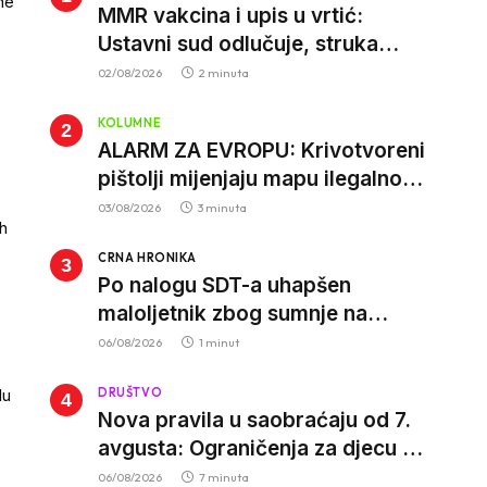
ne
MMR vakcina i upis u vrtić:
Ustavni sud odlučuje, struka
poziva roditelje da vjeruju nauci
02/08/2026
2 minuta
KOLUMNE
ALARM ZA EVROPU: Krivotvoreni
pištolji mijenjaju mapu ilegalnog
tržišta, istrage ukazuju na
03/08/2026
3 minuta
ih
proizvodnju van EU
CRNA HRONIKA
Po nalogu SDT-a uhapšen
maloljetnik zbog sumnje na
vrbovanje i obučavanje za
06/08/2026
1 minut
izvršenje terorističkih djela
DRUŠTVO
du
Nova pravila u saobraćaju od 7.
avgusta: Ograničenja za djecu na
trotinetima i mlade vozače, veće
06/08/2026
7 minuta