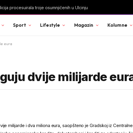
 procesuirala troje osumnjičenih u Ulcinju
Sport
Lifestyle
Magazin
Kolumne
de eura
uju dvije milijarde eur
je milijarde i dva miliona eura, saopšteno je Gradskoj iz Centralne