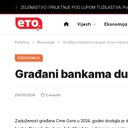
ZELENAŠTVO I PRIJETNJE POD LUPOM TUŽILAŠTVA: Policija
Vijesti
Ekonomija
Početna
»
Ekonomija
»
Građani bankama duguju dvije milijar
EKONOMIJA
Građani bankama dug
23/09/2024
2 minuta
Zaduženost građana Crne Gore u 2024. godini dostigla je dvi