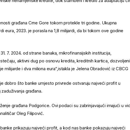
inske nenamjenske kredite, dok stambeni i krediti za adaptaciju či
enosti građana Crne Gore tokom protekle tri godine. Ukupna
rdi eura, 2023. je porasla na 1,8 milijardi, da bi tokom ove godine
. 7. 2024. od strane banaka, mikrofinansijskih institucija,
stečaju, aktivni dug po osnovu kredita, kreditnih kartica, dozvoljen
vije milijarde i dva miliona eura“,istakla je Jelena Obradović iz CBCG
je dobro što banke umjesto privrede ostvaruju najveći profit u
g zaduživanja građana.
ženje građana Podgorice. Ovi podaci su zabrinjavajući imajući u vi
litičar Oleg Filipović.
banke prikazuju najveći profit, a kod nas banke pokazuju najveći