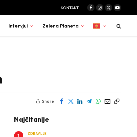
KONTAKT
Facebook
Instagram
X
YouTube
(Twitter)
Intervjui
Zelena Planeta
a
Share
Najčitanije
ZDRAVLJE