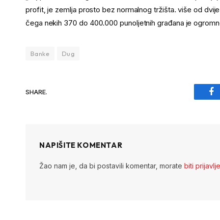
profit, je zemlja prosto bez normalnog tržišta. više od dvij
čega nekih 370 do 400.000 punoljetnih građana je ogromno 
Banke
Dug
SHARE.
Fa
NAPIŠITE KOMENTAR
Žao nam je, da bi postavili komentar, morate
biti prijavlj