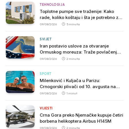
TEHNOLOGIJA
Toplotne pumpe sve traženije: Kako
rade, koliko koštaju i šta je potrebno za
njihovu ugradnju
09/08/2026
5 minuta
SVIJET
Iran postavio uslove za otvaranje
Ormuskog moreuza: Traže povlačenje
SAD i ukidanje sankcija
09/08/2026
2 minuta
SPORT
Milenković i Kuljača u Parizu:
Crnogorski plivači od 10. avgusta na
Evropskom prvenstvu
09/08/2026
1 minut
VIJESTI
Crna Gora preko Njemačke kupuje četiri
borbena helikoptera Airbus H145M
09/08/2026
2 minuta