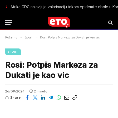
Toplotne pumpe sve traženije: Kako rade, koliko koštaju i šta
Početna
»
Sport
»
Rosi: Potpis Markeza za Dukati je kao vic
SPORT
Rosi: Potpis Markeza za
Dukati je kao vic
26/09/2024
2 minuta
Share