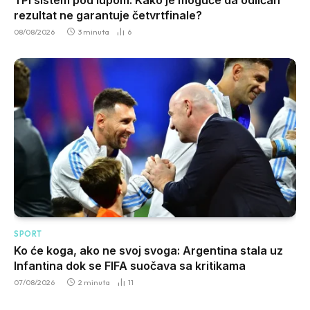
TPI sistem pod lupom: Kako je moguće da odličan
rezultat ne garantuje četvrtfinale?
08/08/2026
3 minuta
6
SPORT
Ko će koga, ako ne svoj svoga: Argentina stala uz
Infantina dok se FIFA suočava sa kritikama
07/08/2026
2 minuta
11