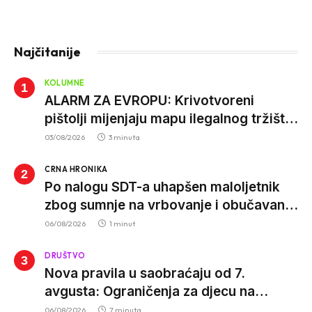
Najčitanije
KOLUMNE
ALARM ZA EVROPU: Krivotvoreni
pištolji mijenjaju mapu ilegalnog tržišta,
istrage ukazuju na proizvodnju van EU
03/08/2026
3 minuta
CRNA HRONIKA
Po nalogu SDT-a uhapšen maloljetnik
zbog sumnje na vrbovanje i obučavanje
za izvršenje terorističkih djela
06/08/2026
1 minut
DRUŠTVO
Nova pravila u saobraćaju od 7.
avgusta: Ograničenja za djecu na
trotinetima i mlade vozače, veće kazne
06/08/2026
7 minuta