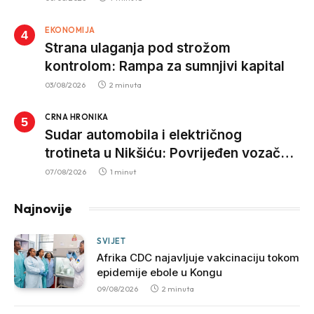
za nepropisan prevoz djece
EKONOMIJA
Strana ulaganja pod strožom
kontrolom: Rampa za sumnjivi kapital
03/08/2026
2 minuta
CRNA HRONIKA
Sudar automobila i električnog
trotineta u Nikšiću: Povrijeđen vozač
trotineta, prebačen u bolnicu
07/08/2026
1 minut
Najnovije
SVIJET
Afrika CDC najavljuje vakcinaciju tokom
epidemije ebole u Kongu
09/08/2026
2 minuta