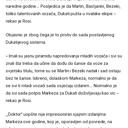
naredne godine… Posljedica je da Martin, Bastjanini, Bezeki,
toliko talentovanih vozača, Dukati pušta u rivalske ekipe –
rekao je Rosi.
Objasnio je zbog čega je to protiv do sada postavljenog
Dukatijevog sistema.
– Imali su jasnu piramidu napredovanja mladih vozača i svi su
znali šta treba da učine da dođu do šanse da voze za
svjetsku titulu, tome su se Martin i Bezeki nadali i sad ostaju
bez te šanse. Iskreno, dolaskom Markeza, normalno je da
se svi ti mladi vozači sada osjećaju izdanim… Normalno je
da svi sada potpis Markeza za Dukati doživljavaju kao vic –
rekao je Rosi.
,,Doktor“ uopšte nije impresioniran sjajnim izdanjima
Markeza ove godine, koji je, oporavljen od povrede, na