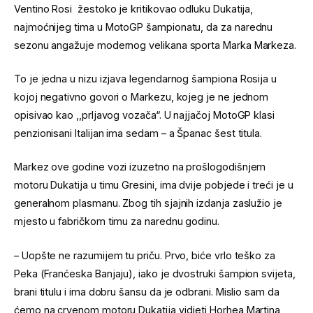
Ventino Rosi žestoko je kritikovao odluku Dukatija,
najmoćnijeg tima u MotoGP šampionatu, da za narednu
sezonu angažuje modernog velikana sporta Marka Markeza.
To je jedna u nizu izjava legendarnog šampiona Rosija u
kojoj negativno govori o Markezu, kojeg je ne jednom
opisivao kao ,,prljavog vozača“. U najjačoj MotoGP klasi
penzionisani Italijan ima sedam – a Španac šest titula.
Markez ove godine vozi izuzetno na prošlogodišnjem
motoru Dukatija u timu Gresini, ima dvije pobjede i treći je u
generalnom plasmanu. Zbog tih sjajnih izdanja zaslužio je
mjesto u fabričkom timu za narednu godinu.
– Uopšte ne razumijem tu priču. Prvo, biće vrlo teško za
Peka (Franćeska Banjaju), iako je dvostruki šampion svijeta,
brani titulu i ima dobru šansu da je odbrani. Mislio sam da
ćemo na crvenom motoru Dukatija vidjeti Horhea Martina