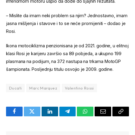
inferiornom motoru uspio da dođe do sjajnih rezultata.
– Mislite da imam neki problem sa njim? Jednostavno, imam
jasna mišljenja i stavove i to se neće promijeniti – dodao je
Rosi.
Ikona motociklizma penzionisana je od 2021. godine, u elitnoj
klasi Rosi je karijeru završio sa 89 pobjeda, a ukupno 199
plasmana na podijum, na 372 nastupa na trkama MotoGP
šampionata. Posljednju titulu osvojio je 2009. godine.
Ducati
Marc Marquez
Valentino Rossi
Facebook
Twitter
LinkedIn
Telegram
WhatsApp
Email
Copy
Link