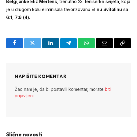
Belgijanke Eliz Mertens
, trenutno 23. teniserke svijeta, koja
je u drugom kolu eliminisala favorizovanu
Elinu Svitolinu
sa
6:1, 7:6 (4)
.
Facebook
Twitter
LinkedIn
Telegram
WhatsApp
Email
Copy
Link
NAPIŠITE KOMENTAR
Žao nam je, da bi postavili komentar, morate
biti
prijavljeni
.
Slične novosti