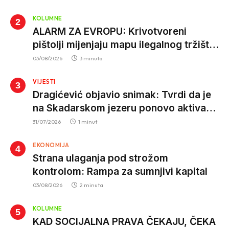
KOLUMNE
ALARM ZA EVROPU: Krivotvoreni
pištolji mijenjaju mapu ilegalnog tržišta,
istrage ukazuju na proizvodnju van EU
03/08/2026
3 minuta
VIJESTI
Dragićević objavio snimak: Tvrdi da je
na Skadarskom jezeru ponovo aktivan
krivolov strujom
31/07/2026
1 minut
EKONOMIJA
Strana ulaganja pod strožom
kontrolom: Rampa za sumnjivi kapital
03/08/2026
2 minuta
KOLUMNE
KAD SOCIJALNA PRAVA ČEKAJU, ČEKA