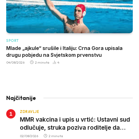
SPORT
Mlade „ajkule“ srušile i Italiju: Crna Gora upisala
drugu pobjedu na Svjetskom prvenstvu
04/08/2026
2 minuta
4
Najčitanije
ZDRAVLJE
MMR vakcina i upis u vrtić: Ustavni sud
odlučuje, struka poziva roditelje da
vjeruju nauci
02/08/2026
2 minuta