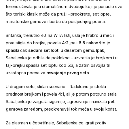
terenu uživala je u dramatičnom dvoboju koji je ponudio sve
što teniski klasik može da pruži – preokrete, set lopte,
maratonske gemove i borbu do posljednjeg poena.
Britanka, trenutno 40. na WTA listi, ušla je hrabro u meč i
prva stigla do brejka, povela
4:2
, pa i
6:5
nakon što je
spasila čak
sedam set lopti
u desetom gemu. Ipak,
Sabaljenka je odbila da poklekne – uzvratila je brejkom i u
taj-brejku spasila set loptu kod 5:6, a zatim osvojila tri
uzastopna poena za
osvajanje prvog seta
.
U drugom setu, sličan scenario – Radukanu je stekla
prednost brejkom i povela
4:1
, ali je potom potpuno stala.
Sabaljenka je zaigrala sigurnije, agresivnije i nanizala
pet
gemova zaredom
, preokrenuvši tok meča u svoju korist.
Za plasman u četvrtfinale, Sabaljenka će igrati protiv