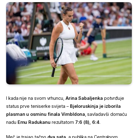
I kada nije na svom vrhuncu,
Arina Sabaljenka
potvrđuje
status prve teniserke svijeta –
Bjeloruskinja je izborila
plasman u osminu finala Vimbldona
, savladavši domaću
nadu
Emu Radukanu
rezultatom
7:6 (8), 6:4
.
Meč je trajao tačno
dva sata
, a publika na Centralnom