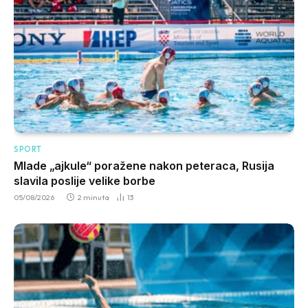
SPORT
Mlade „ajkule“ poražene nakon peteraca, Rusija
slavila poslije velike borbe
05/08/2026
2 minuta
13