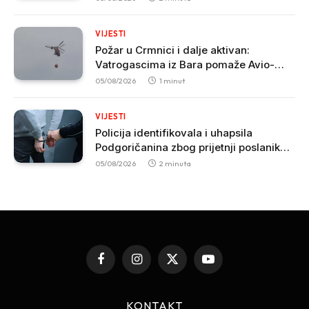
VIJESTI
Požar u Crmnici i dalje aktivan:
Vatrogascima iz Bara pomaže Avio-
helikopterska jedinica MUP-a
05/08/2026
1 minut
VIJESTI
Policija identifikovala i uhapsila
Podgoričanina zbog prijetnji poslaniku
Nikoli Zirojeviću
05/08/2026
2 minuta
Facebook
Instagram
X
YouTube
(Twitter)
KONTAKT