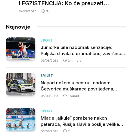
I EGZISTENCIJA: Ko će preuzeti
odgovornost za hiljade neriješenih
04/08/2026
3 minuta
predmeta?
Najnovije
SPORT
Juniorke bile nadomak senzacije:
Poljska slavila u dramatičnoj završnici,
slijedi borba za opstanak u A diviziji
05/08/2026
2 minuta
SVIJET
Napad nožem u centru Londona:
Četvorica muškaraca povrijeđena,
uhapšena žena
05/08/2026
1 minut
SPORT
Mlade „ajkule“ poražene nakon
peteraca, Rusija slavila poslije velike
borbe
05/08/2026
2 minuta