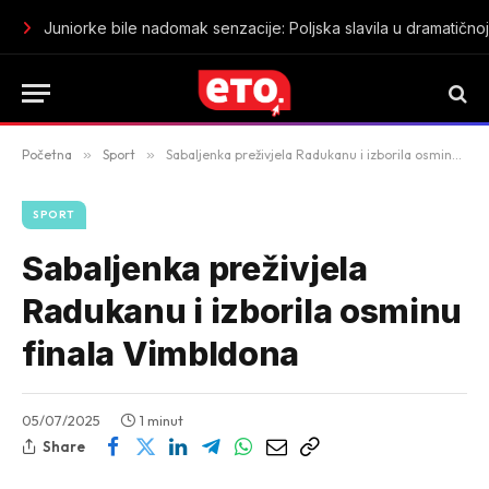
Napad nožem u centru Londona: Četvorica muškaraca povrij
Početna
»
Sport
»
Sabaljenka preživjela Radukanu i izborila osminu finala Vimbldona
SPORT
Sabaljenka preživjela
Radukanu i izborila osminu
finala Vimbldona
05/07/2025
1 minut
Share