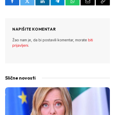
Facebook
Twitter
LinkedIn
Telegram
WhatsApp
Email
Copy
Link
NAPIŠITE KOMENTAR
Žao nam je, da bi postavili komentar, morate
biti
prijavljeni
.
Slične novosti