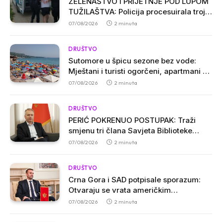
ZELENAŠTVO I PRIJETNJE POD LUPOM
TUŽILAŠTVA: Policija procesuirala troje
osumnjičenih u Ulcinju
07/08/2026
2 minuta
DRUŠTVO
Sutomore u špicu sezone bez vode:
Mještani i turisti ogorčeni, apartmani se
prazne zbog višesatnih restrikcija
07/08/2026
2 minuta
DRUŠTVO
PERIĆ POKRENUO POSTUPAK: Traži
smjenu tri člana Savjeta Biblioteke
„Radosav Ljumović“ zbog inicijative o
07/08/2026
2 minuta
promjeni imena
DRUŠTVO
Crna Gora i SAD potpisale sporazum:
Otvaraju se vrata američkim
investicijama i tehnologijama
07/08/2026
2 minuta