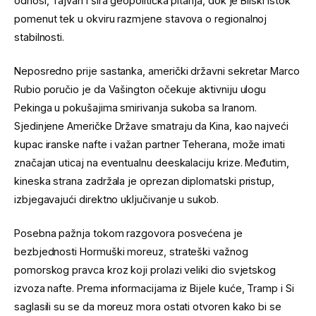
odnosi, Tajvan i šira geopolitička pitanja, dok je Bliski istok
pomenut tek u okviru razmjene stavova o regionalnoj
stabilnosti.
Neposredno prije sastanka, američki državni sekretar Marco
Rubio poručio je da Vašington očekuje aktivniju ulogu
Pekinga u pokušajima smirivanja sukoba sa Iranom.
Sjedinjene Američke Države smatraju da Kina, kao najveći
kupac iranske nafte i važan partner Teherana, može imati
značajan uticaj na eventualnu deeskalaciju krize. Međutim,
kineska strana zadržala je oprezan diplomatski pristup,
izbjegavajući direktno uključivanje u sukob.
Posebna pažnja tokom razgovora posvećena je
bezbjednosti Hormuški moreuz, strateški važnog
pomorskog pravca kroz koji prolazi veliki dio svjetskog
izvoza nafte. Prema informacijama iz Bijele kuće, Tramp i Si
saglasili su se da moreuz mora ostati otvoren kako bi se