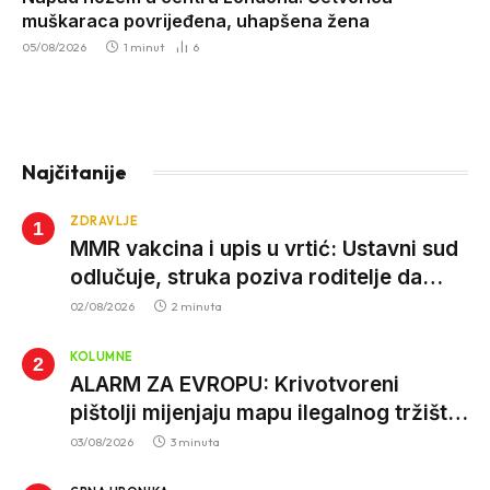
muškaraca povrijeđena, uhapšena žena
05/08/2026
1 minut
6
Najčitanije
ZDRAVLJE
MMR vakcina i upis u vrtić: Ustavni sud
odlučuje, struka poziva roditelje da
vjeruju nauci
02/08/2026
2 minuta
KOLUMNE
ALARM ZA EVROPU: Krivotvoreni
pištolji mijenjaju mapu ilegalnog tržišta,
istrage ukazuju na proizvodnju van EU
03/08/2026
3 minuta