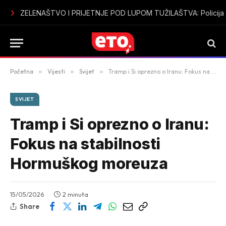
Sutomore u špicu sezone bez vode: Mještani i turisti ogorčeni
Početna
»
Vijesti
»
Svijet
»
Tramp i Si oprezno o Iranu: Fokus na stabilnosti Hormuškog moreuza
SVIJET
Tramp i Si oprezno o Iranu:
Fokus na stabilnosti
Hormuškog moreuza
15/05/2026
2 minuta
Share