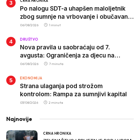
CRNA HRONIKA
Po nalogu SDT-a uhapšen maloljetnik
zbog sumnje na vrbovanje i obučavanje
za izvršenje terorističkih djela
06/08/2026
1 minut
DRUŠTVO
Nova pravila u saobraćaju od 7.
avgusta: Ograničenja za djecu na
trotinetima i mlade vozače, veće kazne
06/08/2026
7 minuta
za nepropisan prevoz djece
EKONOMIJA
Strana ulaganja pod strožom
kontrolom: Rampa za sumnjivi kapital
03/08/2026
2 minuta
Najnovije
CRNA HRONIKA