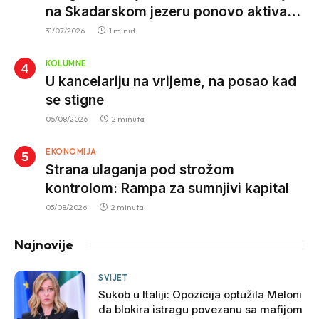
na Skadarskom jezeru ponovo aktivan
krivolov strujom
31/07/2026
1 minut
KOLUMNE
U kancelariju na vrijeme, na posao kad
se stigne
05/08/2026
2 minuta
EKONOMIJA
Strana ulaganja pod strožom
kontrolom: Rampa za sumnjivi kapital
03/08/2026
2 minuta
Najnovije
SVIJET
Sukob u Italiji: Opozicija optužila Meloni
da blokira istragu povezanu sa mafijom