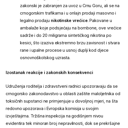
zakonski je zabranjen za uvoz u Crnu Goru, ali se na
crnogorskim trafikama i u onlajn prodaji masovno i
legalno prodaju
nikotinske vrećice
. Pakovane u
ambalaže koje podsjećaju na bombone, ove vrećice
sadrže i do 20 miligrama sintetičkog nikotina po
kesici, što izaziva ekstremno brzu zavisnost i stvara
rane i upalne procese u usnoj duplji kod djece
osnovnoškolskog uzrasta.
Izostanak reakcije i zakonskih konsekvenci
Udruženja roditelja i zdravstveni radnici upozoravaju da se
crnogorsko zakonodavstvo u oblasti zaštite maloljetnika od
toksičnih supstanci ne primjenjuje u dovoljnoj mjeri, na šta
redovno upozorava i Evropska komisija u svojim
izvještajima. Tržišna inspekcija na godišnjem nivou
evidentira tek minoran broj nepravilnosti, dok se prekršajne