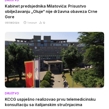
DRUŠTVO
Kabinet predsjednika Milatovića: Prisustvo
obilježavanju „Oluje“ nije državna obaveza Crne
Gore
05/08/2026
1 minut
12
DRUŠTVO
KCCG uspješno realizovao prvu telemedicinsku
konsultaciju sa italijanskim stručnjacima