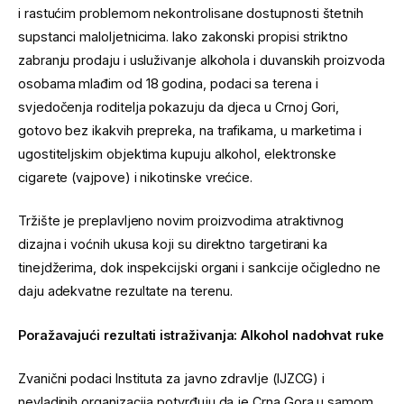
i rastućim problemom nekontrolisane dostupnosti štetnih
supstanci maloljetnicima. Iako zakonski propisi striktno
zabranju prodaju i usluživanje alkohola i duvanskih proizvoda
osobama mlađim od 18 godina, podaci sa terena i
svjedočenja roditelja pokazuju da djeca u Crnoj Gori,
gotovo bez ikakvih prepreka, na trafikama, u marketima i
ugostiteljskim objektima kupuju alkohol, elektronske
cigarete (vajpove) i nikotinske vrećice.
Tržište je preplavljeno novim proizvodima atraktivnog
dizajna i voćnih ukusa koji su direktno targetirani ka
tinejdžerima, dok inspekcijski organi i sankcije očigledno ne
daju adekvatne rezultate na terenu.
Poražavajući rezultati istraživanja: Alkohol nadohvat ruke
Zvanični podaci Instituta za javno zdravlje (IJZCG) i
nevladinih organizacija potvrđuju da je Crna Gora u samom