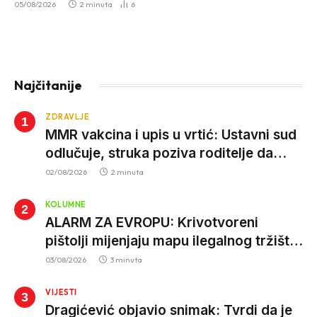
05/08/2026
2 minuta
6
Najčitanije
ZDRAVLJE
MMR vakcina i upis u vrtić: Ustavni sud
odlučuje, struka poziva roditelje da
vjeruju nauci
02/08/2026
2 minuta
KOLUMNE
ALARM ZA EVROPU: Krivotvoreni
pištolji mijenjaju mapu ilegalnog tržišta,
istrage ukazuju na proizvodnju van EU
03/08/2026
3 minuta
VIJESTI
Dragićević objavio snimak: Tvrdi da je