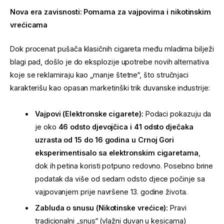
Nova era zavisnosti: Pomama za vajpovima i nikotinskim
vrećicama
Dok procenat pušača klasičnih cigareta među mladima bilježi
blagi pad, došlo je do eksplozije upotrebe novih alternativa
koje se reklamiraju kao „manje štetne“, što stručnjaci
karakterišu kao opasan marketinški trik duvanske industrije:
Vajpovi (Elektronske cigarete):
Podaci pokazuju da
je oko
46 odsto djevojčica i 41 odsto dječaka
uzrasta od 15 do 16 godina u Crnoj Gori
eksperimentisalo sa elektronskim cigaretama
,
dok ih petina koristi potpuno redovno. Posebno brine
podatak da više od sedam odsto djece počinje sa
vajpovanjem prije navršene 13. godine života.
Zabluda o snusu (Nikotinske vrećice):
Pravi
tradicionalni „snus“ (vlažni duvan u kesicama)