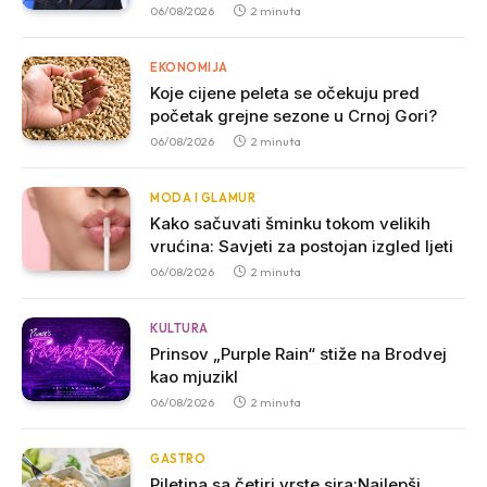
06/08/2026
2 minuta
EKONOMIJA
Koje cijene peleta se očekuju pred
početak grejne sezone u Crnoj Gori?
06/08/2026
2 minuta
MODA I GLAMUR
Kako sačuvati šminku tokom velikih
vrućina: Savjeti za postojan izgled ljeti
06/08/2026
2 minuta
KULTURA
Prinsov „Purple Rain“ stiže na Brodvej
kao mjuzikl
06/08/2026
2 minuta
GASTRO
Piletina sa četiri vrste sira:Najlepši