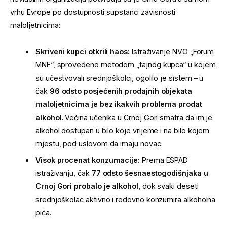
vrhu Evrope po dostupnosti supstanci zavisnosti
maloljetnicima:
Skriveni kupci otkrili haos:
Istraživanje NVO „Forum
MNE“, sprovedeno metodom „tajnog kupca“ u kojem
su učestvovali srednjoškolci, ogolilo je sistem – u
čak
96 odsto posjećenih prodajnih objekata
maloljetnicima je bez ikakvih problema prodat
alkohol
. Većina učenika u Crnoj Gori smatra da im je
alkohol dostupan u bilo koje vrijeme i na bilo kojem
mjestu, pod uslovom da imaju novac.
Visok procenat konzumacije:
Prema ESPAD
istraživanju, čak
77 odsto šesnaestogodišnjaka u
Crnoj Gori probalo je alkohol
, dok svaki deseti
srednjoškolac aktivno i redovno konzumira alkoholna
pića.