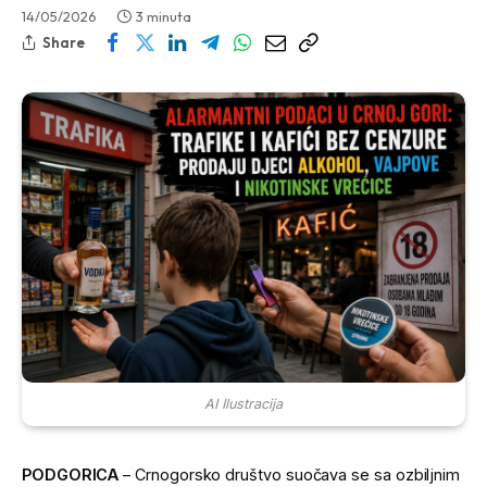
14/05/2026
3 minuta
Share
AI Ilustracija
PODGORICA
– Crnogorsko društvo suočava se sa ozbiljnim