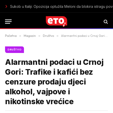
Koje cijene peleta se očekuju pred početak grejne sezone u 
Početna
»
Magazin
»
Društvo
»
Alarmantni podaci u Crnoj Gori: Trafike i kafići bez cenzure prodaju djeci alkohol, vajpove i nikotinske vrećice
DRUŠTVO
Alarmantni podaci u Crnoj
Gori: Trafike i kafići bez
cenzure prodaju djeci
alkohol, vajpove i
nikotinske vrećice