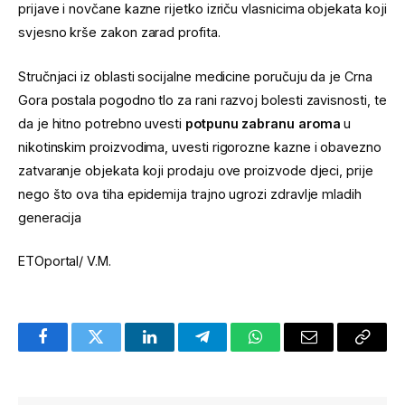
prijave i novčane kazne rijetko izriču vlasnicima objekata koji
svjesno krše zakon zarad profita.
Stručnjaci iz oblasti socijalne medicine poručuju da je Crna
Gora postala pogodno tlo za rani razvoj bolesti zavisnosti, te
da je hitno potrebno uvesti
potpunu zabranu aroma
u
nikotinskim proizvodima, uvesti rigorozne kazne i obavezno
zatvaranje objekata koji prodaju ove proizvode djeci, prije
nego što ova tiha epidemija trajno ugrozi zdravlje mladih
generacija
ETOportal/ V.M.
Facebook
Twitter
LinkedIn
Telegram
WhatsApp
Email
Copy
Link