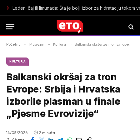
Ledeni čaj ili limunada: Šta je bolji izbor za hidrataciju tokom v
Početna
»
Magazin
»
Kultura
»
Balkanski okršaj za tron Evrope: Srbija i Hrvatska izborile plasman u finale „Pjesme Evrovizije“
KULTURA
Balkanski okršaj za tron
Evrope: Srbija i Hrvatska
izborile plasman u finale
„Pjesme Evrovizije“
14/05/2026
2 minuta
Share