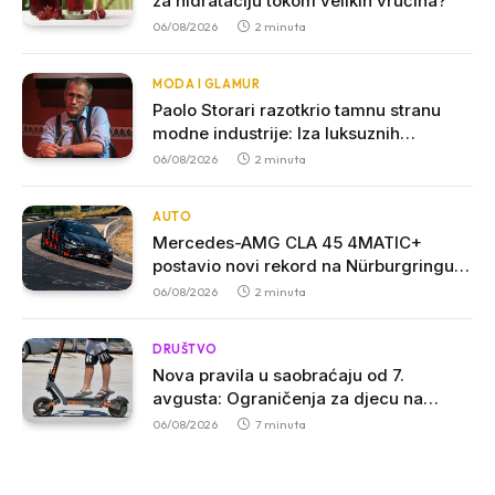
za hidrataciju tokom velikih vrućina?
06/08/2026
2 minuta
MODA I GLAMUR
Paolo Storari razotkrio tamnu stranu
modne industrije: Iza luksuznih
brendova krije se „kaporalato“
06/08/2026
2 minuta
AUTO
Mercedes-AMG CLA 45 4MATIC+
postavio novi rekord na Nürburgringu:
Električna sportska limuzina najbrža u
06/08/2026
2 minuta
svojoj klasi
DRUŠTVO
Nova pravila u saobraćaju od 7.
avgusta: Ograničenja za djecu na
trotinetima i mlade vozače, veće kazne
06/08/2026
7 minuta
za nepropisan prevoz djece