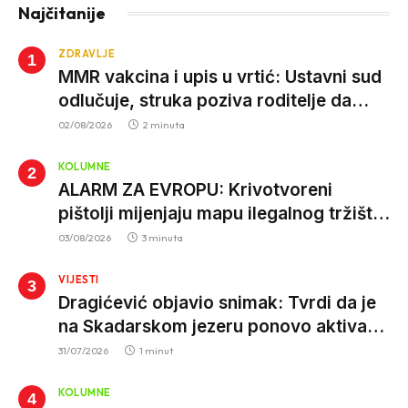
Najčitanije
ZDRAVLJE
MMR vakcina i upis u vrtić: Ustavni sud
odlučuje, struka poziva roditelje da
vjeruju nauci
02/08/2026
2 minuta
KOLUMNE
ALARM ZA EVROPU: Krivotvoreni
pištolji mijenjaju mapu ilegalnog tržišta,
istrage ukazuju na proizvodnju van EU
03/08/2026
3 minuta
VIJESTI
Dragićević objavio snimak: Tvrdi da je
na Skadarskom jezeru ponovo aktivan
krivolov strujom
31/07/2026
1 minut
KOLUMNE