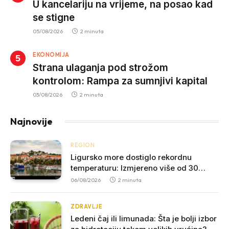
U kancelariju na vrijeme, na posao kad
se stigne
05/08/2026
2 minuta
EKONOMIJA
Strana ulaganja pod strožom
kontrolom: Rampa za sumnjivi kapital
03/08/2026
2 minuta
Najnovije
REGION
Ligursko more dostiglo rekordnu
temperaturu: Izmjereno više od 30
stepeni Celzijusa
06/08/2026
2 minuta
ZDRAVLJE
Ledeni čaj ili limunada: Šta je bolji izbor