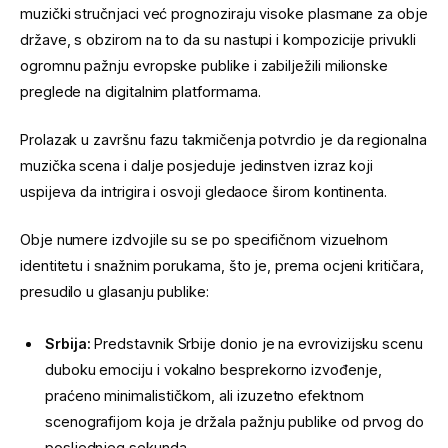
muzički stručnjaci već prognoziraju visoke plasmane za obje
države, s obzirom na to da su nastupi i kompozicije privukli
ogromnu pažnju evropske publike i zabilježili milionske
preglede na digitalnim platformama.
Prolazak u završnu fazu takmičenja potvrdio je da regionalna
muzička scena i dalje posjeduje jedinstven izraz koji
uspijeva da intrigira i osvoji gledaoce širom kontinenta.
Obje numere izdvojile su se po specifičnom vizuelnom
identitetu i snažnim porukama, što je, prema ocjeni kritičara,
presudilo u glasanju publike:
Srbija:
Predstavnik Srbije donio je na evrovizijsku scenu
duboku emociju i vokalno besprekorno izvođenje,
praćeno minimalističkom, ali izuzetno efektnom
scenografijom koja je držala pažnju publike od prvog do
posljednjeg sekunda.