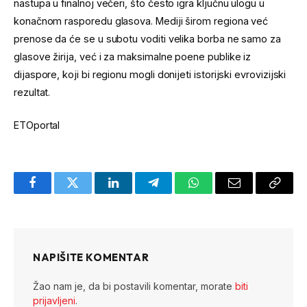
nastupa u finalnoj večeri, što često igra ključnu ulogu u
konačnom rasporedu glasova. Mediji širom regiona već
prenose da će se u subotu voditi velika borba ne samo za
glasove žirija, već i za maksimalne poene publike iz
dijaspore, koji bi regionu mogli donijeti istorijski evrovizijski
rezultat.
ETOportal
Facebook
Twitter
LinkedIn
Telegram
WhatsApp
Email
Copy
Link
NAPIŠITE KOMENTAR
Žao nam je, da bi postavili komentar, morate
biti
prijavljeni
.