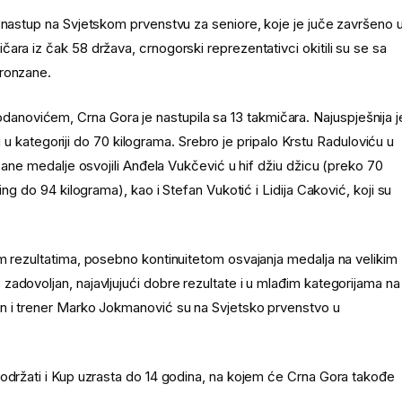
 nastup na Svjetskom prvenstvu za seniore, koje je juče završeno 
ara iz čak 58 država, crnogorski reprezentativci okitili su se sa
bronzane.
novićem, Crna Gora je nastupila sa 13 takmičara. Najuspješnija j
cu u kategoriji do 70 kilograma. Srebro je pripalo Krstu Raduloviću u
nzane medalje osvojili Anđela Vukčević u hif džiu džicu (preko 70
ing do 94 kilograma), kao i Stefan Vukotić i Lidija Caković, koji su
m rezultatima, posebno kontinuitetom osvajanja medalja na velikim
adovoljan, najavljujući dobre rezultate i u mlađim kategorijama na
On i trener Marko Jokmanović su na Svjetsko prvenstvo u
 održati i Kup uzrasta do 14 godina, na kojem će Crna Gora takođe