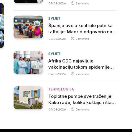
Light“
09/08/2026
2 minuta
SVIJET
Španija uvela kontrole putnika
iz Italije: Madrid odgovorio na
potez vlade Đorđe Meloni
09/08/2026
2 minuta
SVIJET
Afrika CDC najavljuje
vakcinaciju tokom epidemije
ebole u Kongu
09/08/2026
2 minuta
TEHNOLOGIJA
Toplotne pumpe sve traženije:
Kako rade, koliko koštaju i šta
je potrebno za njihovu ugradnju
09/08/2026
5 minuta