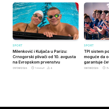
SPORT
SPORT
Milenković i Kuljača u Parizu:
TPI sistem p
Crnogorski plivači od 10. avgusta
moguće da od
na Evropskom prvenstvu
garantuje čet
09/08/2026
1 minut
6
08/08/2026
3