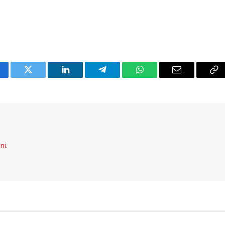
cebook
Twitter
LinkedIn
Telegram
WhatsApp
Email
Co
Li
eni
.