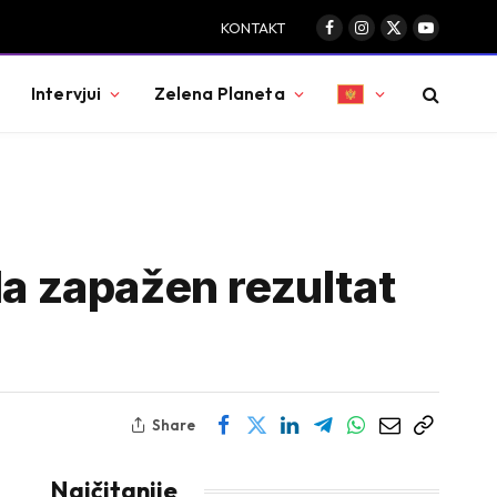
KONTAKT
Facebook
Instagram
X
YouTube
(Twitter)
Intervjui
Zelena Planeta
la zapažen rezultat
Share
Najčitanije