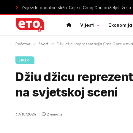
Zvijezde padalice stižu: Gdje u Crnoj Gori poželjeti želju
Vijesti
Ekonomija
Početna
»
Sport
»
Džiu džicu reprezentacija Crne Gore ostvar
SPORT
Džiu džicu reprezent
na svjetskoj sceni
30/10/2024
2 minuta