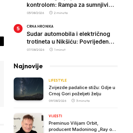
kontrolom: Rampa za sumnjivi
kapital
03/08/2026
2 minuta
CRNA HRONIKA
Sudar automobila i električnog
trotineta u Nikšiću: Povrijeđen
py
vozač trotineta, prebačen u
07/08/2026
1 minut
nk
bolnicu
Najnovije
LIFESTYLE
Zvijezde padalice stižu: Gdje u
Crnoj Gori poželjeti želju
09/08/2026
3 minuta
VIJESTI
Preminuo Vilijam Orbit,
producent Madoninog „Ray of