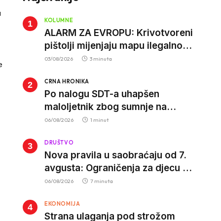
u
KOLUMNE
ALARM ZA EVROPU: Krivotvoreni
pištolji mijenjaju mapu ilegalnog
tržišta, istrage ukazuju na
03/08/2026
3 minuta
e
proizvodnju van EU
CRNA HRONIKA
Po nalogu SDT-a uhapšen
maloljetnik zbog sumnje na
vrbovanje i obučavanje za
06/08/2026
1 minut
izvršenje terorističkih djela
DRUŠTVO
Nova pravila u saobraćaju od 7.
avgusta: Ograničenja za djecu na
trotinetima i mlade vozače, veće
06/08/2026
7 minuta
kazne za nepropisan prevoz
EKONOMIJA
djece
Strana ulaganja pod strožom