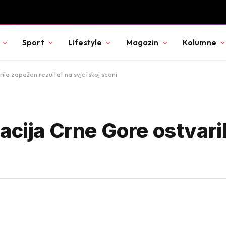
Sport
Lifestyle
Magazin
Kolumne
ila zapažen rezultat na svjetskoj sceni
acija Crne Gore ostvari