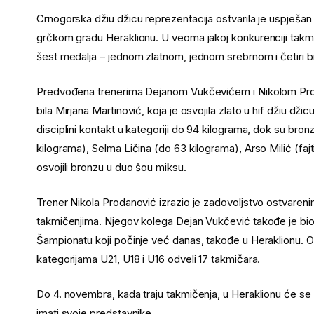
Crnogorska džiu džicu reprezentacija ostvarila je uspješan
grčkom gradu Heraklionu. U veoma jakoj konkurenciji takmič
šest medalja – jednom zlatnom, jednom srebrnom i četiri 
Predvođena trenerima Dejanom Vukčevićem i Nikolom Proda
bila Mirjana Martinović, koja je osvojila zlato u hif džiu dži
disciplini kontakt u kategoriji do 94 kilograma, dok su bro
kilograma), Selma Ličina (do 63 kilograma), Arso Milić (fajt
osvojili bronzu u duo šou miksu.
Trener Nikola Prodanović izrazio je zadovoljstvo ostvareni
takmičenjima. Njegov kolega Dejan Vukčević takođe je bio z
Šampionatu koji počinje već danas, takođe u Heraklionu. 
kategorijama U21, U18 i U16 odveli 17 takmičara.
Do 4. novembra, kada traju takmičenja, u Heraklionu će se
imati svoje predstavnike.