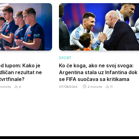
SPORT
od lupom: Kako je
Ko će koga, ako ne svoj svoga:
ličan rezultat ne
Argentina stala uz Infantina dok
vrtfinale?
se FIFA suočava sa kritikama
 minuta
6
07/08/2026
2 minuta
11