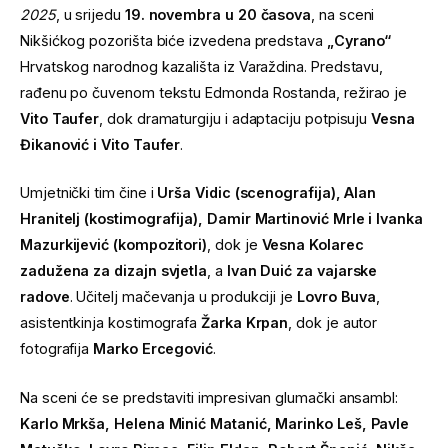
2025
, u srijedu
19. novembra u 20 časova
, na sceni
Nikšićkog pozorišta biće izvedena predstava
„Cyrano“
Hrvatskog narodnog kazališta iz Varaždina. Predstavu,
rađenu po čuvenom tekstu Edmonda Rostanda, režirao je
Vito Taufer
, dok dramaturgiju i adaptaciju potpisuju
Vesna
Đikanović i Vito Taufer
.
Umjetnički tim čine i
Urša Vidic (scenografija), Alan
Hranitelj (kostimografija), Damir Martinović Mrle i Ivanka
Mazurkijević (kompozitori)
, dok je
Vesna Kolarec
zadužena za dizajn svjetla
, a
Ivan Duić za vajarske
radove
. Učitelj mačevanja u produkciji je
Lovro Buva
,
asistentkinja kostimografa
Žarka Krpan
, dok je autor
fotografija
Marko Ercegović
.
Na sceni će se predstaviti impresivan glumački ansambl:
Karlo Mrkša, Helena Minić Matanić, Marinko Leš, Pavle