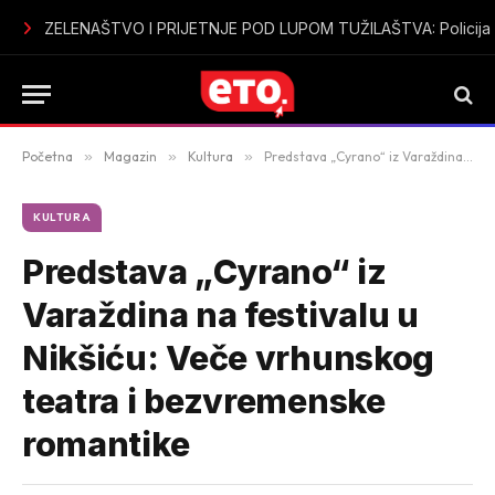
Sutomore u špicu sezone bez vode: Mještani i turisti ogorčeni
Početna
»
Magazin
»
Kultura
»
Predstava „Cyrano“ iz Varaždina na festivalu u Nikšiću: Veče vrhunskog teatra i bezvremenske romantike
KULTURA
Predstava „Cyrano“ iz
Varaždina na festivalu u
Nikšiću: Veče vrhunskog
teatra i bezvremenske
romantike