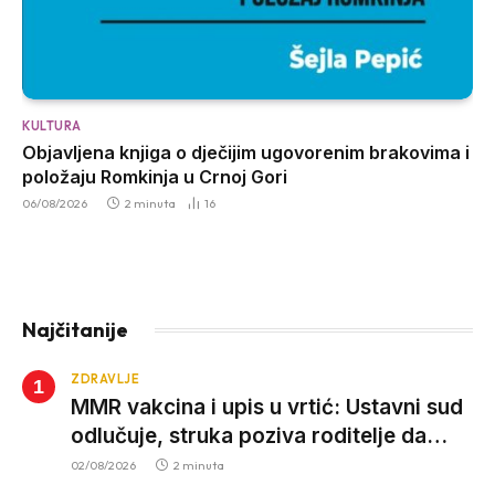
KULTURA
Objavljena knjiga o dječijim ugovorenim brakovima i
položaju Romkinja u Crnoj Gori
06/08/2026
2 minuta
16
Najčitanije
ZDRAVLJE
MMR vakcina i upis u vrtić: Ustavni sud
odlučuje, struka poziva roditelje da
vjeruju nauci
02/08/2026
2 minuta