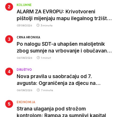
KOLUMNE
ALARM ZA EVROPU: Krivotvoreni
pištolji mijenjaju mapu ilegalnog tržišta,
istrage ukazuju na proizvodnju van EU
03/08/2026
3 minuta
CRNA HRONIKA
Po nalogu SDT-a uhapšen maloljetnik
zbog sumnje na vrbovanje i obučavanje
za izvršenje terorističkih djela
06/08/2026
1 minut
DRUŠTVO
Nova pravila u saobraćaju od 7.
avgusta: Ograničenja za djecu na
trotinetima i mlade vozače, veće kazne
06/08/2026
7 minuta
za nepropisan prevoz djece
EKONOMIJA
Strana ulaganja pod strožom
kontrolom: Rampa za sumnjivi kapital