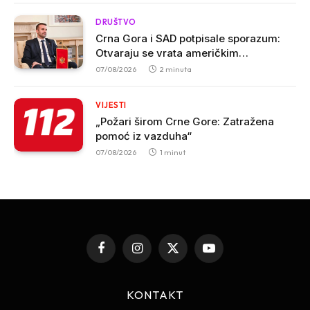
DRUŠTVO
Crna Gora i SAD potpisale sporazum:
Otvaraju se vrata američkim
investicijama i tehnologijama
07/08/2026
2 minuta
VIJESTI
„Požari širom Crne Gore: Zatražena
pomoć iz vazduha“
07/08/2026
1 minut
Facebook
Instagram
X
YouTube
(Twitter)
KONTAKT