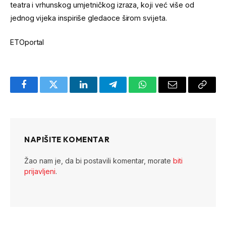
teatra i vrhunskog umjetničkog izraza, koji već više od
jednog vijeka inspiriše gledaoce širom svijeta.
ETOportal
Facebook
Twitter
LinkedIn
Telegram
WhatsApp
Email
Copy
Link
NAPIŠITE KOMENTAR
Žao nam je, da bi postavili komentar, morate
biti
prijavljeni
.