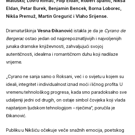
Matuško, Lovro Rimac, Filip Eldan, Robert Španić, Nikša
Eldan, Petar Burek, Benjamin Bencek, Borna Loborec,
Nikša Premuž, Martin Gregurić i Vlaho Srijense.
Dramaturškinja
Vesna Đikanović
istakla je da je
Cyrano de
Bergerac
ostao jedan od najprepoznatljivijih i najvoljenijih
junaka dramske književnosti, zahvaljujući svojoj
autentičnosti, idealima i romantičnom duhu koji nadilaze
vrijeme.
„Cyrano ne sanja samo o Roksani, već i o svijetu u kojem su
ideali, integritet i individualnost iznad moći i ličnog profita. U
vremenu tehnološkog progresa, kada smo paradoksalno sve
udaljeniji jedni od drugih, on ostaje simbol čovjeka koji vlada
najstarijom ljudskom tehnologijom – riječima“, poručila je
Đikanović.
Publiku u Nikšiću očekuje veče snažnih emocija, poetskog