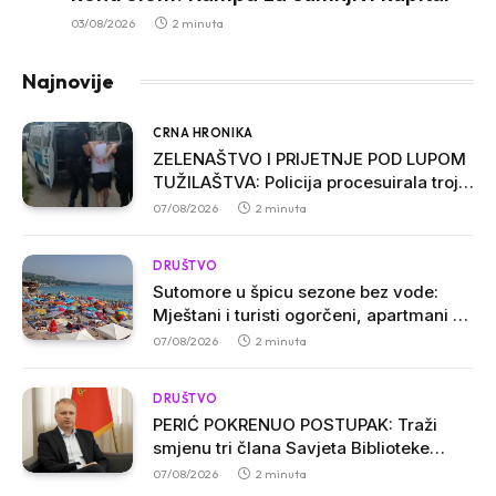
03/08/2026
2 minuta
Najnovije
CRNA HRONIKA
ZELENAŠTVO I PRIJETNJE POD LUPOM
TUŽILAŠTVA: Policija procesuirala troje
osumnjičenih u Ulcinju
07/08/2026
2 minuta
DRUŠTVO
Sutomore u špicu sezone bez vode:
Mještani i turisti ogorčeni, apartmani se
prazne zbog višesatnih restrikcija
07/08/2026
2 minuta
DRUŠTVO
PERIĆ POKRENUO POSTUPAK: Traži
smjenu tri člana Savjeta Biblioteke
„Radosav Ljumović“ zbog inicijative o
07/08/2026
2 minuta
promjeni imena