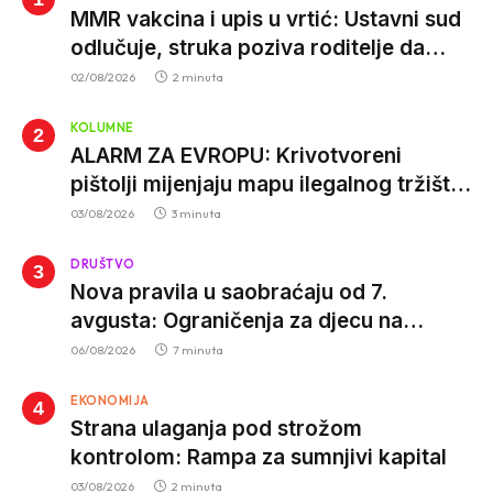
MMR vakcina i upis u vrtić: Ustavni sud
odlučuje, struka poziva roditelje da
vjeruju nauci
02/08/2026
2 minuta
KOLUMNE
ALARM ZA EVROPU: Krivotvoreni
pištolji mijenjaju mapu ilegalnog tržišta,
istrage ukazuju na proizvodnju van EU
03/08/2026
3 minuta
DRUŠTVO
Nova pravila u saobraćaju od 7.
avgusta: Ograničenja za djecu na
trotinetima i mlade vozače, veće kazne
06/08/2026
7 minuta
za nepropisan prevoz djece
EKONOMIJA
Strana ulaganja pod strožom
kontrolom: Rampa za sumnjivi kapital
03/08/2026
2 minuta