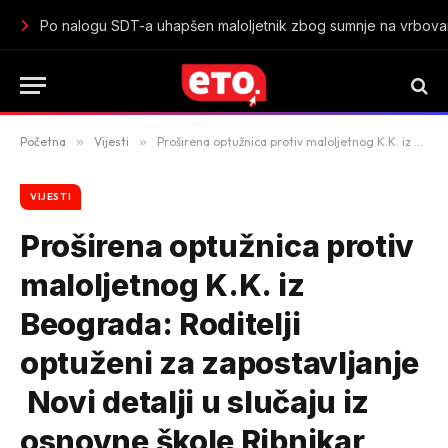
Početna
»
Vijesti
»
Proširena optužnica protiv maloljetnog K.K. iz Beograda: Roditelji optuženi za zapostavljanje Novi detalji u slučaju iz osnovne škole Ribnikar otkrivaju zabrinjavajuće okolnosti i odgovornost roditelja za ponašanje maloljetnika
VIJESTI
Proširena optužnica protiv
maloljetnog K.K. iz
Beograda: Roditelji
optuženi za zapostavljanje
Novi detalji u slučaju iz
osnovne škole Ribnikar