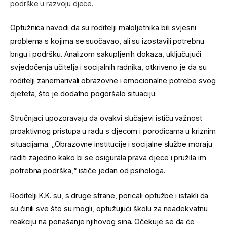
podrške u razvoju djece.
Optužnica navodi da su roditelji maloljetnika bili svjesni
problema s kojima se suočavao, ali su izostavili potrebnu
brigu i podršku. Analizom sakupljenih dokaza, uključujući
svjedočenja učitelja i socijalnih radnika, otkriveno je da su
roditelji zanemarivali obrazovne i emocionalne potrebe svog
djeteta, što je dodatno pogoršalo situaciju.
Stručnjaci upozoravaju da ovakvi slučajevi ističu važnost
proaktivnog pristupa u radu s djecom i porodicama u kriznim
situacijama. „Obrazovne institucije i socijalne službe moraju
raditi zajedno kako bi se osigurala prava djece i pružila im
potrebna podrška,“ ističe jedan od psihologa.
Roditelji K.K. su, s druge strane, poricali optužbe i istakli da
su činili sve što su mogli, optužujući školu za neadekvatnu
reakciju na ponašanje njihovog sina. Očekuje se da će