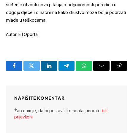
suđenje otvoriti nova pitanja o odgovornosti porodica u
odgoju djece i o načinima kako društvo može bolje podržati
mlade u teškoćama.
Autor: ETOportal
Facebook
Twitter
LinkedIn
Telegram
WhatsApp
Email
Copy
Link
NAPIŠITE KOMENTAR
Žao nam je, da bi postavili komentar, morate
biti
prijavljeni
.