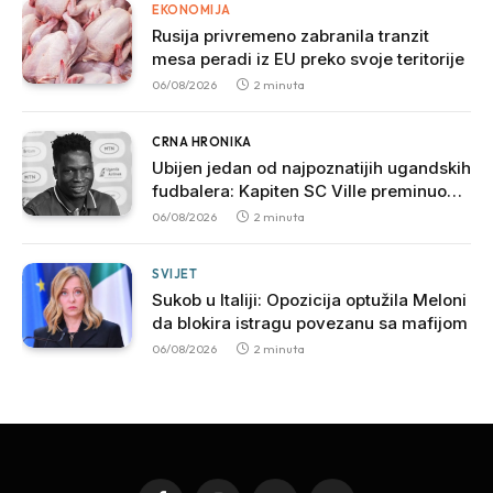
EKONOMIJA
Rusija privremeno zabranila tranzit
mesa peradi iz EU preko svoje teritorije
06/08/2026
2 minuta
CRNA HRONIKA
Ubijen jedan od najpoznatijih ugandskih
fudbalera: Kapiten SC Ville preminuo
nakon brutalnog napada
06/08/2026
2 minuta
SVIJET
Sukob u Italiji: Opozicija optužila Meloni
da blokira istragu povezanu sa mafijom
06/08/2026
2 minuta