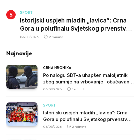
SPORT
Istorijski uspjeh mladih „lavica“: Crna
Gora u polufinalu Svjetskog prvenstva
nakon pobjede nad Slovačkom
06/08/2026
2 minuta
Najnovije
CRNA HRONIKA
Po nalogu SDT-a uhapšen maloljetnik
zbog sumnje na vrbovanje i obučavanje
za izvršenje terorističkih djela
06/08/2026
1 minut
SPORT
Istorijski uspjeh mladih „lavica“: Crna
Gora u polufinalu Svjetskog prvenstva
nakon pobjede nad Slovačkom
06/08/2026
2 minuta