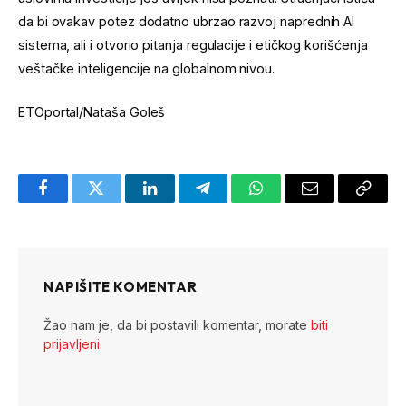
da bi ovakav potez dodatno ubrzao razvoj naprednih AI
sistema, ali i otvorio pitanja regulacije i etičkog korišćenja
veštačke inteligencije na globalnom nivou.
ETOportal/Nataša Goleš
Facebook
Twitter
LinkedIn
Telegram
WhatsApp
Email
Copy
Link
NAPIŠITE KOMENTAR
Žao nam je, da bi postavili komentar, morate
biti
prijavljeni
.