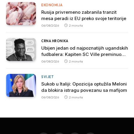
EKONOMIJA
Rusija privremeno zabranila tranzit
mesa peradi iz EU preko svoje teritorije
06/08/2026
2 minuta
CRNA HRONIKA
Ubijen jedan od najpoznatijih ugandskih
fudbalera: Kapiten SC Ville preminuo
nakon brutalnog napada
06/08/2026
2 minuta
SVIJET
Sukob u Italiji: Opozicija optužila Meloni
da blokira istragu povezanu sa mafijom
06/08/2026
2 minuta