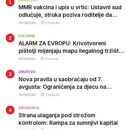
ZDRAVLJE
MMR vakcina i upis u vrtić: Ustavni sud
odlučuje, struka poziva roditelje da
vjeruju nauci
02/08/2026
2 minuta
KOLUMNE
ALARM ZA EVROPU: Krivotvoreni
pištolji mijenjaju mapu ilegalnog tržišta,
istrage ukazuju na proizvodnju van EU
03/08/2026
3 minuta
DRUŠTVO
Nova pravila u saobraćaju od 7.
avgusta: Ograničenja za djecu na
trotinetima i mlade vozače, veće kazne
06/08/2026
7 minuta
za nepropisan prevoz djece
EKONOMIJA
Strana ulaganja pod strožom
kontrolom: Rampa za sumnjivi kapital