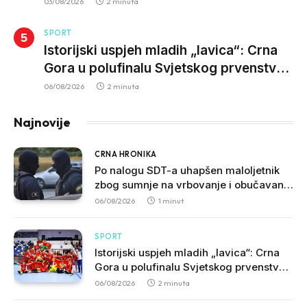
03/08/2026
2 minuta
SPORT
Istorijski uspjeh mladih „lavica“: Crna
Gora u polufinalu Svjetskog prvenstva
nakon pobjede nad Slovačkom
06/08/2026
2 minuta
Najnovije
CRNA HRONIKA
Po nalogu SDT-a uhapšen maloljetnik
zbog sumnje na vrbovanje i obučavanje
za izvršenje terorističkih djela
06/08/2026
1 minut
SPORT
Istorijski uspjeh mladih „lavica“: Crna
Gora u polufinalu Svjetskog prvenstva
nakon pobjede nad Slovačkom
06/08/2026
2 minuta