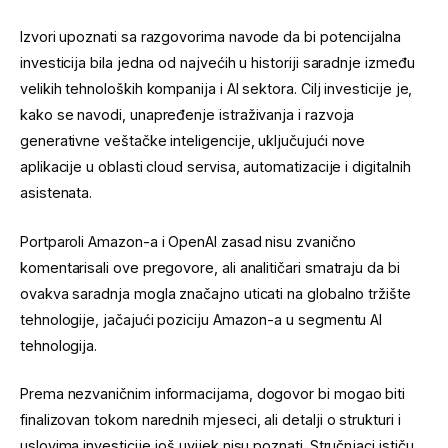
Izvori upoznati sa razgovorima navode da bi potencijalna
investicija bila jedna od najvećih u historiji saradnje između
velikih tehnoloških kompanija i AI sektora. Cilj investicije je,
kako se navodi, unapređenje istraživanja i razvoja
generativne veštačke inteligencije, uključujući nove
aplikacije u oblasti cloud servisa, automatizacije i digitalnih
asistenata.
Portparoli Amazon-a i OpenAI zasad nisu zvanično
komentarisali ove pregovore, ali analitičari smatraju da bi
ovakva saradnja mogla značajno uticati na globalno tržište
tehnologije, jačajući poziciju Amazon-a u segmentu AI
tehnologija.
Prema nezvaničnim informacijama, dogovor bi mogao biti
finalizovan tokom narednih mjeseci, ali detalji o strukturi i
uslovima investicije još uvijek nisu poznati. Stručnjaci ističu