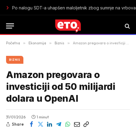
Istorijski uspjeh mladih „lavica“: Crna Gora u polufinalu Sv
Početna
»
Ekonomija
»
Biznis
»
Amazon pregovara o investiciji od 50 milijardi dolara u OpenAI
BIZNIS
Amazon pregovara o
investiciji od 50 milijardi
dolara u OpenAI
31/01/2026
1 minut
Share