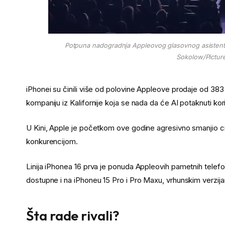
Potpuna nadogradnja Appleovog glasovnog asistenta
Sokolow/Picture
iPhonei su činili više od polovine Appleove prodaje od 383 
kompaniju iz Kalifornije koja se nada da će AI potaknuti k
U Kini, Apple je početkom ove godine agresivno smanjio 
konkurencijom.
Linija iPhonea 16 prva je ponuda Appleovih pametnih telefon
dostupne i na iPhoneu 15 Pro i Pro Maxu, vrhunskim verzij
Šta rade rivali?