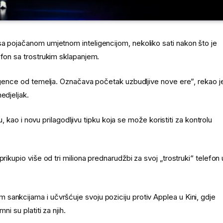
sa pojačanom umjetnom inteligencijom, nekoliko sati nakon što je
efon sa trostrukim sklapanjem.
ligence od temelja. Označava početak uzbudljive nove ere”, rekao j
edjeljak.
u, kao i novu prilagodljivu tipku koja se može koristiti za kontrolu
rikupio više od tri miliona prednarudžbi za svoj „trostruki“ telefon 
sankcijama i učvršćuje svoju poziciju protiv Applea u Kini, gdje
i su platiti za njih.