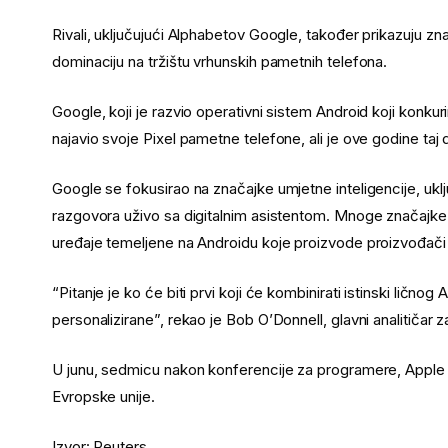
Rivali, uključujući Alphabetov Google, također prikazuju zn
dominaciju na tržištu vrhunskih pametnih telefona.
Google, koji je razvio operativni sistem Android koji konku
najavio svoje Pixel pametne telefone, ali je ove godine taj
Google se fokusirao na značajke umjetne inteligencije, ukl
razgovora uživo sa digitalnim asistentom. Mnoge značajke 
uređaje temeljene na Androidu koje proizvode proizvođači
“Pitanje je ko će biti prvi koji će kombinirati istinski lično
personalizirane”, rekao je Bob O’Donnell, glavni analitičar
U junu, sedmicu nakon konferencije za programere, Apple j
Evropske unije.
Izvor: Reuters