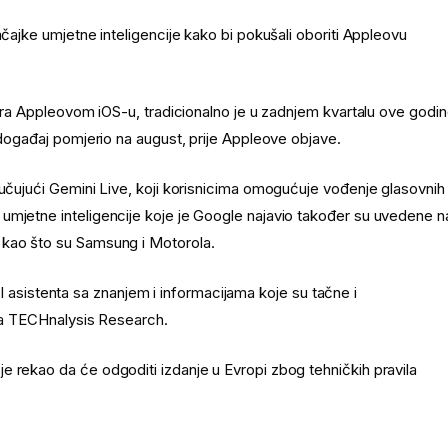
ačajke umjetne inteligencije kako bi pokušali oboriti Appleovu
rira Appleovom iOS-u, tradicionalno je u zadnjem kvartalu ove godi
 događaj pomjerio na august, prije Appleove objave.
jučujući Gemini Live, koji korisnicima omogućuje vođenje glasovnih
umjetne inteligencije koje je Google najavio također su uvedene n
 kao što su Samsung i Motorola.
g AI asistenta sa znanjem i informacijama koje su tačne i
 za TECHnalysis Research.
e rekao da će odgoditi izdanje u Evropi zbog tehničkih pravila