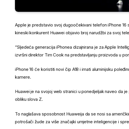
Apple je predstavio svoj dugoočekivani telefon iPhone 16 
kineski konkurent Huawei objavio broj narudžbi za svoj tel
“Sljedeća generacija iPhonea dizajnirana je za Apple Intel
izvršni direktor Tim Cook na predstavljanju proizvoda u pon
iPhone 16 će koristiti novi čip A18 i imati aluminijsku poleđin
kamere.
Huawei je na svojoj web stranici u ponedjeljak naveo da je p
obliku slova Z.
To naglašava sposobnost Huaweija da se nosi sa američkim 
potrošači žude za više značajki umjetne inteligencije i spremn