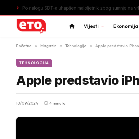
Istorijski uspjeh mladih „lavica“: Crna Gora u polufinal
Vijesti
Ekonomija
Početna
»
Magazin
»
Tehnologija
»
Apple predstavio iPhon
TEHNOLOGIJA
Apple predstavio iP
10/09/2024
4 minuta