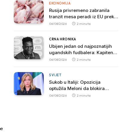
EKONOMIJA
Rusija privremeno zabranila
tranzit mesa peradi iz EU preko
svoje teritorije
06/08/2026
2 minuta
CRNA HRONIKA
Ubijen jedan od najpoznatijih
ugandskih fudbalera: Kapiten
SC Ville preminuo nakon
06/08/2026
2 minuta
brutalnog napada
SVIJET
Sukob u Italiji: Opozicija
optužila Meloni da blokira
istragu povezanu sa mafijom
06/08/2026
2 minuta
ne