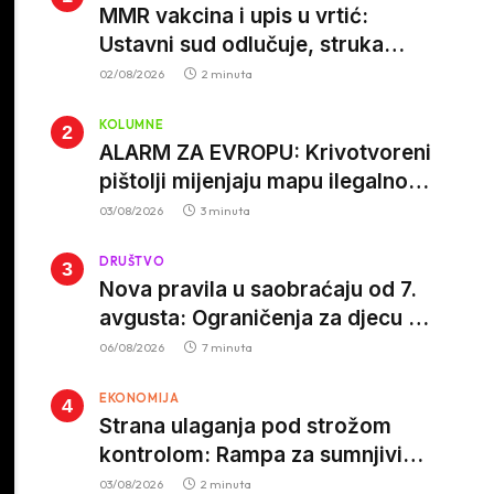
MMR vakcina i upis u vrtić:
Ustavni sud odlučuje, struka
poziva roditelje da vjeruju nauci
02/08/2026
2 minuta
KOLUMNE
ALARM ZA EVROPU: Krivotvoreni
pištolji mijenjaju mapu ilegalnog
tržišta, istrage ukazuju na
03/08/2026
3 minuta
proizvodnju van EU
DRUŠTVO
Nova pravila u saobraćaju od 7.
avgusta: Ograničenja za djecu na
trotinetima i mlade vozače, veće
06/08/2026
7 minuta
kazne za nepropisan prevoz
EKONOMIJA
djece
Strana ulaganja pod strožom
kontrolom: Rampa za sumnjivi
kapital
03/08/2026
2 minuta