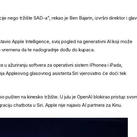
je nego tržište SAD-a”, rekao je Ben Bajarin, izvršni direktor i glav
tavio Apple Intelligence, svoj pogled na generativni AI koji može
at će vremena da te nadogradnje dođu do kupaca.
 u ažuriranju softvera za operativni sistem iPhonea i iPada,
a Appleovog glasovnog asistenta Siri vjerovatno će doći tek
io pušten na kinesko tržište. U julu je OpenAI blokirao pristup svo
raciju chatbota u Siri. Apple nije najavio AI partnera za Kinu.