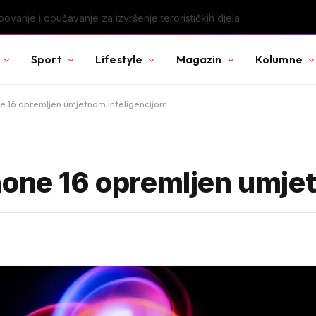
u Svjetskog prvenstva nakon pobjede nad Slovačkom
Sport
Lifestyle
Magazin
Kolumne
e 16 opremljen umjetnom inteligencijom
hone 16 opremljen umje