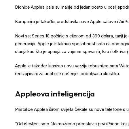
Dionice Applea pale su manje od jedan posto u poslijepo
Kompanija je također predstavila nove Apple satove i AirP
Novi sat Series 10 počinje s cijenom od 399 dolara, tanji 
generacija. Apple je istaknuo sposobnost sata da pomogne 
stanja kao što je apneja za vrijeme spavanja, kao i otkrivanj
Apple je također lansirao novu verziju robusnijeg sata Watc
redizajnirani za udobnije nošenje i poboljšanu akustiku.
Appleova inteligencija
Pristalice Applea širom svijeta čekale su nove telefone s 
“Oduševljeni smo što možemo predstaviti prvi iPhone koji je