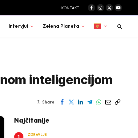
KONTAKT
Facebook
Instagram
X
YouTube
(Twitter)
Intervjui
Zelena Planeta
tnom inteligencijom
Share
Najčitanije
ZDRAVLJE