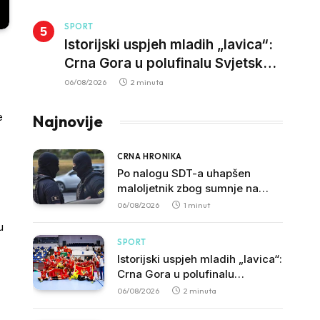
SPORT
Istorijski uspjeh mladih „lavica“:
Crna Gora u polufinalu Svjetskog
prvenstva nakon pobjede nad
06/08/2026
2 minuta
Slovačkom
e
Najnovije
CRNA HRONIKA
Po nalogu SDT-a uhapšen
maloljetnik zbog sumnje na
vrbovanje i obučavanje za
06/08/2026
1 minut
izvršenje terorističkih djela
u
SPORT
Istorijski uspjeh mladih „lavica“:
Crna Gora u polufinalu
Svjetskog prvenstva nakon
06/08/2026
2 minuta
pobjede nad Slovačkom