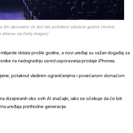
 Siri vjerovatno će doći tek početkom sljedeće godine [Andrej
 alliance via Getty Images]
milijarde dolara prošle godine, a novi uređaji su važan događaj za
orisnike na nadogradnju usred usporavanja prodaje iPhonea.
cijene, potaknut vladinim ograničenjima i povećanom domaćom
a dizajniranih oko ovih AI značajki, iako se očekuje da će biti
ama uređaja prethodne generacije.