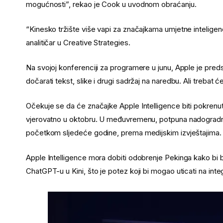
mogućnosti”, rekao je Cook u uvodnom obraćanju.
“Kinesko tržište više vapi za značajkama umjetne inteligenci
analitičar u Creative Strategies.
Na svojoj konferenciji za programere u junu, Apple je preds
dočarati tekst, slike i drugi sadržaj na naredbu. Ali treb
Očekuje se da će značajke Apple Intelligence biti pokrenute
vjerovatno u oktobru. U međuvremenu, potpuna nadogradnj
početkom sljedeće godine, prema medijskim izvještajima.
Apple Intelligence mora dobiti odobrenje Pekinga kako bi b
ChatGPT-u u Kini, što je potez koji bi mogao uticati na integ