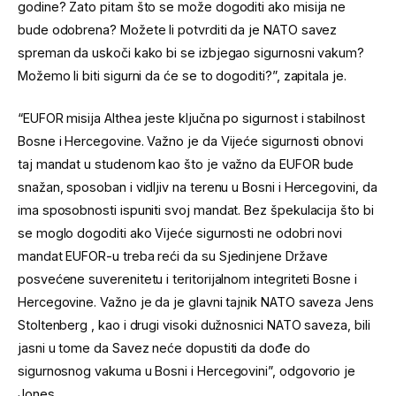
godine? Zato pitam što se može dogoditi ako misija ne
bude odobrena? Možete li potvrditi da je NATO savez
spreman da uskoči kako bi se izbjegao sigurnosni vakum?
Možemo li biti sigurni da će se to dogoditi?”, zapitala je.
“EUFOR misija Althea jeste ključna po sigurnost i stabilnost
Bosne i Hercegovine. Važno je da Vijeće sigurnosti obnovi
taj mandat u studenom kao što je važno da EUFOR bude
snažan, sposoban i vidljiv na terenu u Bosni i Hercegovini, da
ima sposobnosti ispuniti svoj mandat. Bez špekulacija što bi
se moglo dogoditi ako Vijeće sigurnosti ne odobri novi
mandat EUFOR-u treba reći da su Sjedinjene Države
posvećene suverenitetu i teritorijalnom integriteti Bosne i
Hercegovine. Važno je da je glavni tajnik NATO saveza Jens
Stoltenberg , kao i drugi visoki dužnosnici NATO saveza, bili
jasni u tome da Savez neće dopustiti da dođe do
sigurnosnog vakuma u Bosni i Hercegovini”, odgovorio je
Jones.