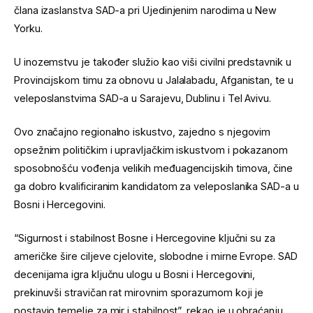
člana izaslanstva SAD-a pri Ujedinjenim narodima u New
Yorku.
U inozemstvu je također služio kao viši civilni predstavnik u
Provincijskom timu za obnovu u Jalalabadu, Afganistan, te u
veleposlanstvima SAD-a u Sarajevu, Dublinu i Tel Avivu.
Ovo značajno regionalno iskustvo, zajedno s njegovim
opsežnim političkim i upravljačkim iskustvom i pokazanom
sposobnošću vođenja velikih međuagencijskih timova, čine
ga dobro kvalificiranim kandidatom za veleposlanika SAD-a u
Bosni i Hercegovini.
“Sigurnost i stabilnost Bosne i Hercegovine ključni su za
američke šire ciljeve cjelovite, slobodne i mirne Evrope. SAD
decenijama igra ključnu ulogu u Bosni i Hercegovini,
prekinuvši stravičan rat mirovnim sporazumom koji je
postavio temelje za mir i stabilnost”, rekao je u obraćanju