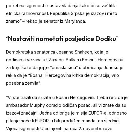
potrebna sigurnost i sustav vladanja kako bi se zaštitila
etnička raznovrsnost. Republika Srpska je izazov i mi to
znamo” – rekao je senator iz Marylanda.
‘Nastaviti nametati posljedice Dodiku’
Demokratska senatorica Jeaanne Shaheen, koja je
godinama vezana uz Zapadni Balkan i Bosnu i Hercegovinu
za koju kaže da joj je “prirasla srcu” u obraćanju Jonesu je
rekla da je “Bosna i Hercegovina krhka demokracija, vrlo
posebna zemlja”.
“Vi ste tražili da služite u Bosni i Hercegovini. Treba reći da je
ambasador Murphy odradio odličan posao, ali vi znate da su
izazovi značajni. Jedna od briga je misija EUFOR-a, odnosno
pitanje hoće li EUFOR-u biti produžen mandat na sjednici
Vijeća sigurnosti Ujedinjenih naroda 2. novembra ove