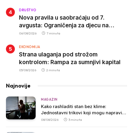
DRUŠTVO
Nova pravila u saobraćaju od 7.
avgusta: Ograničenja za djecu na
trotinetima i mlade vozače, veće kazne
06/08/2026
7 minuta
za nepropisan prevoz djece
EKONOMIJA
Strana ulaganja pod strožom
kontrolom: Rampa za sumnjivi kapital
03/08/2026
2 minuta
Najnovije
MAGAZIN
Kako rashladiti stan bez klime:
Jednostavni trikovi koji mogu napraviti
veliku razliku
08/08/2026
3 minuta