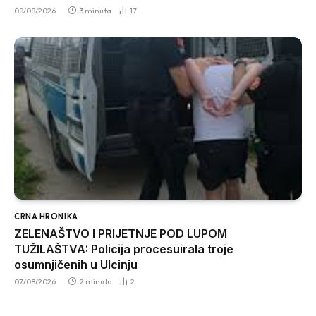
08/08/2026
3 minuta
17
CRNA HRONIKA
ZELENAŠTVO I PRIJETNJE POD LUPOM
TUŽILAŠTVA: Policija procesuirala troje
osumnjičenih u Ulcinju
07/08/2026
2 minuta
2