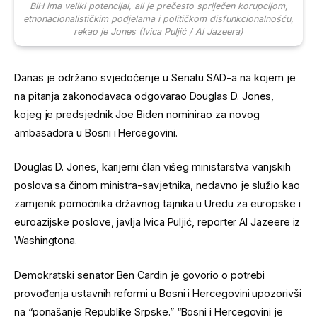
BiH ima veliki potencijal, ali je prečesto spriječen korupcijom,
etnonacionalističkim podjelama i političkom disfunkcionalnošću,
rekao je Jones (Ivica Puljić / Al Jazeera)
Danas je održano svjedočenje u Senatu SAD-a na kojem je
na pitanja zakonodavaca odgovarao Douglas D. Jones,
kojeg je predsjednik Joe Biden nominirao za novog
ambasadora u Bosni i Hercegovini.
Douglas D. Jones, karijerni član višeg ministarstva vanjskih
poslova sa činom ministra-savjetnika, nedavno je služio kao
zamjenik pomoćnika državnog tajnika u Uredu za europske i
euroazijske poslove, javlja Ivica Puljić, reporter Al Jazeere iz
Washingtona.
Demokratski senator Ben Cardin je govorio o potrebi
provođenja ustavnih reformi u Bosni i Hercegovini upozorivši
na “ponašanje Republike Srpske.” “Bosni i Hercegovini je