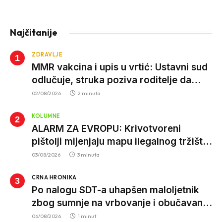
Najčitanije
ZDRAVLJE
MMR vakcina i upis u vrtić: Ustavni sud
odlučuje, struka poziva roditelje da
vjeruju nauci
02/08/2026
2 minuta
KOLUMNE
ALARM ZA EVROPU: Krivotvoreni
pištolji mijenjaju mapu ilegalnog tržišta,
istrage ukazuju na proizvodnju van EU
03/08/2026
3 minuta
CRNA HRONIKA
Po nalogu SDT-a uhapšen maloljetnik
zbog sumnje na vrbovanje i obučavanje
za izvršenje terorističkih djela
06/08/2026
1 minut