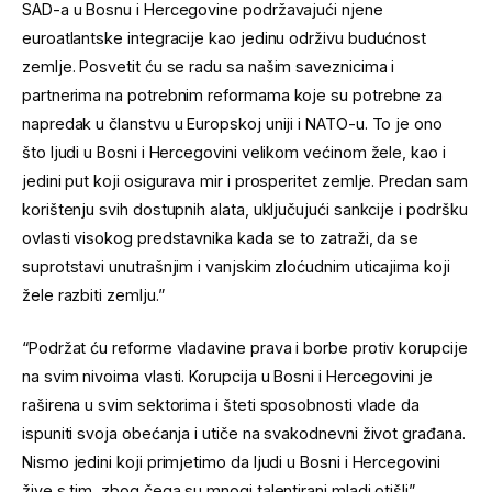
SAD-a u Bosnu i Hercegovine podržavajući njene
euroatlantske integracije kao jedinu održivu budućnost
zemlje. Posvetit ću se radu sa našim saveznicima i
partnerima na potrebnim reformama koje su potrebne za
napredak u članstvu u Europskoj uniji i NATO-u. To je ono
što ljudi u Bosni i Hercegovini velikom većinom žele, kao i
jedini put koji osigurava mir i prosperitet zemlje. Predan sam
korištenju svih dostupnih alata, uključujući sankcije i podršku
ovlasti visokog predstavnika kada se to zatraži, da se
suprotstavi unutrašnjim i vanjskim zloćudnim uticajima koji
žele razbiti zemlju.”
“Podržat ću reforme vladavine prava i borbe protiv korupcije
na svim nivoima vlasti. Korupcija u Bosni i Hercegovini je
raširena u svim sektorima i šteti sposobnosti vlade da
ispuniti svoja obećanja i utiče na svakodnevni život građana.
Nismo jedini koji primjetimo da ljudi u Bosni i Hercegovini
žive s tim, zbog čega su mnogi talentirani mladi otišli”,