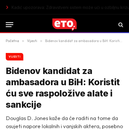
Kadić upozorava: Zdravstveni sistem može ući u ozbiljnu kriz
Početna
»
Vijesti
»
Bidenov kandidat za ambasadora u BiH: Koristit ću sve raspoložive alate i sankcije
VIJESTI
Bidenov kandidat za
ambasadora u BiH: Koristit
ću sve raspoložive alate i
sankcije
Douglas D. Jones kaže da će raditi na tome da
osujeti napore lokalnih i vanjskih aktera, posebno