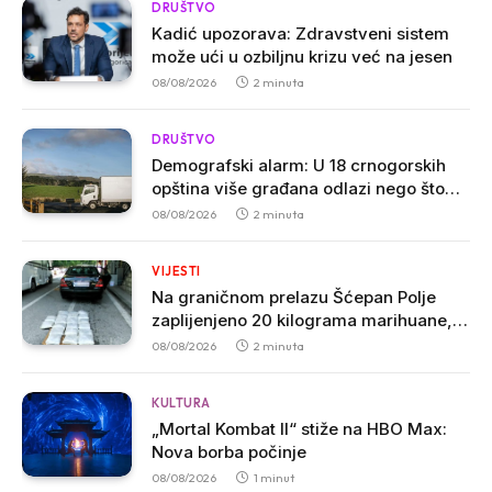
DRUŠTVO
Kadić upozorava: Zdravstveni sistem
može ući u ozbiljnu krizu već na jesen
08/08/2026
2 minuta
DRUŠTVO
Demografski alarm: U 18 crnogorskih
opština više građana odlazi nego što
dolazi
08/08/2026
2 minuta
VIJESTI
Na graničnom prelazu Šćepan Polje
zaplijenjeno 20 kilograma marihuane,
uhapšen muškarac iz Zete
08/08/2026
2 minuta
KULTURA
„Mortal Kombat II“ stiže na HBO Max:
Nova borba počinje
08/08/2026
1 minut