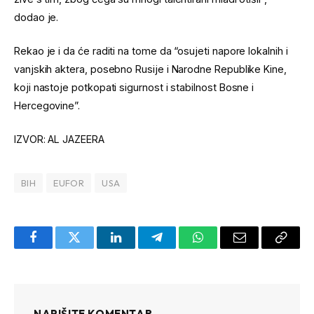
dodao je.
Rekao je i da će raditi na tome da “osujeti napore lokalnih i
vanjskih aktera, posebno Rusije i Narodne Republike Kine,
koji nastoje potkopati sigurnost i stabilnost Bosne i
Hercegovine”.
IZVOR: AL JAZEERA
BIH
EUFOR
USA
Facebook
Twitter
LinkedIn
Telegram
WhatsApp
Email
Copy
Link
NAPIŠITE KOMENTAR