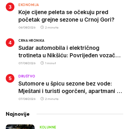
EKONOMIJA
Koje cijene peleta se očekuju pred
početak grejne sezone u Crnoj Gori?
06/08/2026
2 minuta
CRNA HRONIKA
Sudar automobila i električnog
trotineta u Nikšiću: Povrijeđen vozač
trotineta, prebačen u bolnicu
07/08/2026
1 minut
DRUŠTVO
Sutomore u špicu sezone bez vode:
Mještani i turisti ogorčeni, apartmani se
prazne zbog višesatnih restrikcija
07/08/2026
2 minuta
Najnovije
KOLUMNE