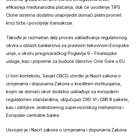
efikasnija međunarodna plaćanja, dok će uvođenje TIPS
Clone sistema dodatno unaprijediti domaći platni promet
kroz brže i povoljnije transakcije.
Takođe je razmatran dalji proces usklađivanja regulatornog
okvira u oblasti bankarstva sa pravnom tekovinom Evropske
unije, u okviru pregovaračkog Poglavlja 9 – Finansijske
usluge, kao i pripreme za buduće članstvo Crne Gore u EU.
U tom kontekstu, Savjet CBCG utvrdio je Nacrt zakona o
izmjenama i dopunama Zakona o kreditnim institucijama,
kojim se domaći okvir dodatno usklađuje sa evropskim
regulatornim standardima, uključujući CRD VI i CRR III pakete,
kao i zahtjeve Jedinstvenog supervizorskog mehanizma i
Evropske centralne banke.
Usvojen je i Nacrt zakona o izmjenama i dopunama Zakona