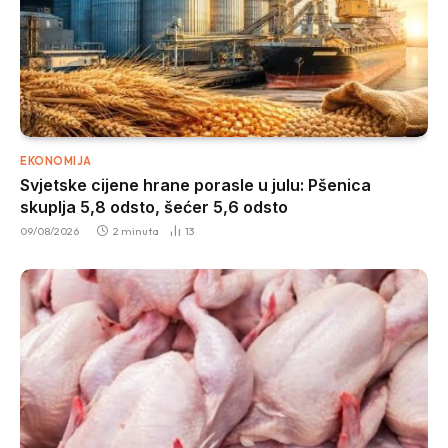
EKONOMIJA
Svjetske cijene hrane porasle u julu: Pšenica
skuplja 5,8 odsto, šećer 5,6 odsto
09/08/2026
2 minuta
13