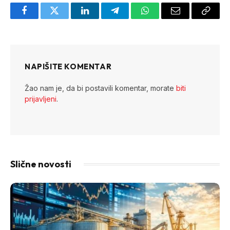
Facebook
Twitter
LinkedIn
Telegram
WhatsApp
Email
Copy
Link
NAPIŠITE KOMENTAR
Žao nam je, da bi postavili komentar, morate
biti
prijavljeni
.
Slične novosti