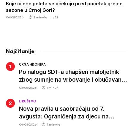
Koje cijene peleta se očekuju pred početak grejne
sezone u Crnoj Gori?
06/08/2026
2 minuta
21
Najčitanije
CRNA HRONIKA
Po nalogu SDT-a uhapšen maloljetnik
zbog sumnje na vrbovanje i obučavanje
za izvršenje terorističkih djela
06/08/2026
1 minut
DRUŠTVO
Nova pravila u saobraćaju od 7.
avgusta: Ograničenja za djecu na
trotinetima i mlade vozače, veće kazne
06/08/2026
7 minuta
za nepropisan prevoz djece