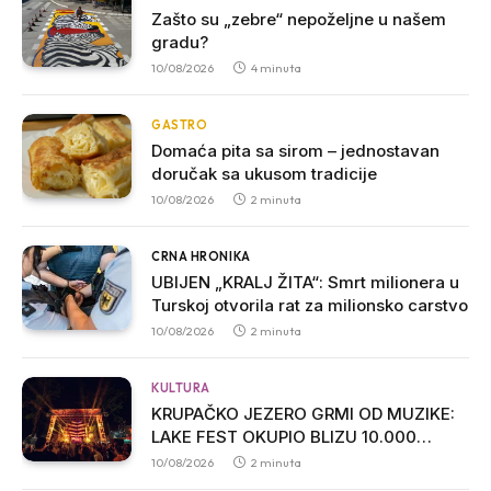
Zašto su „zebre“ nepoželjne u našem
gradu?
10/08/2026
4 minuta
GASTRO
Domaća pita sa sirom – jednostavan
doručak sa ukusom tradicije
10/08/2026
2 minuta
CRNA HRONIKA
UBIJEN „KRALJ ŽITA“: Smrt milionera u
Turskoj otvorila rat za milionsko carstvo
10/08/2026
2 minuta
KULTURA
KRUPAČKO JEZERO GRMI OD MUZIKE:
LAKE FEST OKUPIO BLIZU 10.000
POSJETILACA
10/08/2026
2 minuta