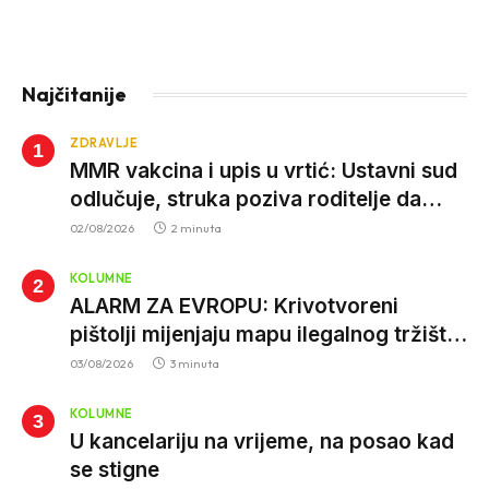
Najčitanije
ZDRAVLJE
MMR vakcina i upis u vrtić: Ustavni sud
odlučuje, struka poziva roditelje da
vjeruju nauci
02/08/2026
2 minuta
KOLUMNE
ALARM ZA EVROPU: Krivotvoreni
pištolji mijenjaju mapu ilegalnog tržišta,
istrage ukazuju na proizvodnju van EU
03/08/2026
3 minuta
KOLUMNE
U kancelariju na vrijeme, na posao kad
se stigne