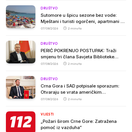
DRUŠTVO
Sutomore u špicu sezone bez vode:
Mještani i turisti ogorčeni, apartmani se
prazne zbog višesatnih restrikcija
07/08/2026
2 minuta
DRUŠTVO
PERIĆ POKRENUO POSTUPAK: Traži
smjenu tri člana Savjeta Biblioteke
„Radosav Ljumović“ zbog inicijative o
07/08/2026
2 minuta
promjeni imena
DRUŠTVO
Crna Gora i SAD potpisale sporazum:
Otvaraju se vrata američkim
investicijama i tehnologijama
07/08/2026
2 minuta
VIJESTI
„Požari širom Crne Gore: Zatražena
pomoć iz vazduha“