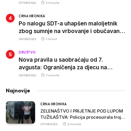
07/08/2026
2 minuta
CRNA HRONIKA
Po nalogu SDT-a uhapšen maloljetnik
zbog sumnje na vrbovanje i obučavanje
za izvršenje terorističkih djela
06/08/2026
1 minut
DRUŠTVO
Nova pravila u saobraćaju od 7.
avgusta: Ograničenja za djecu na
trotinetima i mlade vozače, veće kazne
06/08/2026
7 minuta
za nepropisan prevoz djece
Najnovije
CRNA HRONIKA
ZELENAŠTVO I PRIJETNJE POD LUPOM
TUŽILAŠTVA: Policija procesuirala troje
osumnjičenih u Ulcinju
07/08/2026
2 minuta