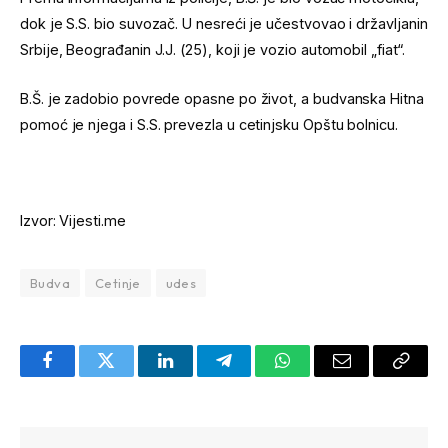
dok je S.S. bio suvozač. U nesreći je učestvovao i državljanin
Srbije, Beograđanin J.J. (25), koji je vozio automobil „fiat“.
B.Š. je zadobio povrede opasne po život, a budvanska Hitna
pomoć je njega i S.S. prevezla u cetinjsku Opštu bolnicu.
Izvor: Vijesti.me
Budva
Cetinje
udes
Facebook
Twitter
LinkedIn
Telegram
WhatsApp
Email
Copy
Link