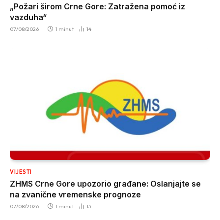
„Požari širom Crne Gore: Zatražena pomoć iz
vazduha“
07/08/2026
1 minut
14
VIJESTI
ZHMS Crne Gore upozorio građane: Oslanjajte se
na zvanične vremenske prognoze
07/08/2026
1 minut
13