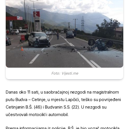
Foto: Vijesti.me
Danas oko 11 sati, u saobraćajnoj nezgodi na magistralnom
putu Budva – Cetinje, u mjestu Lapčići, teško su povrijeđeni
Cetinjanin B.Š. (46) i Budvanin S.S. (22). U nezgodi su
učestvovali motocikl i automobil.
Prema informacijama iz policije, B.Š. je bio vozač motocikla,