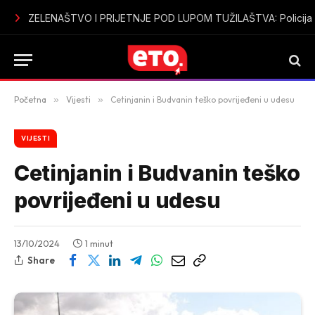
ZELENAŠTVO I PRIJETNJE POD LUPOM TUŽILAŠTVA: Policija pro
Početna
»
Vijesti
»
Cetinjanin i Budvanin teško povrijeđeni u udesu
VIJESTI
Cetinjanin i Budvanin teško
povrijeđeni u udesu
13/10/2024
1 minut
Share