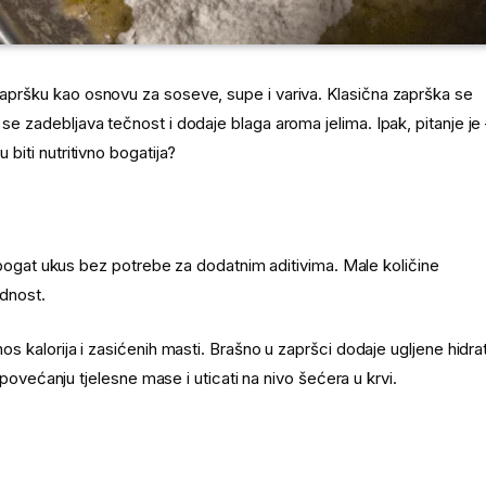
 zapršku kao osnovu za soseve, supe i variva. Klasična zaprška se
 se zadebljava tečnost i dodaje blaga aroma jelima. Ipak, pitanje je
 biti nutritivno bogatija?
bogat ukus bez potrebe za dodatnim aditivima. Male količine
ednost.
 kalorija i zasićenih masti. Brašno u zapršci dodaje ugljene hidra
povećanju tjelesne mase i uticati na nivo šećera u krvi.