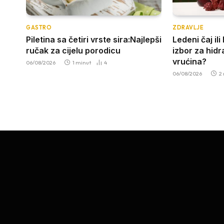
GASTRO
ZDRAVLJE
Piletina sa četiri vrste sira:Najlepši
Ledeni čaj ili
ručak za cijelu porodicu
izbor za hidr
vrućina?
06/08/2026
1 minut
4
06/08/2026
2