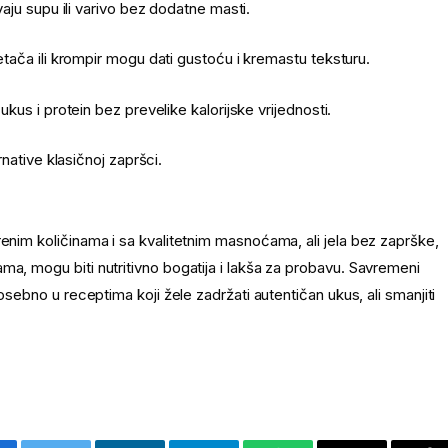
aju supu ili varivo bez dodatne masti.
tača ili krompir mogu dati gustoću i kremastu teksturu.
kus i protein bez prevelike kalorijske vrijednosti.
native klasičnoj zapršci.
renim količinama i sa kvalitetnim masnoćama, ali jela bez zaprške,
ma, mogu biti nutritivno bogatija i lakša za probavu. Savremeni
posebno u receptima koji žele zadržati autentičan ukus, ali smanjiti