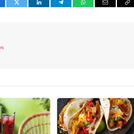
cebook
Twitter
LinkedIn
Telegram
WhatsApp
Email
Co
Li
eni
.