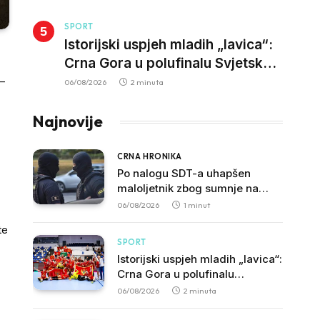
SPORT
Istorijski uspjeh mladih „lavica“:
Crna Gora u polufinalu Svjetskog
prvenstva nakon pobjede nad
 –
06/08/2026
2 minuta
Slovačkom
Najnovije
CRNA HRONIKA
Po nalogu SDT-a uhapšen
maloljetnik zbog sumnje na
vrbovanje i obučavanje za
06/08/2026
1 minut
izvršenje terorističkih djela
te
SPORT
Istorijski uspjeh mladih „lavica“:
Crna Gora u polufinalu
Svjetskog prvenstva nakon
06/08/2026
2 minuta
pobjede nad Slovačkom