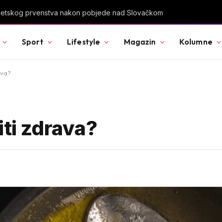
u Svjetskog prvenstva nakon pobjede nad Slovačkom
Sport
Lifestyle
Magazin
Kolumne
ava?
iti zdrava?