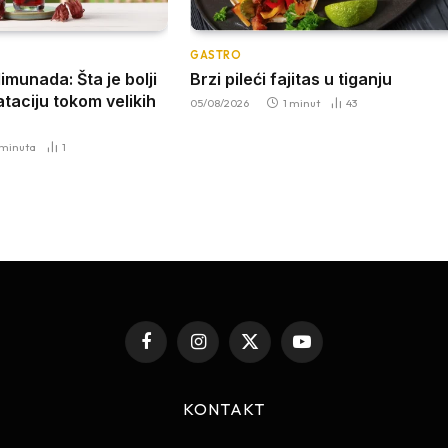
GASTRO
 limunada: Šta je bolji
Brzi pileći fajitas u tiganju
ataciju tokom velikih
05/08/2026
1 minut
43
 minuta
1
Facebook
Instagram
X
YouTube
(Twitter)
KONTAKT