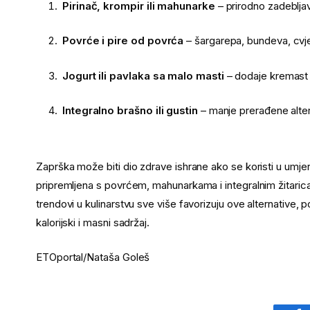
Pirinač, krompir ili mahunarke
– prirodno zadebljav
Povrće i pire od povrća
– šargarepa, bundeva, cvje
Jogurt ili pavlaka sa malo masti
– dodaje kremast u
Integralno brašno ili gustin
– manje prerađene alter
Zaprška može biti dio zdrave ishrane ako se koristi u umje
pripremljena s povrćem, mahunarkama i integralnim žitarica
trendovi u kulinarstvu sve više favorizuju ove alternative, 
kalorijski i masni sadržaj.
ETOportal/Nataša Goleš