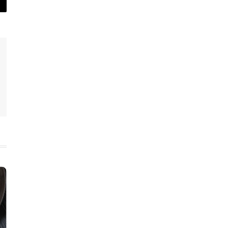
py
nk