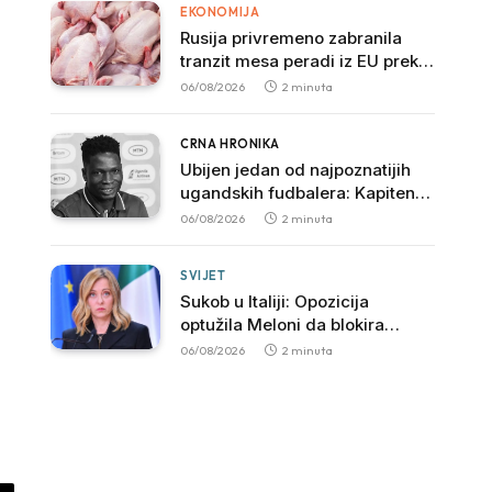
EKONOMIJA
Rusija privremeno zabranila
tranzit mesa peradi iz EU preko
svoje teritorije
06/08/2026
2 minuta
CRNA HRONIKA
Ubijen jedan od najpoznatijih
ugandskih fudbalera: Kapiten
SC Ville preminuo nakon
06/08/2026
2 minuta
brutalnog napada
SVIJET
Sukob u Italiji: Opozicija
optužila Meloni da blokira
istragu povezanu sa mafijom
06/08/2026
2 minuta