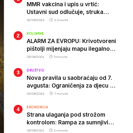
MMR vakcina i upis u vrtić:
Ustavni sud odlučuje, struka
poziva roditelje da vjeruju nauci
02/08/2026
2 minuta
KOLUMNE
ALARM ZA EVROPU: Krivotvoreni
pištolji mijenjaju mapu ilegalnog
tržišta, istrage ukazuju na
03/08/2026
3 minuta
proizvodnju van EU
DRUŠTVO
Nova pravila u saobraćaju od 7.
avgusta: Ograničenja za djecu na
trotinetima i mlade vozače, veće
06/08/2026
7 minuta
kazne za nepropisan prevoz
EKONOMIJA
djece
Strana ulaganja pod strožom
kontrolom: Rampa za sumnjivi
kapital
03/08/2026
2 minuta