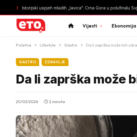
Istorijski uspjeh mladih „lavica“: Crna Gora u polufinal
Vijesti
Ekonomija
Početna
»
Lifestyle
»
Gastro
»
Da li zaprška može biti zdr
GASTRO
ZDRAVLJE
Da li zaprška može b
20/02/2026
2 minuta