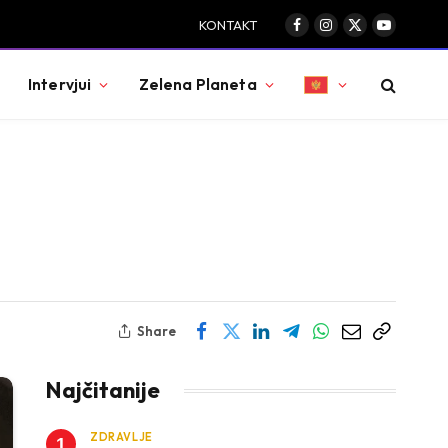
KONTAKT
Facebook
Instagram
X
YouTube
(Twitter)
Intervjui
Zelena Planeta
Share
Najčitanije
ZDRAVLJE