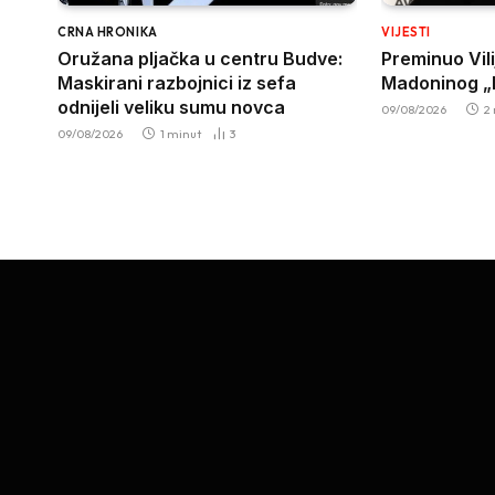
CRNA HRONIKA
VIJESTI
Oružana pljačka u centru Budve:
Preminuo Vil
Maskirani razbojnici iz sefa
Madoninog „R
odnijeli veliku sumu novca
09/08/2026
2
09/08/2026
1 minut
3