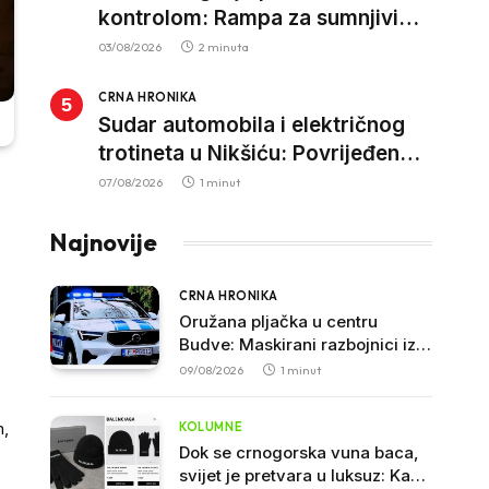
kontrolom: Rampa za sumnjivi
kapital
03/08/2026
2 minuta
CRNA HRONIKA
Sudar automobila i električnog
trotineta u Nikšiću: Povrijeđen
vozač trotineta, prebačen u
07/08/2026
1 minut
bolnicu
Najnovije
CRNA HRONIKA
Oružana pljačka u centru
Budve: Maskirani razbojnici iz
sefa odnijeli veliku sumu novca
09/08/2026
1 minut
m,
KOLUMNE
Dok se crnogorska vuna baca,
svijet je pretvara u luksuz: Kako