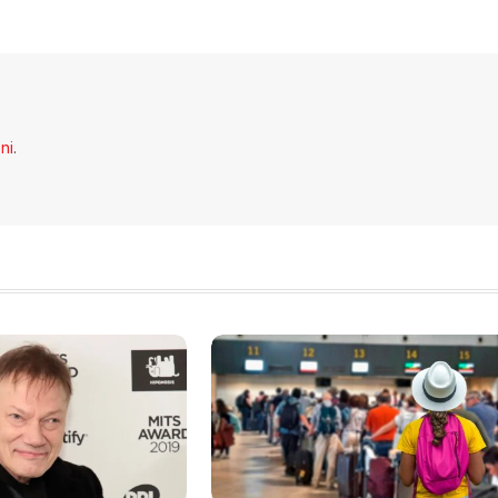
Li
eni
.