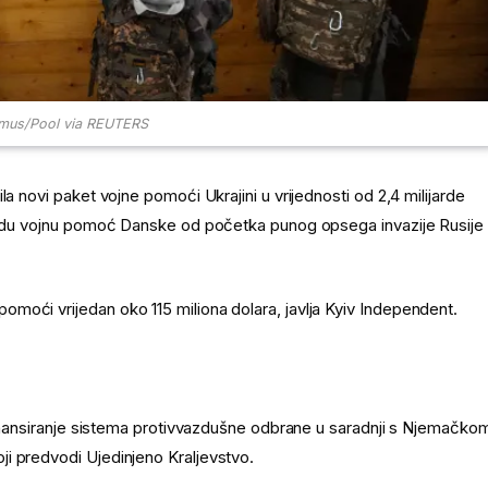
amus/Pool via REUTERS
a novi paket vojne pomoći Ukrajini u vrijednosti od 2,4 milijarde
 redu vojnu pomoć Danske od početka punog opsega invazije Rusije
moći vrijedan oko 115 miliona dolara, javlja Kyiv Independent.
 finansiranje sistema protivvazdušne odbrane u saradnji s Njemačko
i predvodi Ujedinjeno Kraljevstvo.