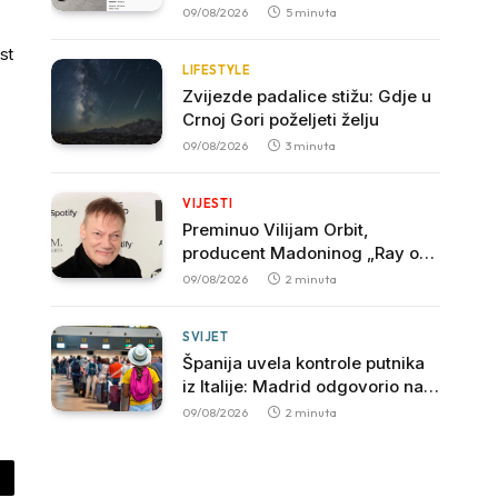
je nestao zanat koji je nekada
09/08/2026
5 minuta
hranio sjever
st
LIFESTYLE
Zvijezde padalice stižu: Gdje u
Crnoj Gori poželjeti želju
09/08/2026
3 minuta
VIJESTI
Preminuo Vilijam Orbit,
producent Madoninog „Ray of
Light“
09/08/2026
2 minuta
SVIJET
Španija uvela kontrole putnika
iz Italije: Madrid odgovorio na
potez vlade Đorđe Meloni
09/08/2026
2 minuta
py