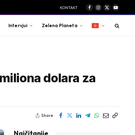
KONTAKT
Facebook
Instagram
X
YouTube
(Twitter)
Intervjui
Zelena Planeta
iliona dolara za
Share
Najčitanije