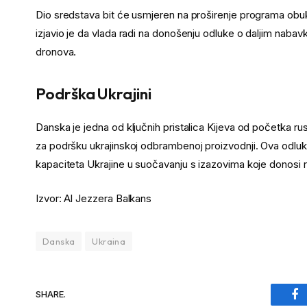
Dio sredstava bit će usmjeren na proširenje programa obu
izjavio je da vlada radi na donošenju odluke o daljim nabav
dronova.
Podrška Ukrajini
Danska je jedna od ključnih pristalica Kijeva od početka rus
za podršku ukrajinskoj odbrambenoj proizvodnji. Ova odlu
kapaciteta Ukrajine u suočavanju s izazovima koje donosi r
Izvor: Al Jezzera Balkans
Danska
Ukraina
SHARE.
Fa