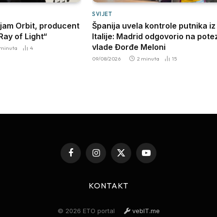
SVIJET
ijam Orbit, producent
Španija uvela kontrole putnika iz
ay of Light“
Italije: Madrid odgovorio na pote
vlade Đorđe Meloni
 minuta
4
09/08/2026
2 minuta
15
Facebook
Instagram
X
YouTube
(Twitter)
KONTAKT
© 2026 ETO portal
vebIT.me