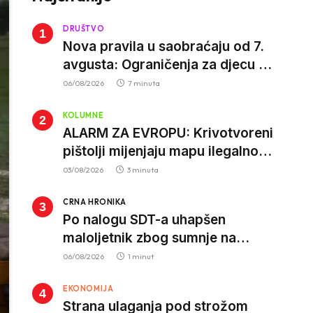
DRUŠTVO
Nova pravila u saobraćaju od 7.
avgusta: Ograničenja za djecu na
trotinetima i mlade vozače, veće
06/08/2026
7 minuta
kazne za nepropisan prevoz
KOLUMNE
djece
ALARM ZA EVROPU: Krivotvoreni
pištolji mijenjaju mapu ilegalnog
tržišta, istrage ukazuju na
03/08/2026
3 minuta
proizvodnju van EU
CRNA HRONIKA
Po nalogu SDT-a uhapšen
maloljetnik zbog sumnje na
vrbovanje i obučavanje za
06/08/2026
1 minut
izvršenje terorističkih djela
EKONOMIJA
Strana ulaganja pod strožom