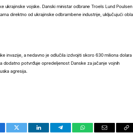
ke ukrajinske vojske. Danski ministar odbrane Troels Lund Poulsen
kama direktno od ukrajinske odbrambene industrije, uključujući obla
ke invazije, a nedavno je odlučila izdvojiti skoro 630 miliona dolara
ka dodatno potvrđuje opredeljenost Danske za jačanje vojnih
uska agresija.
cebook
Twitter
LinkedIn
Telegram
WhatsApp
Email
Co