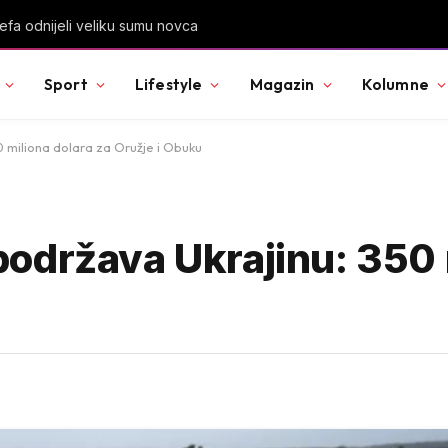
: Kako je nestao zanat koji je nekada hranio sjever
Sport
Lifestyle
Magazin
Kolumne
 miliona dolara za Oružje i Obuku
održava Ukrajinu: 350 m