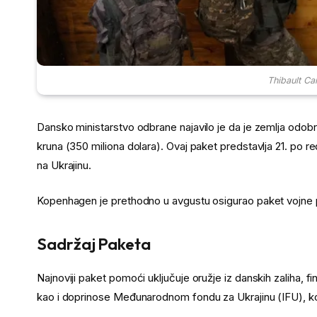
Thibault C
Dansko ministarstvo odbrane najavilo je da je zemlja odobril
kruna (350 miliona dolara). Ovaj paket predstavlja 21. po
na Ukrajinu.
Kopenhagen je prethodno u avgustu osigurao paket vojne po
Sadržaj Paketa
Najnoviji paket pomoći uključuje oružje iz danskih zaliha,
kao i doprinose Međunarodnom fondu za Ukrajinu (IFU), koj