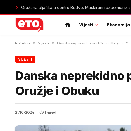
Dok se crnogorska vuna baca, svijet je pretvara u luksuz
Vijesti
Ekonomija
Početna
»
Vijesti
»
Danska neprekidno podržava Ukrajinu: 350
VIJESTI
Danska neprekidno p
Oružje i Obuku
21/10/2024
1 minut