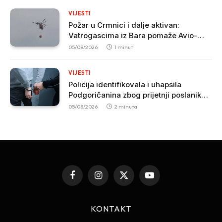
VIJESTI
Požar u Crmnici i dalje aktivan:
Vatrogascima iz Bara pomaže Avio-
helikopterska jedinica MUP-a
05/08/2026
1 minut
VIJESTI
Policija identifikovala i uhapsila
Podgoričanina zbog prijetnji poslaniku
Nikoli Zirojeviću
05/08/2026
2 minuta
Facebook
Instagram
X
YouTube
(Twitter)
KONTAKT