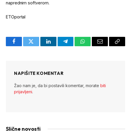
naprednim softverom.
ETOportal
Facebook
Twitter
LinkedIn
Telegram
WhatsApp
Email
Copy
Link
NAPIŠITE KOMENTAR
Žao nam je, da bi postavili komentar, morate
biti
prijavljeni
.
Slične novosti