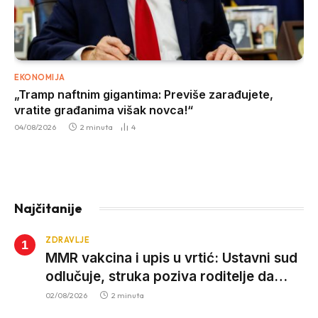
EKONOMIJA
„Tramp naftnim gigantima: Previše zarađujete,
vratite građanima višak novca!“
04/08/2026
2 minuta
4
Najčitanije
ZDRAVLJE
MMR vakcina i upis u vrtić: Ustavni sud
odlučuje, struka poziva roditelje da
vjeruju nauci
02/08/2026
2 minuta