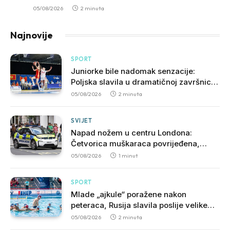
05/08/2026
2 minuta
Najnovije
SPORT
Juniorke bile nadomak senzacije:
Poljska slavila u dramatičnoj završnici,
slijedi borba za opstanak u A diviziji
05/08/2026
2 minuta
SVIJET
Napad nožem u centru Londona:
Četvorica muškaraca povrijeđena,
uhapšena žena
05/08/2026
1 minut
SPORT
Mlade „ajkule“ poražene nakon
peteraca, Rusija slavila poslije velike
borbe
05/08/2026
2 minuta