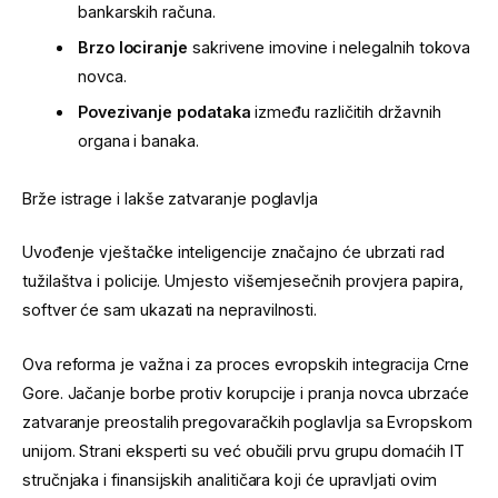
bankarskih računa.
Brzo lociranje
sakrivene imovine i nelegalnih tokova
novca.
Povezivanje podataka
između različitih državnih
organa i banaka.
Brže istrage i lakše zatvaranje poglavlja
Uvođenje vještačke inteligencije značajno će ubrzati rad
tužilaštva i policije. Umjesto višemjesečnih provjera papira,
softver će sam ukazati na nepravilnosti.
Ova reforma je važna i za proces evropskih integracija Crne
Gore. Jačanje borbe protiv korupcije i pranja novca ubrzaće
zatvaranje preostalih pregovaračkih poglavlja sa Evropskom
unijom. Strani eksperti su već obučili prvu grupu domaćih IT
stručnjaka i finansijskih analitičara koji će upravljati ovim