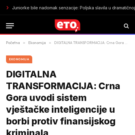
Napad nožem u centru Londona: Četvorica muškaraca povrij
Početna
»
Ekonomija
»
DIGITALNA TRANSFORMACIJA: Crna Gora uvodi sistem vještačke inteligencije u borbi protiv finansijskog kriminala
EKONOMIJA
DIGITALNA
TRANSFORMACIJA: Crna
Gora uvodi sistem
vještačke inteligencije u
borbi protiv finansijskog
kriminala