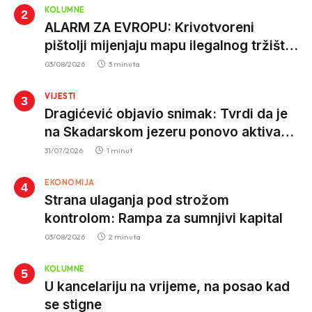
KOLUMNE
ALARM ZA EVROPU: Krivotvoreni
pištolji mijenjaju mapu ilegalnog tržišta,
istrage ukazuju na proizvodnju van EU
03/08/2026
3 minuta
VIJESTI
Dragićević objavio snimak: Tvrdi da je
na Skadarskom jezeru ponovo aktivan
krivolov strujom
31/07/2026
1 minut
EKONOMIJA
Strana ulaganja pod strožom
kontrolom: Rampa za sumnjivi kapital
03/08/2026
2 minuta
KOLUMNE
U kancelariju na vrijeme, na posao kad
se stigne