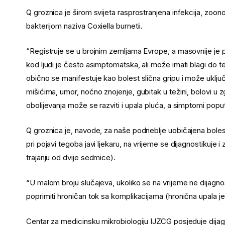
Q groznica je širom svijeta rasprostranjena infekcija, zo
bakterijom naziva Coxiella burnetii.
“Registruje se u brojnim zemljama Evrope, a masovnije je pr
kod ljudi je često asimptomatska, ali može imati blagi do t
obično se manifestuje kao bolest slična gripu i može uključ
mišićima, umor, noćno znojenje, gubitak u težini, bolovi u
obolijevanja može se razviti i upala pluća, a simptomi pop
Q groznica je, navode, za naše podneblje uobičajena bole
pri pojavi tegoba javi ljekaru, na vrijeme se dijagnostikuje i
trajanju od dvije sedmice).
“U malom broju slučajeva, ukoliko se na vrijeme ne dijagn
poprimiti hroničan tok sa komplikacijama (hronična upala jetre
Centar za medicinsku mikrobiologiju IJZCG posjeduje dijagnos