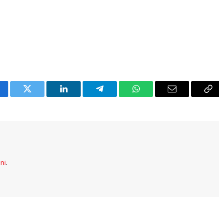
cebook
Twitter
LinkedIn
Telegram
WhatsApp
Email
Co
Li
eni
.