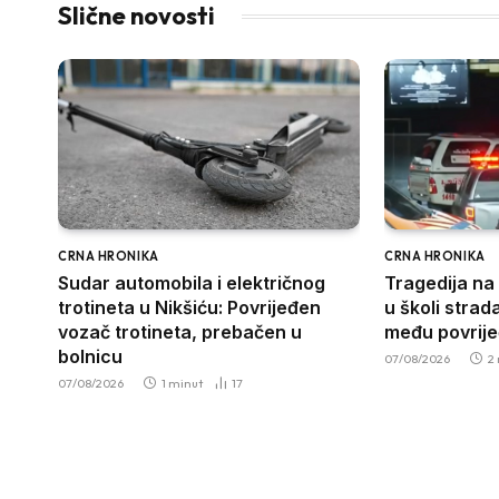
Slične novosti
CRNA HRONIKA
CRNA HRONIKA
Sudar automobila i električnog
Tragedija na 
trotineta u Nikšiću: Povrijeđen
u školi stra
vozač trotineta, prebačen u
među povrije
bolnicu
07/08/2026
2
07/08/2026
1 minut
17