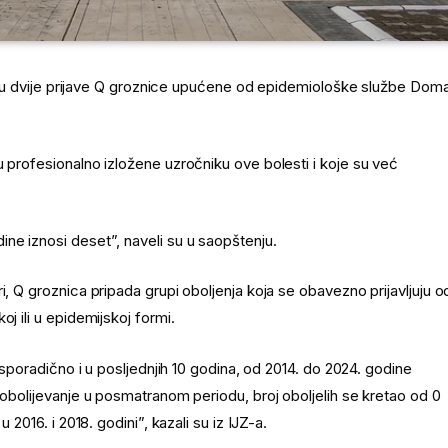
gle su dvije prijave Q groznice upućene od epidemiološke službe Dom
u profesionalno izložene uzročniku ove bolesti i koje su već
ne iznosi deset”, naveli su u saopštenju.
i, Q groznica pripada grupi oboljenja koja se obavezno prijavljuju o
j ili u epidemijskoj formi.
e sporadično i u posljednjih 10 godina, od 2014. do 2024. godine
 obolijevanje u posmatranom periodu, broj oboljelih se kretao od 0
 2016. i 2018. godini”, kazali su iz IJZ-a.