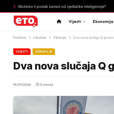
Recept: Taljatele sa piletinom i pečurkama
Vijesti
Ekonomija
Početna
»
Lifestyle
»
Zdravlje
»
Dva nova slučaja Q groznic
VIJESTI
ZDRAVLJE
Dva nova slučaja Q g
19/09/2024
3 minuta