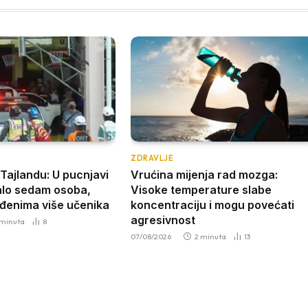
ZDRAVLJE
Tajlandu: U pucnjavi
Vrućina mijenja rad mozga:
dalo sedam osoba,
Visoke temperature slabe
đenima više učenika
koncentraciju i mogu povećati
agresivnost
 minuta
8
07/08/2026
2 minuta
13