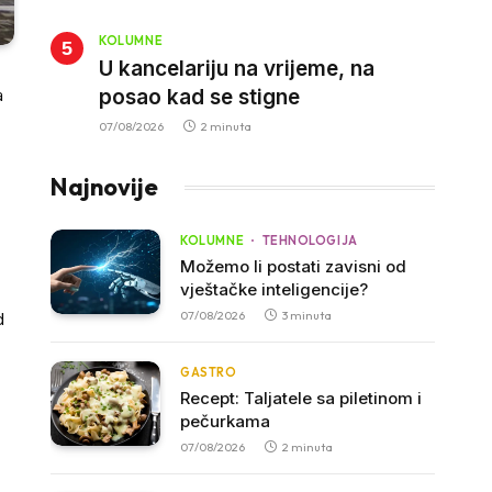
KOLUMNE
U kancelariju na vrijeme, na
posao kad se stigne
a
07/08/2026
2 minuta
Najnovije
KOLUMNE
TEHNOLOGIJA
Možemo li postati zavisni od
vještačke inteligencije?
07/08/2026
3 minuta
d
GASTRO
Recept: Taljatele sa piletinom i
pečurkama
07/08/2026
2 minuta