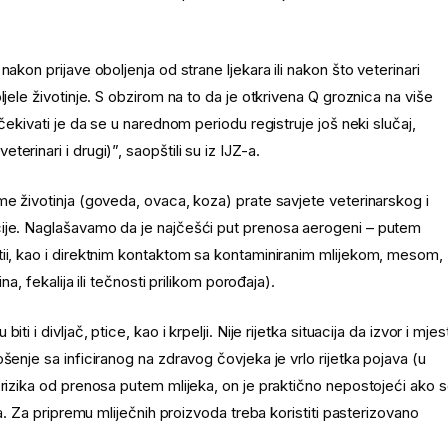
akon prijave oboljenja od strane ljekara ili nakon što veterinari
jele životinje. S obzirom na to da je otkrivena Q groznica na više
čekivati je da se u narednom periodu registruje još neki slučaj,
rinari i drugi)”, saopštili su iz IJZ-a.
me životinja (goveda, ovaca, koza) prate savjete veterinarskog i
cije. Naglašavamo da je najčešći put prenosa aerogeni – putem
tii, kao i direktnim kontaktom sa kontaminiranim mlijekom, mesom,
a, fekalija ili tečnosti prilikom porođaja).
 i divljač, ptice, kao i krpelji. Nije rijetka situacija da izvor i mjes
šenje sa inficiranog na zdravog čovjeka je vrlo rijetka pojava (u
 rizika od prenosa putem mlijeka, on je praktično nepostojeći ako 
ja. Za pripremu mliječnih proizvoda treba koristiti pasterizovano