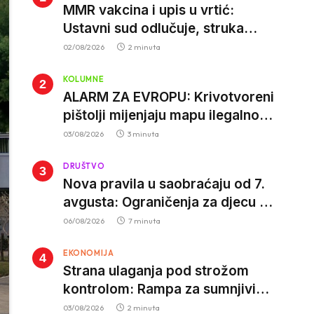
MMR vakcina i upis u vrtić:
Ustavni sud odlučuje, struka
poziva roditelje da vjeruju nauci
02/08/2026
2 minuta
KOLUMNE
ALARM ZA EVROPU: Krivotvoreni
pištolji mijenjaju mapu ilegalnog
tržišta, istrage ukazuju na
03/08/2026
3 minuta
proizvodnju van EU
DRUŠTVO
Nova pravila u saobraćaju od 7.
avgusta: Ograničenja za djecu na
trotinetima i mlade vozače, veće
06/08/2026
7 minuta
kazne za nepropisan prevoz
EKONOMIJA
djece
Strana ulaganja pod strožom
kontrolom: Rampa za sumnjivi
kapital
03/08/2026
2 minuta