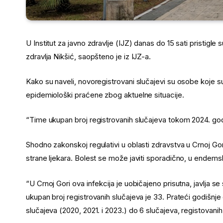
U Institut za javno zdravlje (IJZ) danas do 15 sati pristi
zdravlja Nikšić, saopšteno je iz IJZ-a.
Kako su naveli, novoregistrovani slučajevi su osobe koje s
epidemiološki praćene zbog aktuelne situacije.
“Time ukupan broj registrovanih slučajeva tokom 2024. godi
Shodno zakonskoj regulativi u oblasti zdravstva u Crnoj Gor
strane ljekara. Bolest se može javiti sporadično, u endemsko
“U Crnoj Gori ova infekcija je uobičajeno prisutna, javlja s
ukupan broj registrovanih slučajeva je 33. Prateći godišnje
slučajeva (2020, 2021. i 2023.) do 6 slučajeva, registovanih u