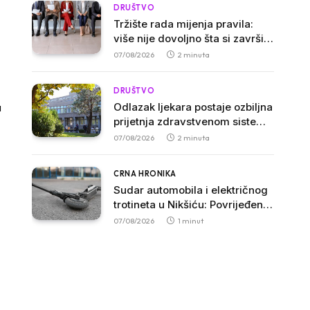
DRUŠTVO
Tržište rada mijenja pravila:
više nije dovoljno šta si završio,
već šta znaš da uradiš
07/08/2026
2 minuta
DRUŠTVO
Odlazak ljekara postaje ozbiljna
u
prijetnja zdravstvenom sistemu
Crne Gore
07/08/2026
2 minuta
CRNA HRONIKA
Sudar automobila i električnog
trotineta u Nikšiću: Povrijeđen
vozač trotineta, prebačen u
07/08/2026
1 minut
bolnicu