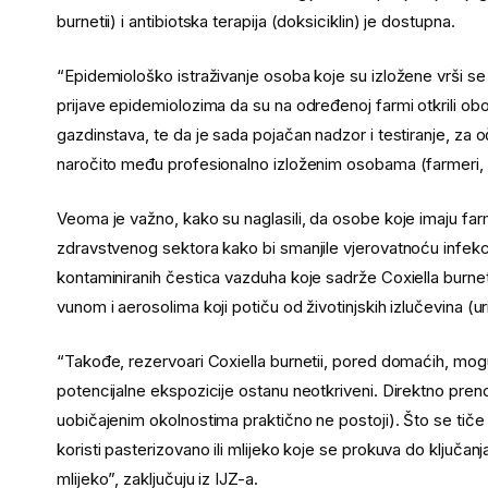
burnetii) i antibiotska terapija (doksiciklin) je dostupna.
“Epidemiološko istraživanje osoba koje su izložene vrši se n
prijave epidemiolozima da su na određenoj farmi otkrili obol
gazdinstava, te da je sada pojačan nadzor i testiranje, za o
naročito među profesionalno izloženim osobama (farmeri, vete
Veoma je važno, kako su naglasili, da osobe koje imaju far
zdravstvenog sektora kako bi smanjile vjerovatnoću infek
kontaminiranih čestica vazduha koje sadrže Coxiella burne
vunom i aerosolima koji potiču od životinjskih izlučevina (urin
“Takođe, rezervoari Coxiella burnetii, pored domaćih, mogu biti
potencijalne ekspozicije ostanu neotkriveni. Direktno preno
uobičajenim okolnostima praktično ne postoji). Što se tiče
koristi pasterizovano ili mlijeko koje se prokuva do ključan
mlijeko”, zaključuju iz IJZ-a.