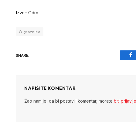
Izvor: Cdm
Q groznica
SHARE.
Fa
NAPIŠITE KOMENTAR
Žao nam je, da bi postavili komentar, morate
biti prijavlj