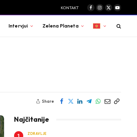
KONTAKT
Facebook
Instagram
X
YouTube
(Twitter)
Intervjui
Zelena Planeta
Share
Najčitanije
ZDRAVLJE