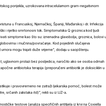
onotskog porijekla, uzrokovana intracelularnom gram-negativnom
istuna u Francuskoj, Njemačkoj, Španiji, Mađarskoj i dr. Infekcija
eški i rijetko smrtonosni tok. Simptomatska Q groznica kod ljudi
ivati simptome kao što su: iznenadna glavobolja, groznica, bolovi 
 zglobovima i mučnina/povraćanje. Kod pojedinih slučajeva
ut umora mogu trajati duže vrijeme”, dodaju u saopštenju.
st, uglavnom prolazi bez posljedica, naročito ako se osoba odmah
 započne antibiotska terapija (preporučeni antibiotik je doksiciklin u
ostikuje i pravovremeno ne zatraži ljekarska pomoć, bolest može
, srčanih zalistaka itd)”, rekli su iz IJZ-a.
tičke testove (analiza specifičnih antitijela iz krvi na Coxiella