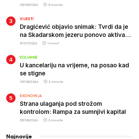
istrage ukazuju na proizvodnju van EU
03/08/2026
3 minuta
VIJESTI
Dragićević objavio snimak: Tvrdi da je
na Skadarskom jezeru ponovo aktivan
krivolov strujom
31/07/2026
1 minut
KOLUMNE
U kancelariju na vrijeme, na posao kad
se stigne
05/08/2026
2 minuta
EKONOMIJA
Strana ulaganja pod strožom
kontrolom: Rampa za sumnjivi kapital
03/08/2026
2 minuta
Najnovije