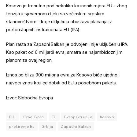
Kosovo je trenutno pod nekoliko kaznenih mjera EU – zbog
tenzija u sjevernom dijelu sa većinskim srpskim
stanovništvom – koje uključuju obustavu plaćanja iz
pretpristupnih instrumenata EU (IPA).
Plan rasta za Zapadni Balkan je odvojen i nije uključen u IPA.
Kao paket od 6 milijardi evra, smatra se najambicioznijim
planom za ovaj region.
Iznos od blizu 900 miliona evra za Kosovo biće ujedno i
najveći iznos koji će dobiti od EU u posebnom paketu.
Izvor: Slobodna Evropa
BIH
Crna Gora
EU
Evropska unija
Kosovo
proširenje Eu
Srbija
Zapadni Balkan