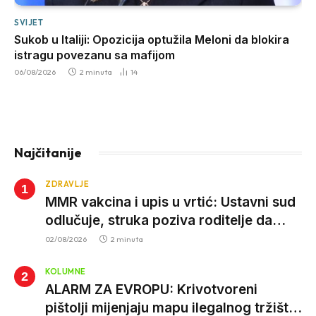
SVIJET
Sukob u Italiji: Opozicija optužila Meloni da blokira
istragu povezanu sa mafijom
06/08/2026
2 minuta
14
Najčitanije
ZDRAVLJE
MMR vakcina i upis u vrtić: Ustavni sud
odlučuje, struka poziva roditelje da
vjeruju nauci
02/08/2026
2 minuta
KOLUMNE
ALARM ZA EVROPU: Krivotvoreni
pištolji mijenjaju mapu ilegalnog tržišta,