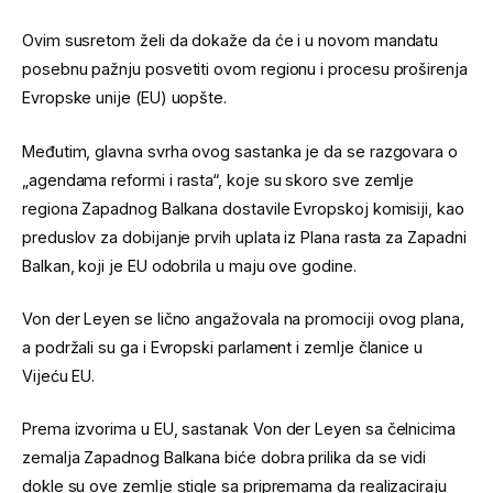
Ovim susretom želi da dokaže da će i u novom mandatu
posebnu pažnju posvetiti ovom regionu i procesu proširenja
Evropske unije (EU) uopšte.
Međutim, glavna svrha ovog sastanka je da se razgovara o
„agendama reformi i rasta“, koje su skoro sve zemlje
regiona Zapadnog Balkana dostavile Evropskoj komisiji, kao
preduslov za dobijanje prvih uplata iz Plana rasta za Zapadni
Balkan, koji je EU odobrila u maju ove godine.
Von der Leyen se lično angažovala na promociji ovog plana,
a podržali su ga i Evropski parlament i zemlje članice u
Vijeću EU.
Prema izvorima u EU, sastanak Von der Leyen sa čelnicima
zemalja Zapadnog Balkana biće dobra prilika da se vidi
dokle su ove zemlje stigle sa pripremama da realizaciraju