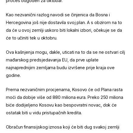
proces odgođen za oktobar.
Kao nezvanični razlog navodi se činjenica da Bosna i
Hercegovina još nije dostavila svoj plan. A s obzirom na to
da će u ovoj zemlji uskoro biti lokalni izbori, očekuje se da
će to učiniti tek u oktobru.
Ova kašnjenja mogu, dakle, uticati na to da se ne ostvari cilj
mađarskog predsjedavanja EU, da prve uplate
najnaprednijim zemljama budu izvršene prije kraja ove
godine.
Prema nezvaničnim procjenama, Kosovo će od Plana rasta
moći da dobije više od 880 miliona eura. Preko 250 miliona
biće dodijeljeno Kosovu kao bespovratni novac, dok će
ostatak biti u vidu pristupačnih kredita.
Obračun finansijskog iznosa koji će biti dug svakoj zemlji