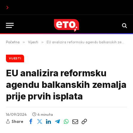
Istorijski uspjeh mladih „lavica“: Crna Gora u polufinalu Sv
Početna
»
Vijesti
»
EU analizira reformsku agendu balkanskih zemalja prije prvih isplata
VIJESTI
EU analizira reformsku
agendu balkanskih zemalja
prije prvih isplata
16/09/2024
4 minuta
Share