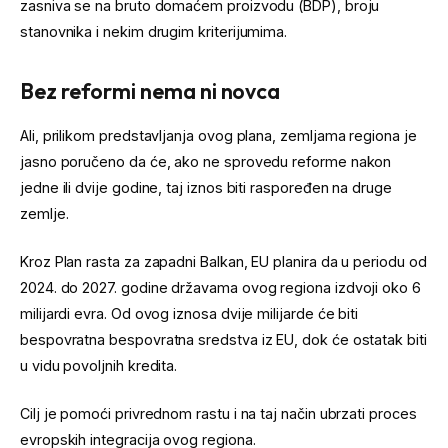
zasniva se na bruto domaćem proizvodu (BDP), broju
stanovnika i nekim drugim kriterijumima.
Bez reformi nema ni novca
Ali, prilikom predstavljanja ovog plana, zemljama regiona je
jasno poručeno da će, ako ne sprovedu reforme nakon
jedne ili dvije godine, taj iznos biti raspoređen na druge
zemlje.
Kroz Plan rasta za zapadni Balkan, EU planira da u periodu od
2024. do 2027. godine državama ovog regiona izdvoji oko 6
milijardi evra. Od ovog iznosa dvije milijarde će biti
bespovratna bespovratna sredstva iz EU, dok će ostatak biti
u vidu povoljnih kredita.
Cilj je pomoći privrednom rastu i na taj način ubrzati proces
evropskih integracija ovog regiona.