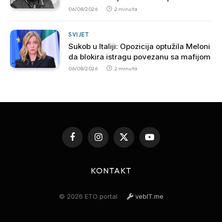
nakon brutalnog napada
06/08/2026
2 minuta
SVIJET
Sukob u Italiji: Opozicija optužila Meloni
da blokira istragu povezanu sa mafijom
06/08/2026
2 minuta
Facebook
Instagram
X
YouTube
(Twitter)
KONTAKT
© 2026 ETO portal
vebIT.me