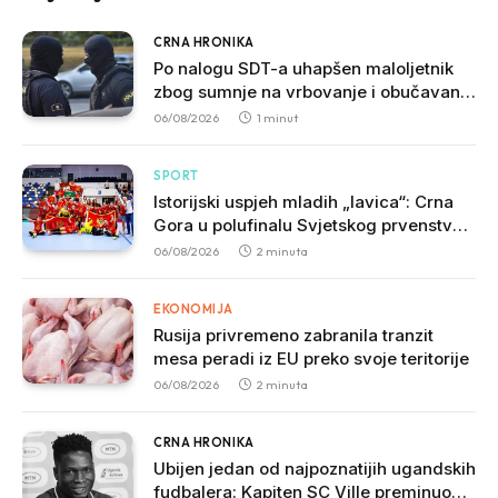
CRNA HRONIKA
Po nalogu SDT-a uhapšen maloljetnik
zbog sumnje na vrbovanje i obučavanje
za izvršenje terorističkih djela
06/08/2026
1 minut
SPORT
Istorijski uspjeh mladih „lavica“: Crna
Gora u polufinalu Svjetskog prvenstva
nakon pobjede nad Slovačkom
06/08/2026
2 minuta
EKONOMIJA
Rusija privremeno zabranila tranzit
mesa peradi iz EU preko svoje teritorije
06/08/2026
2 minuta
CRNA HRONIKA
Ubijen jedan od najpoznatijih ugandskih
fudbalera: Kapiten SC Ville preminuo