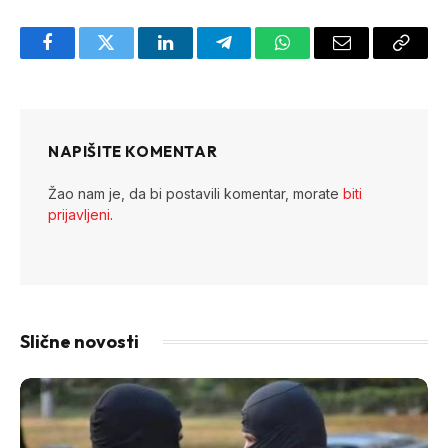
Facebook
Twitter
LinkedIn
Telegram
WhatsApp
Email
Copy
Link
NAPIŠITE KOMENTAR
Žao nam je, da bi postavili komentar, morate
biti
prijavljeni
.
Slične novosti