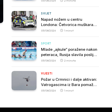
05/08/2026
2 minuta
borba za opstanak u A diviziji
SVIJET
Napad nožem u centru
Londona: Četvorica muškaraca
povrijeđena, uhapšena žena
05/08/2026
1 minut
SPORT
Mlade „ajkule“ poražene nakon
peteraca, Rusija slavila poslije
velike borbe
05/08/2026
2 minuta
VIJESTI
Požar u Crmnici i dalje aktivan:
Vatrogascima iz Bara pomaže
Avio-helikopterska jedinica
05/08/2026
1 minut
MUP-a