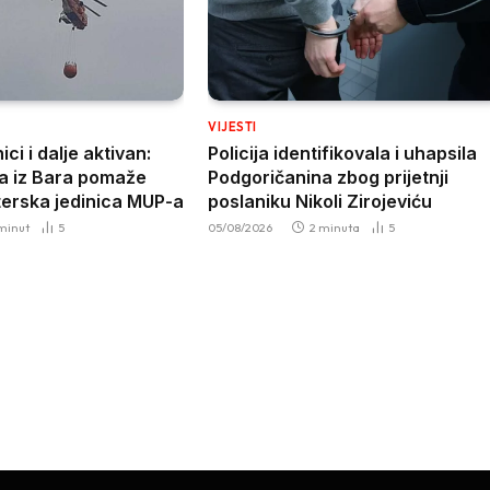
VIJESTI
ci i dalje aktivan:
Policija identifikovala i uhapsila
a iz Bara pomaže
Podgoričanina zbog prijetnji
terska jedinica MUP-a
poslaniku Nikoli Zirojeviću
 minut
5
05/08/2026
2 minuta
5