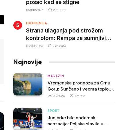
posao kad se stigne
05/08/2026
2 minuta
EKONOMIJA
py
Strana ulaganja pod strožom
nk
kontrolom: Rampa za sumnjivi
kapital
03/08/2026
2 minuta
Najnovije
MAGAZIN
Vremenska prognoza za Crnu
Goru: Sunčano i veoma toplo,
temperatura do 39 stepeni
06/08/2026
1 minut
SPORT
Juniorke bile nadomak
senzacije: Poljska slavila u
dramatičnoj završnici, slijedi