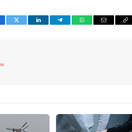
cebook
Twitter
LinkedIn
Telegram
WhatsApp
Email
Co
Li
eni
.