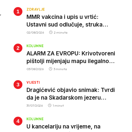
ZDRAVLJE
,
MMR vakcina i upis u vrtić:
Ustavni sud odlučuje, struka
poziva roditelje da vjeruju nauci
02/08/2026
2 minuta
KOLUMNE
ALARM ZA EVROPU: Krivotvoreni
pištolji mijenjaju mapu ilegalnog
tržišta, istrage ukazuju na
03/08/2026
3 minuta
proizvodnju van EU
VIJESTI
Dragićević objavio snimak: Tvrdi
da je na Skadarskom jezeru
ponovo aktivan krivolov strujom
31/07/2026
1 minut
KOLUMNE
U kancelariju na vrijeme, na