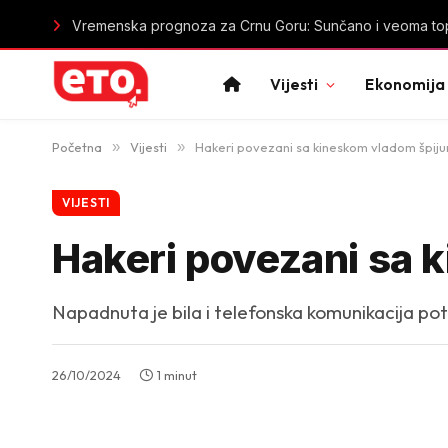
Vremenska prognoza za Crnu Goru: Sunčano i veoma top
Vijesti
Ekonomija
Početna
»
Vijesti
»
Hakeri povezani sa kineskom vladom špiju
VIJESTI
Hakeri povezani sa 
Napadnuta je bila i telefonska komunikacija p
26/10/2024
1 minut