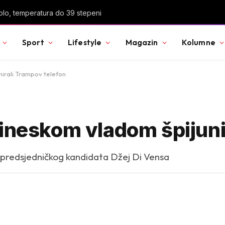
lo, temperatura do 39 stepeni
Sport
Lifestyle
Magazin
Kolumne
nirali Trampov telefon
kineskom vladom špijuni
otpredsjedničkog kandidata Džej Di Vensa