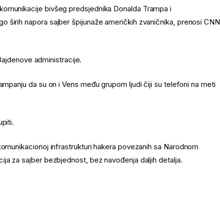
 komunikacije bivšeg predsjednika Donalda Trampa i
o širih napora sajber špijunaže američkih zvaničnika, prenosi CNN
e Bajdenove administracije.
ampanju da su on i Vens među grupom ljudi čiji su telefoni na meti
piti.
ekomunikacionoj infrastrukturi hakera povezanih sa Narodnom
ja za sajber bezbjednost, bez navođenja daljih detalja.