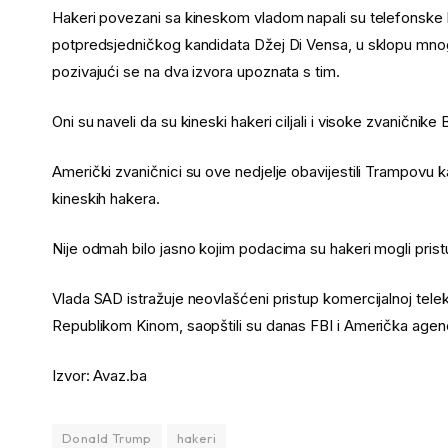
Hakeri povezani sa kineskom vladom napali su telefonske
potpredsjedničkog kandidata Džej Di Vensa, u sklopu mnog
pozivajući se na dva izvora upoznata s tim.
Oni su naveli da su kineski hakeri ciljali i visoke zvaničnik
Američki zvaničnici su ove nedjelje obavijestili Trampovu k
kineskih hakera.
Nije odmah bilo jasno kojim podacima su hakeri mogli pristu
Vlada SAD istražuje neovlašćeni pristup komercijalnoj tel
Republikom Kinom, saopštili su danas FBI i Američka agenci
Izvor: Avaz.ba
Donald Trump
hakeri