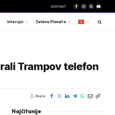
KONTAKT
Facebook
Instagram
X
YouTube
(Twitter)
Intervjui
Zelena Planeta
rali Trampov telefon
Share
Najčitanije