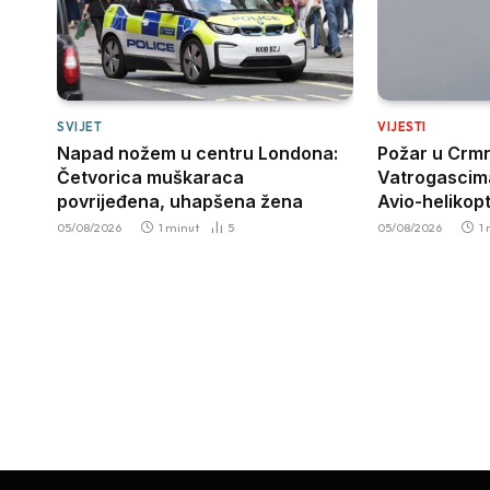
SVIJET
VIJESTI
Napad nožem u centru Londona:
Požar u Crmni
Četvorica muškaraca
Vatrogascim
povrijeđena, uhapšena žena
Avio-helikop
05/08/2026
1 minut
5
05/08/2026
1